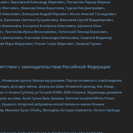
льевич, Верховский Александр Маркович, Пислакова-Паркер Марина
н Збигневич, Жемкова Елена Борисовна, Гудков Лев Дмитриевич,
й Алексеевич, Блинушов Андрей Юрьевич, Мосин Алексей Геннадьевич,
а, Баженова Светлана Куприяновна, Максимов Сергей Владимирович,
а Залмановна, Кокорина Екатерина Алексеевна, Шуманов Илья
ч, Протасова Ирина Вячеславовна, Литинский Леонид Борисович,
а Дмитриевна, Королева Александра Евгеньевна, Смирнов Владимир
ова Мара Федоровна, Резник Генри Маркович, Захаров Герман
етствии с законодательством Российской Федерации
 Исламская группа, Братья-мусульмане, Партия исламского освобождения,
едия, Дом двух святых, Джунд аш-Шам, Исламский джихад, Аль-Каида,
жр от Аллаха Субхану уа Тагьаля SHAM, АУМ Синрике, Муджахеды джамаата
рир аш-Шам, Ахлю Сунна Валь Джамаа, National Socialism/White Power,
рг, Крымско-татарский добровольческий батальон имени Номана
оев, Маньяки Культ Убийц, Молодёжь Которая Улыбается, Легион Свобода