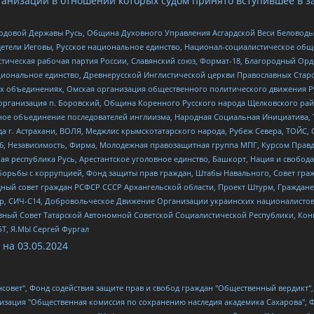
анизаций в отношении которых судом принято вступившее в з
 Родовой Державы Русь, Община Духовного Управления Асгардской Веси Беловод
детели Иеговы, Русское национальное единство, Национал-социалистическое об
истическая рабочая партия России, Славянский союз, Формат-18, Благородный Ор
ациональное единство, Древнерусской Инглистической церкви Православных Ста
ных объединениях, Омская организация общественного политического движения Р
рганизация п. Боровский, Община Коренного Русского народа Щелковского район
гиозное объединение последователей инглиизма, Народная Социальная Инициатива,
 г. Астрахани, ВОЛЯ, Меджлис крымскотатарского народа, Рубеж Севера, ТОЙС, 
6, Независимость, Фирма, Молодежная правозащитная группа МПГ, Курсом Правд
ая республика Русь, Арестантское уголовное единство, Башкорт, Нация и свобода,
орьбы с коррупцией, Фонд защиты прав граждан, Штабы Навального, Совет гражд
ный совет граждан РСФСР СССР Архангельской области, Проект Штурм, Граждане 
tsApp, СИЧ-С14, Добровольческое Движение Организации украинских националисто
ный Совет Татарской Автономной Советской Социалистической Республики, Кон
БТ, Я.МЫ Сергей Фургал
 на
03.05.2024
мная некоммерческая организация "Центр по работе с проблемой насилия "НАСИЛИЮ.НЕТ", Межрегиональный профессиональный союз работников здравоохранения "Альянс врачей", Юридическое лицо, зарегистрированное в Латвийской Республике, SIA "Medusa Project" (регистрационный номер 40103797863, дата регистрации 10.06.2014), Некоммерческая организация "Фонд по борьбе с коррупцией", Автономная некоммерческая организация "Институт права и публичной политики", Баданин Роман Сергеевич, Гликин Максим Александрович, Железнова Мария Михайловна, Лукьянова Юлия Сергеевна, Маетная Елизавета Витальевна, Маняхин Петр Борисович, Чуракова Ольга Владимировна, Ярош Юлия Петровна, Юридическое лицо "The Insider SIA", зарегистрированное в Риге, Латвийская Республика (дата регистрации 26.06.2015), являющееся администратором доменного имени интернет-издания "The Insider SIA", https://theins.ru, Постернак Алексей Евгеньевич, Рубин Михаил Аркадьевич, Анин Роман Александрович, Юридическое лицо Istories fonds, зарегистрированное в Латвийской Республике (регистрационный номер 50008295751, дата регистрации 24.02.2020), Великовский Дмитрий Александрович, Долинина Ирина Николаевна, Мароховская Алеся Алексеевна, Шлейнов Роман Юрьевич, Шмагун Олеся Валентиновна, Общество с ограниченной ответственностью "Альтаир 2021", Общество с ограниченной ответственностью "Вега 2021", Общество с ограниченной ответственностью "Главный редактор 2021", Общество с ограниченной ответственностью "Ромашки монолит", Важенков Артем Валерьевич, Ивановская областная общественная организация "Центр гендерных исследований", Гурман Юрий Альбертович, Медиапроект "ОВД-Инфо", Егоров Владимир Владимирович, Жилинский Владимир Александрович, Общество с ограниченной ответственностью "ЗП", Иванова София Юрьевна, Карезина Инна Павловна, Кильтау Екатерина Викторовна, Петров Алексей Викторович, Пискунов Сергей Евгеньевич, Смирнов Сергей Сергеевич, Тихонов Михаил Сергеевич, Общество с ограниченной ответственностью "ЖУРНАЛИСТ-ИНОСТРАННЫЙ АГЕНТ", Арапова Галина Юрьевна, Вольтская Татьяна Анатольевна, Американская компания "Mason G.E.S. Anonymous Foundation" (США), являющаяся владельцем интернет-издания https://mnews.world/, Компания "Stichting Bellingcat", зарегистрированная в Нидерландах (дата регистрации 11.07.2018), Захаров Андрей Вячеславович, Клепиковская Екатерина Дмитриевна, Общество с ограниченной ответственностью "МЕМО", Перл Роман Александрович, Симонов Евгений Алексеевич, Соловьева Елена Анатольевна, Сотников Даниил Владимирович, Сурначева Елизавета Дмитриевна, Автономная некоммерческая организация по защите прав человека и информированию населения "Якутия – Наше Мнение", Общество с ограниченной ответственностью "Москоу диджитал медиа", с 26.01.2023 Общество с ограниченной ответственностью "Чайка Белые сады", Ветошкина Валерия Валерьевна, Заговора Максим Александрович, Межрегиональное общественное движение "Российская ЛГБТ - сеть", Оленичев Максим Владимирович, Павлов Иван Юрьевич, Скворцова Елена Сергеевна, Общество с ограниченной ответственностью "Как бы инагент", Кочетков Игорь Викторович, Общество с ограниченной ответственностью "Честные выборы", Еланчик Олег Александрович, Общество с ограниченной ответственностью "Нобелевский призыв", Гималова Регина Эмилевна, Григорьев Андрей Валерьевич, Григорьева Алина Александровна, Ассоциация по содействию защите прав призывников, альтернативнослужащих и военнослужащих "Правозащитная группа "Гражданин.Армия.Право", Хисамова Регина Фаритовна, Автономная некоммерческая организация по реализации социально-правовых программ "Лилит", Дальн