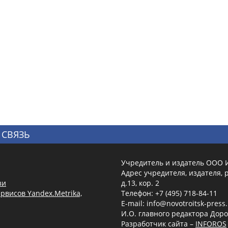
 СВЯЗЬ
Учредитель и издатель ООО 
Адрес учредителя, издателя, р
зи
д.13, кор. 2
рвисов Yandex.Metrika,
Телефон: +7 (495) 718-84-11
E-mail: info@novotroitsk-press
И.О. главного редактора Доро
Разработчик сайта –
INFOROS