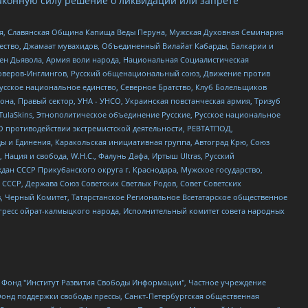
аконную силу решение о ликвидации или запрете
ья, Славянская Община Капища Веды Перуна, Мужская Духовная Семинария
щество, Джамаат мувахидов, Объединенный Вилайат Кабарды, Балкарии и
ден Дьявола, Армия воли народа, Национальная Социалистическая
роверов-Инглингов, Русский общенациональный союз, Движение против
усское национальное единство, Северное Братство, Клуб Болельщиков
а, Правый сектор, УНА - УНСО, Украинская повстанческая армия, Тризуб
 TulaSkins, Этнополитическое объединение Русские, Русское национальное
О противодействии экстремистской деятельности, РЕВТАТПОД,
ы и Единения, Каракольская инициативная группа, Автоград Крю, Союз
 Нация и свобода, W.H.С., Фалунь Дафа, Иртыш Ultras, Русский
ан СССР Прикубанского округа г. Краснодара, Мужское государство,
СССР, Держава Союз Советских Светлых Родов, Совет Советских
в, Черный Комитет, Татарстанское Региональное Всетатарское общественное
гресс ойрат-калмыцкого народа, Исполнительный комитет совета народных
евосточное общественное движение "Маяк", Санкт-Петербургская ЛГБТ-инициативная группа "Выход", Инициативная группа ЛГБТ+ "Реверс", Алексеев Андрей Викторович, Бекбулатова Таисия Львовна, Беляев Иван Михайлович, Владыкина Елена Сергеевна, Гельман Марат Александрович, Никульшина Вероника Юрьевна, Толоконникова Надежда Андреевна, Шендерович Виктор Анатольевич, Общество с ограниченной ответственностью "Данное сообщение", Общество с ограниченной ответственностью Издательский дом "Новая глава", Айнбиндер Александра Александровна, Московский комьюнити-центр для ЛГБТ+инициатив, Благотворительный фонд развития филантропии, Deutsche Welle (Германия, Kurt-Schumacher-Strasse 3, 53113 Bonn), Борзунова Мария Михайловна, Воробьев Виктор Викторович, Голубева Анна Львовна, Константинова Алла Михайловна, Малкова Ирина Владимировна, Мурадов Мурад Абдулгалимович, Осетинская Елизавета Николаевна, Понасенков Евгений Николаевич, Ганапольский Матвей Юрьевич, Киселев Евгений Алексеевич, Борухович Ирина Григорьевна, Дремин Иван Тимофеевич, Дубровский Дмитрий Викторович, Красноярская региональная общественная организация поддержки и развития альтернативных образовательных технологий и межкультурных коммуникаций "ИНТЕРРА", Маяковская Екатерина Алексеевна, Фейгин Марк Захарович, Филимонов Андрей Викторович, Дзугкоева Регина Николаевна, Доброхотов Роман Александрович, Дудь Юрий Александрович, Елкин Сергей Владимирович, Кругликов Кирилл Игоревич, Сабунаева Мария Леонидовна, Семенов Алексей Владимирович, Шаинян Карен Багратович, Шульман Екатерина Михайловна, Асафьев Артур Валерьевич, Вахштайн Виктор Семенович, Венедиктов Алексей Алексеевич, Лушникова Екатерина Евгеньевна, Волков Леонид Михайлович, Невзоров Александр Глебович, Пархоменко Сергей Борисович, Сироткин Ярослав Николаевич, Кара-Мурза Владимир Владимирович, Баранова Наталья Владимировна, Гозман Леонид Яковлевич, Кагарлицкий Борис Юльевич, Климарев Михаил Валерьевич, Милов Владимир Станиславович, Автономная некоммерческая организация Краснодарский центр современного искусства "Типография", Моргенштерн Алишер Тагирович, Соболь Любовь Эдуардовна, Общество с ограниченной ответственностью "ЛИЗА НОРМ", Каспаров Гарри Кимович, Ходорковский Михаил Борисович, Общество с ограниченной ответственностью "Апрельские тезисы", Данилович Ирина Брониславовна, Кашин Олег Владимирович, Петров Николай Владимирович, Пивоваров Алексей Владимирович, Соколов Михаил Владимирович, Цветкова Юлия Владимировна, Чичваркин Евгений Александрович, Комитет против пыток/Команда против пыток, Общество с ограниченной ответственностью "Первый научный", Общество с ограниченной ответственностью "Вертолет и ко", Белоцерковская Вероника Борисовна, Кац Максим Евгеньевич, Лазарева Татьяна Юрьевна, Шаведдинов Руслан Табризович, Яшин Илья Валерьевич, Общество с ограниченной ответственностью "Иноагент ААВ", Алешковский Дмитрий Петрович, Альбац Евгения Марковна, Быков Дмитрий Львович, Галямина Юлия Евгеньевна, Лойко Сергей Леонидович, Мартынов Кирилл Константинович, Медведев Сергей Александрович, Крашенинников Федор Геннадиевич, Гордеева Катерина Вл