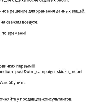
чное решение для хранения дачных вещей.
 на свежем воздухе.
 по времени!
винках первым!!!️
_medium=post&utm_campaign=skidka_mebel
УспейКупить
очняйте у продавцов-консультантов.