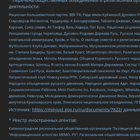
* Перечень общественных объединений и религиозных орг
деятельности:
Национал-большевистская партия, ВЕК РА, Рада земли Кубанской Духовно
Староверов-Инглингов, Нурджулар, К Богодержавию, Таблиги Джамаат, Сви
Карачая, Союз славян, Ат-Такфир Валь-Хиджра, Пит Буль, Национал-социал
Инициатива города Череповца, Духовно-Родовая Держава Русь, Русское н
нелегальной иммиграции, Кровь и Честь, О свободе совести и о религиоз
Футбольного Клуба Динамо, Файзрахманисты, Мусульманская религиозная о
им. Степана Бандеры, Братство, Белый Крест, Misanthropic division, Рели
объединение Атака, Мечеть Мирмамеда, Община Коренного Русского народа
Артподготовка, Штольц, В честь иконы Божией Матери Державная, Сектор 1
Славянских Сил Руси, Алля-Аят, Благотворительный пансионат Ак Умут, Русск
Патриотический клуб-Новокузнецк/РПК, Сибирский державный союз, Фонд б
Народное объединение русского движения, Народное движение Адат, Народ
Социалистических Районов, Meta Platforms Inc, Facebook, Instagram, Wha
движение, Невоград, Молодежное Демократическое Движение Весна, Верхов
депутатов Красноярского края, Этническое национальное объединение, ЛГ
Источник:
https://minjust.gov.ru/ru/documents/7822/
данные
* Реестр иностранных агентов:
Калининградская региональная общественная организация "Экозащита!-Женсовет", Фонд содействия защите прав и свобод граждан "Общественный вердикт", Фонд "Институт Развития Свободы Информации", Частное учреждение "Информационное агентство МЕМО. РУ", Региональная общественная организация "Общественная комиссия по сохранению наследия академика Сахарова", Фонд поддержки свободы прессы, Санкт-Петербургская общественная правозащитная организация "Гражданский контроль", Межрегиональная общественная организация "Информационно-просветительский центр "Мемориал", Региональный Фонд "Центр Защиты Прав Средств Массовой Информации", с 05.12.2023 Фонд "Центр Защиты Прав Средств массовой информации", Региональная общественная благотворительная организация помощи беженцам и мигрантам "Гражданское содействие", Негосударственное образовательное учреждение дополнительного профессионального образования (повышение квалификации) специалистов "АКАДЕМИЯ ПО ПРАВАМ ЧЕЛОВЕКА", Свердловская региональная общественная организация "Сутяжник", Автономная некоммерческая организация "Центр независимых социологических исследований", Союз общественных объединений "Российский исследовательский центр по правам человека", Региональное общественное учреждение научно-информационный центр "МЕМОРИАЛ", Некоммерческая организация "Фонд защиты гласности", Автономная некоммерческая организация "Институт прав человека", Городская общественная организация "Екатеринбургское общество "МЕМОРИАЛ", Городская общественная организация "Рязанское историко-просветительское и правозащитное общество "Мемориал" (Рязанский Мемориал), Челябинский региональный орган общественной самодеятельности – женское общественное объединение "Женщины Евразии", Челябинский региональный орган общественной самодеятельности "Уральская правозащитная группа", Фонд содействия защите здоровья и социальной справедливости имени Андрея Рылькова, Автономная Некоммерческая Организация "Аналитический Центр Юрия Левады", Автономная некоммерческая организация социальной поддержки населения "Проект Апрель", Региональная общественная организация помощи женщинам и детям, находящимся в кризисной ситуации "Информационно-методический центр "Анна", Фонд содействия развитию массовых коммуникаций и правовому просвещению "Так-так-Так", Фонд содействия устойчивому развитию "Серебряная тайга", Свердловский региональный общественный фонд социальных проектов "Новое время", "Idel.Реалии", Кавказ.Реалии, Крым.Реалии, Телеканал Настоящее Время, Татаро-башкирская служба Радио Свобода (Azatliq Radiosi), Радио Свободная Европа/Радио Свобода (PCE/PC), "Сибирь.Реалии", "Фактограф", Благотворительный фонд помощи осужденным и их семьям, Автономная некоммерческая организация "Институт глобализации и социальных движений", Фонд "В защиту прав заключенных", Частное учреждение "Центр поддержки и содействия развитию средств массовой информации", Пензенский региональный общественный благотворительный фонд "Гражданский союз", "Север.Реалии", Некоммерческая организация Фонд "Правовая инициатива", Общество с ограниченной ответственностью "Радио Свободная Европа/Радио Свобода", Чешское информационное агентство "MEDIUM-ORIENT", Красноярская региональная общественная организация "Мы против СПИДа", Камалягин Денис Николаевич, Маркелов Сергей Евгеньевич, Пономарев Лев Александрович, Савицкая Людмила Алексеевна, Автоно