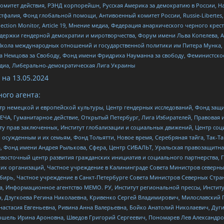
омитет действия, РЭНД корпорейшн, Русская Америка за демократию в России, Н
фалия, Фонд глобальной помощи, Антивоенный комитет России, Russie-Libertes, L
lection Monitor, Article 19, Мнение медиа, Федерация анархического черного кр
и гендерной демократии и миротворчества, Форум имени Льва Копелева, American C
г, Школа международных отношений и государственной политики им Питера Мунка
 Немцова за Свободу, Фонд имени Фридриха Науманна за свободу, Феминистско
медиа, Либерально-демократическая Лига Украины
 на
13.05.2024
ого агента:
р немецкой и европейской культуры, Центр гендерных исследований, Фонд защи
ЧА, Гуманитарное действие, Открытый Петербург, Лига Избирателей, Правовая 
иту прав заключенных, Институт глобализации и социальных движений, Центр 
ужденным и их семьям, Фонд Тольятти, Новое время, Серебряная тайга, Так-Так-
, Фонд имени Андрея Рылькова, Сфера, Центр СИБАЛЬТ, Уральская правозащитна
невосточный центр развития гражданских инициатив и социального партнерства, 
 организаций, Частное учреждение в Калининграде Совета Министров северных 
бирь, Частное учреждение в Санкт-Петербурге Совета Министров Северных Стра
а, Информационное агентство МЕМО. РУ, Институт региональной прессы, Инсти
ч, Дзугкоева Регина Николаевна, Кривенко Сергей Владимирович, Милославски
настасия Евгеньевна, Ривина Анна Валерьевна, Бойко Анатолий Николаевич, Дуг
ошель Ирина Ароновна, Шведов Григорий Сергеевич, Пономарев Лев Александро