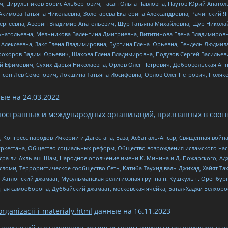
ч, Цирульников Борис Альбертович, Гасан Ольга Павловна, Паутов Юрий Анато
Акимова Татьяна Николаевна, Золотарева Екатерина Александровна, Рачинский Я
Сергеевна, Аверин Владимир Анатольевич, Щур Татьяна Михайловна, Щур Никола
Анатольевна, Мельникова Валентина Дмитриевна, Вититинова Елена Владимировн
 Алексеевна, Закс Елена Владимировна, Буртина Елена Юрьевна, Гендель Людмил
рохоров Вадим Юрьевич, Шахова Елена Владимировна, Подузов Сергей Васильеви
й Ефимович, Сухих Дарья Николаевна, Орлов Олег Петрович, Добровольская Анн
нсон Лев Семенович, Локшина Татьяна Иосифовна, Орлов Олег Петрович, Поляк
ые на
24.03.2022
ностранных и международных организаций, признанных в соотв
нгресс народов Ичкерии и Дагестана, База, Асбат аль-Ансар, Священная война,
уркестана, Общество социальных реформ, Общество возрождения исламского насл
Нусра ли-Ахль аш-Шам, Народное ополчение имени К. Минина и Д. Пожарского, Ад
сломи, Террористическое сообщество Сеть, Катиба Таухид валь-Джихад, Хайят Тах
, Хатлонский джамаат, Мусульманская религиозная группа п. Кушкуль г. Оренбу
ная самооборона, Дуббайский джамаат, московская ячейка, Батал-Хаджи Белхор
organizacii-i-materialy.html
данные на
16.11.2023