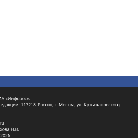
ИА «Инфорос».
едакции: 117218, Россия, г. Москва, ул. Кржижановского,
.ru
хова Н.В.
2026