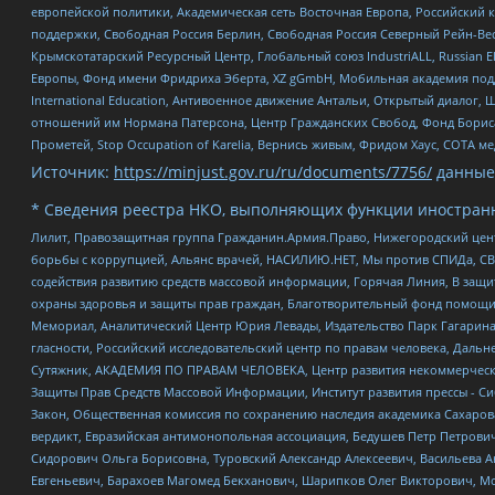
европейской политики, Академическая сеть Восточная Европа, Российский к
поддержки, Свободная Россия Берлин, Свободная Россия Северный Рейн-Вест
Крымскотатарский Ресурсный Центр, Глобальный союз IndustriALL, Russian E
Европы, Фонд имени Фридриха Эберта, XZ gGmbH, Мобильная академия поддержк
International Education, Антивоенное движение Антальи, Открытый диало
отношений им Нормана Патерсона, Центр Гражданских Свобод, Фонд Бориса
Прометей, Stop Occupation of Karelia, Вернись живым, Фридом Хаус, СОТА 
Источник:
https://minjust.gov.ru/ru/documents/7756/
данные
* Сведения реестра НКО, выполняющих функции иностранн
Лилит, Правозащитная группа Гражданин.Армия.Право, Нижегородский цент
борьбы с коррупцией, Альянс врачей, НАСИЛИЮ.НЕТ, Мы против СПИДа, СВЕ
содействия развитию средств массовой информации, Горячая Линия, В защ
охраны здоровья и защиты прав граждан, Благотворительный фонд помощи ос
Мемориал, Аналитический Центр Юрия Левады, Издательство Парк Гагарина
гласности, Российский исследовательский центр по правам человека, Даль
Сутяжник, АКАДЕМИЯ ПО ПРАВАМ ЧЕЛОВЕКА, Центр развития некоммерческих
Защиты Прав Средств Массовой Информации, Институт развития прессы - Си
Закон, Общественная комиссия по сохранению наследия академика Сахаров
вердикт, Евразийская антимонопольная ассоциация, Бедушев Петр Петрови
Сидорович Ольга Борисовна, Туровский Александр Алексеевич, Васильева А
Евгеньевич, Барахоев Магомед Бекханович, Шарипков Олег Викторович, М