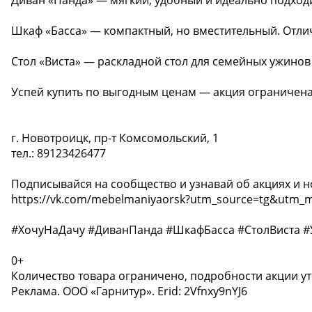
Шкаф «Басса» — компактный, но вместительный. Отли
Стол «Виста» — раскладной стол для семейных ужинов
Успей купить по выгодным ценам — акция ограничена
г. Новотроицк, пр-т Комсомольский, 1
тел.: 89123426477
️Подписывайся на сообщество и узнавай об акциях и но
https://vk.com/mebelmaniyaorsk?utm_source=tg&utm
#ХочуНаДачу #ДиванПанда #ШкафБасса #СтолВиста #
0+
Количество товара ограничено, подробности акции ут
Реклама. ООО «Гарнитур». Erid: 2Vfnxy9nYJ6