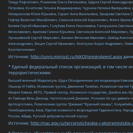
Тимур Рифгатович, Романова Ольга Евгеньевна, Щаров Сергей Алексадрови
Петровна, Кочеткова Татьяна Владимировна, Чуркина Наталья Валерьевна, 
Илларионова Юлия Юрьевна, Саранг Анна Васильевна, Захарова Светлана 
Гефтер Валентин Михайлович, Симонов Алексей Кириллович, Флиге Ирина 
Беляев Сергей Иванович, Голубева Елена Николаевна, Ганнушкина Светлана
Вячеславович, Арапова Галина Юрьевна, Свечников Анатолий Мариевич, П
Лукашевский Сергей Маркович, Бахмин Вячеслав Иванович, Шабад Анатоли
Александрович, Вицин Сергей Ефимович, Золотухин Борис Андреевич, Леви
Константинович
Источник:
http://unro.minjust.ru/NKOForeignAgent.aspx
данн
* Единый федеральный список организаций, в том числе и
террористическими:
Высший военный Маджлисуль Шура Объединенных сил моджахедов Кавказа, Ко
Лашкар-И-Тайба, Исламская группа, Движение Талибан, Исламская партия Т
Имарат Кавказ, АБТО, Правый сектор, Исламское государство, Джабха аль-
Ат-Тавхида Валь-Джихад, Чистопольский Джамаат, Рохнамо ба суи давлати и
Артподготовка, Религиозная группа “Джамаат “Красный пахарь”, Колумбайн
Челебиджихана, Азов, Партия исламского возрождения Таджикистана, Народ
России, Айдар, Русский добровольческий корпус
Источник:
http://nac.gov.ru/terroristicheskie-i-ekstremistskie-