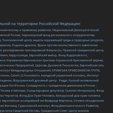
льной на территории Российской Федерации:
кономическому и правовому развитию, Национальный Демократический
менной России, Черноморский фонд регионального сотрудничества,
, Тихоокеанский центр защиты окружающей среды и природных ресурсов,
 Хармони, Родники дракона, Врачи против насильственного извлечения
по расследованию преследований Фалуньгун, Пражский гражданский центр,
бмен, Бард колледж, Европейский выбор, Фонд Ходорковского,
ное Управление Евангельских Христиан Украинской Христианской Церкви,
огических Предприятий, Церковь Духовной Технологии, Европейская сеть
ий Институт Международных Отношений, КРИМСЬКА ПРАВОЗАХИСНА ГРУПА,
стонии, Calvert 22 Foundation, Канадский украинский конгресс, Институт
ждение, Всеукраинский духовный центр , Риддл, Русский антивоенный
ародов ПостРоссии, Солидарность с гражданским движением в России –
в Тисима и Хабомаи, Съезд народных депутатов, Гринпис Интернешнл, Фонд
ека Чернигов, Фонд Дом Прав Человека, Белорусский дом прав человека
нтр европейских исследований им Вилфрида Мартенса, Сетевое объединение
Чам Финланд, Гудзоновский институт, Фонд Демократического Развития,
актатов Свидетелей Иеговы, Гражданский Совет, Центр анализа