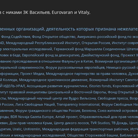
 никами ЗК Васильев, Eurovaran и Vitaly,
енных организаций, деятельность которых признана нежелате
 Фонд Содействия, Фонд Открытое общество, Американо-российский фонд по э
 Международный Республиканский Институт, Открытая Россия, Институт совре
р электоральных исследований, Германский фонд Маршалла Соединенных Штатов
еловек в беде, Европейский фонд за демократию, Джеймстаунский фонд, Прожект
дованию преследования в отношении Фалуньгун в Китае, Всемирная организация 
беральной современности, Форум русскоязычных европейцев, Немецко-русский о
формации, Проект Медиа, Международное партнерство за права человека, Духов
 Колледж, Международное христианское движение, Всемирный Институт Саентол
 ИДЕЛЬ-УРАЛ, Ассоциация развития журналистики, IStories fonds, Королевск
r, Институт правовой инициативы Центральной и Восточной Европы, Фонд Открытой Э
ты, Международный научный центр им Вудро Вильсона, Свободная пресса, Возро
России, Лига Свободных Наций, Transparеncy International, Форум Свободных Н
правления, Форум гражданского общества Россия, Беллона, Союз жителей острово
роды, BDR Novaja Gazeta-Europe, Алтай проект, Образовательный дом прав челов
еван, Дом прав человека Крым, Центр дикого лосося, TVR Studios, ТВ Дождь, Це
урятия, Uralic, UnKremlin, Международная федерация транспортных рабочих, Ист
ейских и международных исследований, Общество Сторожевой башни, Библии и тр