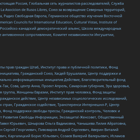
астоящая Россия, Глобальная сеть журналистов-расследователей, Служба
a Asocicion de Rusos Libres, Союз за возвращение Северных территорий,
еста, Радио Свободная Европа, Германское общество изучения Восточной
ouncils for International Education, Cultural Vistas, Institute of
, Российско-канадский демократический альянс, Школа международных
е антивоенное сопротивление, Комитет независимости Ингушетии,
ты прав граждан Штаб, Институт права и публичной политики, Фонд
инициатива, Гражданский Союз, Хасдей Ерушалаим, Центр поддержки и
социально-информационных инициатив Действие, Благотворительный фонд
Так, Сова, центр Анна, Проект Апрель, Самарская губерния, Эра здоровья,
я группа, Женщины Евразии, Институт прав человека, Фонд защиты
Гражданское действие, Центр независимых социологических исследований,
стран, Гражданское содействие, Трансперенси Интернешнл-Р, Центр
н, Фонд поддержки свободы прессы, Гражданский контроль, Человек и
тут Развития Свободы Информации, Экозащита!-Женсовет, Общественный
й Павел Юрьевич, Шнырова Ольга Вадимовна, Чанышева Лилия Айратовна,
ин Сергей Георгиевич, Пивоваров Андрей Сергеевич, Аверин Виталий
вич, Каргалицкий Борис Юльевич, Созаев Валерий Валерьевич, Исламов