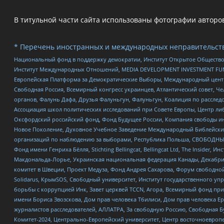
В титульной части сайта использованы фотографии авторов с
* Перечень иностранных и международных неправительств
Национальный фонд в поддержку демократии, Институт Открытое Общество
Институт Международных Отношений, MEDIA DEVELOPMENT INVESTMENT FUND,
Европейская Платформа за Демократические Выборы, Международный цент
Свободная Россия, Всемирный конгресс украинцев, Атлантический совет, Ч
органов, Фалунь Дафа, Друзья Фалуньгун, Фалуньгун, Коалиция по рассле
Ассоциация школ политических исследований при Совете Европы, Центр ли
Оксфордский российский фонд, Фонд Будущее России, Компания свободы ин
Новое Поколение, Духовное Учебное Заведение Международный Библейский
организаций по наблюдению за выборами, Республика Польша, СВОБОДНЫЙ
Фонд имени Генриха Бёлля, Stichting Bellingcat, Bellingcat Ltd, The Inside
Макдональда-Лорье, Украинская национальная федерация Канады, Декабрис
комитет в Швеции, Проект Медуза, Фонд Андрея Сахарова, Форум свободной 
Solidarus, КрымSOS, Свободный университет, Институт государственного у
борьбы с коррупцией Инк, Завет церквей TCCN, Агора, Всемирный фонд при
имени Бориса Звозскова, Дом прав человека Тбилиси, Дом прав человека Ер
журналистов расследователей, АЛЛАТРА, За свободную Россию, Свободная Б
Комитет-2024, Центрально-Европейский университет, Центр восточноевроп