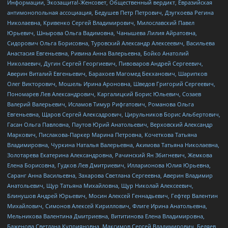
Информации, Экозащита!-Женсовет, Общественный вердикт, Евразийская
антимонопольная ассоциация, Бедушев Петр Петрович, Дзугкоева Регина
Николаевна, Кривенко Сергей Владимирович, Милославский Павел
Юрьевич, Шнырова Ольга Вадимовна, Чанышева Лилия Айратовна,
Сидорович Ольга Борисовна, Туровский Александр Алексеевич, Васильева
Анастасия Евгеньевна, Ривина Анна Валерьевна, Бойко Анатолий
Николаевич, Дугин Сергей Георгиевич, Пивоваров Андрей Сергеевич,
Аверин Виталий Евгеньевич, Барахоев Магомед Бекханович, Шарипков
Олег Викторович, Мошель Ирина Ароновна, Шведов Григорий Сергеевич,
Пономарев Лев Александрович, Каргалицкий Борис Юльевич, Созаев
Валерий Валерьевич, Исламов Тимур Рифгатович, Романова Ольга
Евгеньевна, Щаров Сергей Алексадрович, Цирульников Борис Альбертович,
Гасан Ольга Павловна, Паутов Юрий Анатольевич, Верховский Александр
Маркович, Пислакова-Паркер Марина Петровна, Кочеткова Татьяна
Владимировна, Чуркина Наталья Валерьевна, Акимова Татьяна Николаевна,
Золотарева Екатерина Александровна, Рачинский Ян Збигневич, Жемкова
Елена Борисовна, Гудков Лев Дмитриевич, Илларионова Юлия Юрьевна,
Саранг Анна Васильевна, Захарова Светлана Сергеевна, Аверин Владимир
Анатольевич, Щур Татьяна Михайловна, Щур Николай Алексеевич,
Блинушов Андрей Юрьевич, Мосин Алексей Геннадьевич, Гефтер Валентин
Михайлович, Симонов Алексей Кириллович, Флиге Ирина Анатольевна,
Мельникова Валентина Дмитриевна, Вититинова Елена Владимировна,
Баженова Светлана Куприяновна, Максимов Сергей Владимирович, Беляев