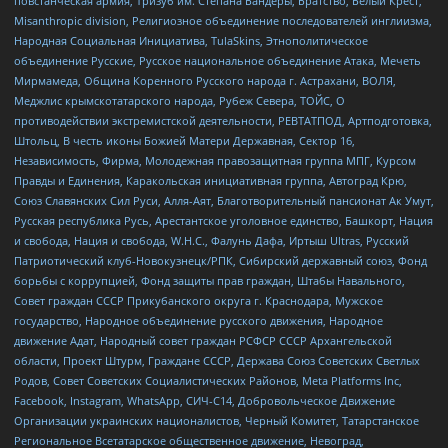
повстанческая армия, Тризуб им. Степана Бандеры, Братство, Белый Крест,
Misanthropic division, Религиозное объединение последователей инглиизма,
Народная Социальная Инициатива, TulaSkins, Этнополитическое
объединение Русские, Русское национальное объединение Атака, Мечеть
Мирмамеда, Община Коренного Русского народа г. Астрахани, ВОЛЯ,
Меджлис крымскотатарского народа, Рубеж Севера, ТОЙС, О
противодействии экстремистской деятельности, РЕВТАТПОД, Артподготовка,
Штольц, В честь иконы Божией Матери Державная, Сектор 16,
Независимость, Фирма, Молодежная правозащитная группа МПГ, Курсом
Правды и Единения, Каракольская инициативная группа, Автоград Крю,
Союз Славянских Сил Руси, Алля-Аят, Благотворительный пансионат Ак Умут,
Русская республика Русь, Арестантское уголовное единство, Башкорт, Нация
и свобода, Нация и свобода, W.H.С., Фалунь Дафа, Иртыш Ultras, Русский
Патриотический клуб-Новокузнецк/РПК, Сибирский державный союз, Фонд
борьбы с коррупцией, Фонд защиты прав граждан, Штабы Навального,
Совет граждан СССР Прикубанского округа г. Краснодара, Мужское
государство, Народное объединение русского движения, Народное
движение Адат, Народный совет граждан РСФСР СССР Архангельской
области, Проект Штурм, Граждане СССР, Держава Союз Советских Светлых
Родов, Совет Советских Социалистических Районов, Meta Platforms Inc,
Facebook, Instagram, WhatsApp, СИЧ-С14, Добровольческое Движение
Организации украинских националистов, Черный Комитет, Татарстанское
Региональное Всетатарское общественное движение, Невоград,