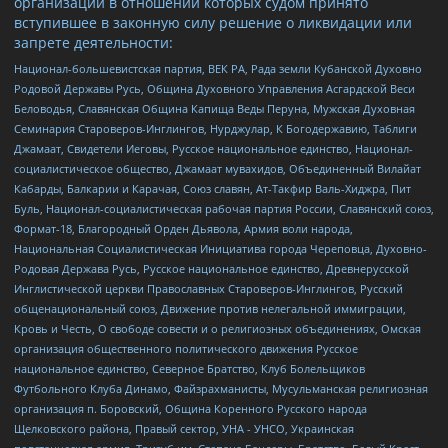
организаций в отношении которых судом принято
вступившее в законную силу решение о ликвидации или
запрете деятельности:
Национал-большевистская партия, ВЕК РА, Рада земли Кубанской Духовно
Родовой Державы Русь, Община Духовного Управления Асгардской Веси
Беловодья, Славянская Община Капища Веды Перуна, Мужская Духовная
Семинария Староверов-Инглингов, Нурджулар, К Богодержавию, Таблиги
Джамаат, Свидетели Иеговы, Русское национальное единство, Национал-
социалистическое общество, Джамаат мувахидов, Объединенный Вилайат
Кабарды, Балкарии и Карачая, Союз славян, Ат-Такфир Валь-Хиджра, Пит
Буль, Национал-социалистическая рабочая партия России, Славянский союз,
Формат-18, Благородный Орден Дьявола, Армия воли народа,
Национальная Социалистическая Инициатива города Череповца, Духовно-
Родовая Держава Русь, Русское национальное единство, Древнерусской
Инглистической церкви Православных Староверов-Инглингов, Русский
общенациональный союз, Движение против нелегальной иммиграции,
Кровь и Честь, О свободе совести и о религиозных объединениях, Омская
организация общественного политического движения Русское
национальное единство, Северное Братство, Клуб Болельщиков
Футбольного Клуба Динамо, Файзрахманисты, Мусульманская религиозная
организация п. Боровский, Община Коренного Русского народа
Щелковского района, Правый сектор, УНА - УНСО, Украинская