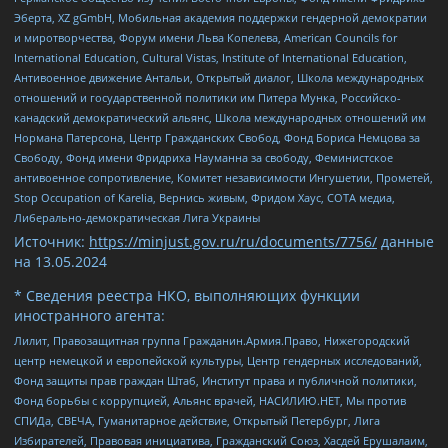
Эберта, XZ gGmbH, Мобильная академия поддержки гендерной демократии
и миротворчества, Форум имени Льва Копелева, American Councils for
International Education, Cultural Vistas, Institute of International Education,
Антивоенное движение Антальи, Открытый диалог, Школа международных
отношений и государственной политики им Питера Мунка, Российско-
канадский демократический альянс, Школа международных отношений им
Нормана Патерсона, Центр Гражданских Свобод, Фонд Бориса Немцова за
Свободу, Фонд имени Фридриха Науманна за свободу, Феминистское
антивоенное сопротивление, Комитет независимости Ингушетии, Прометей,
Stop Occupation of Karelia, Вернись живым, Фридом Хаус, СОТА медиа,
Либерально-демократическая Лига Украины
Источник:
https://minjust.gov.ru/ru/documents/7756/
данные
на
13.05.2024
* Сведения реестра НКО, выполняющих функции
иностранного агента:
Лилит, Правозащитная группа Гражданин.Армия.Право, Нижегородский
центр немецкой и европейской культуры, Центр гендерных исследований,
Фонд защиты прав граждан Штаб, Институт права и публичной политики,
Фонд борьбы с коррупцией, Альянс врачей, НАСИЛИЮ.НЕТ, Мы против
СПИДа, СВЕЧА, Гуманитарное действие, Открытый Петербург, Лига
Избирателей, Правовая инициатива, Гражданский Союз, Хасдей Ерушалаим,