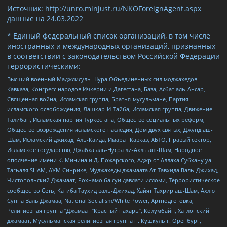
Источник:
http://unro.minjust.ru/NKOForeignAgent.aspx
данные на
24.03.2022
* Единый федеральный список организаций, в том числе
иностранных и международных организаций, признанных
в соответствии с законодательством Российской Федерации
террористическими:
Высший военный Маджлисуль Шура Объединенных сил моджахедов
Кавказа, Конгресс народов Ичкерии и Дагестана, База, Асбат аль-Ансар,
Священная война, Исламская группа, Братья-мусульмане, Партия
исламского освобождения, Лашкар-И-Тайба, Исламская группа, Движение
Талибан, Исламская партия Туркестана, Общество социальных реформ,
Общество возрождения исламского наследия, Дом двух святых, Джунд аш-
Шам, Исламский джихад, Аль-Каида, Имарат Кавказ, АБТО, Правый сектор,
Исламское государство, Джабха аль-Нусра ли-Ахль аш-Шам, Народное
ополчение имени К. Минина и Д. Пожарского, Аджр от Аллаха Субхану уа
Тагьаля SHAM, АУМ Синрике, Муджахеды джамаата Ат-Тавхида Валь-Джихад,
Чистопольский Джамаат, Рохнамо ба суи давлати исломи, Террористическое
сообщество Сеть, Катиба Таухид валь-Джихад, Хайят Тахрир аш-Шам, Ахлю
Сунна Валь Джамаа, National Socialism/White Power, Артподготовка,
Религиозная группа “Джамаат “Красный пахарь”, Колумбайн, Хатлонский
джамаат, Мусульманская религиозная группа п. Кушкуль г. Оренбург,