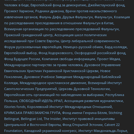
Человек в беде, Европейский фонд за демократию, Джеймстаунский фонд,
Прожект Хармони, Родники дракона, Врачи против насильственного
извлечения органов, Фалунь Дафа, Друзья Фалуньгун, Фалуньгун, Коалиция
по расследованию преследования в отношении Фалуньгун в Китае,
Всемирная организация по расследованию преследований Фалуньгун,
Пражский гражданский центр, Ассоциация школ политических
исследований при Совете Европы, Центр либеральной современности,
Форум русскоязычных европейцев, Немецко-русский обмен, Бард колледж,
Европейский выбор, Фонд Ходорковского, Оксфордский российский фонд,
Фонд Будущее России, Компания свободы информации, Проект Медиа,
Международное партнерство за права человека, Духовное Управление
Евангельских Христиан Украинской Христианской Церкви, Новое
Поколение, Духовное Учебное Заведение Международный Библейский
Колледж, Международное христианское движение, Всемирный Институт
Саентологических Предприятий, Церковь Духовной Технологии,
Европейская сеть организаций по наблюдению за выборами, Республика
Польша, СВОБОДНЫЙ ИДЕЛЬ-УРАЛ, Ассоциация развития журналистики,
IStories fonds, Королевский Институт Международных Отношений,
КРИМСЬКА ПРАВОЗАХИСНА ГРУПА, Фонд имени Генриха Бёлля, Stichting
Bellingcat, Bellingcat Ltd, The Insider, Институт правовой инициативы
Центральной и Восточной Европы, Фонд Открытой Эстонии, Calvert 22
Foundation, Канадский украинский конгресс, Институт Макдональда-Лорье,