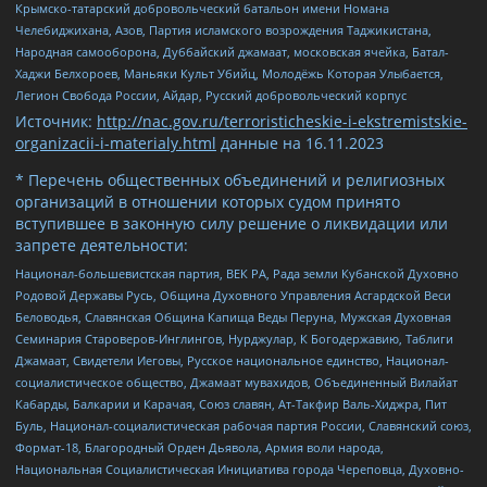
Крымско-татарский добровольческий батальон имени Номана
Челебиджихана, Азов, Партия исламского возрождения Таджикистана,
Народная самооборона, Дуббайский джамаат, московская ячейка, Батал-
Хаджи Белхороев, Маньяки Культ Убийц, Молодёжь Которая Улыбается,
Легион Свобода России, Айдар, Русский добровольческий корпус
Источник:
http://nac.gov.ru/terroristicheskie-i-ekstremistskie-
organizacii-i-materialy.html
данные на
16.11.2023
* Перечень общественных объединений и религиозных
организаций в отношении которых судом принято
вступившее в законную силу решение о ликвидации или
запрете деятельности:
Национал-большевистская партия, ВЕК РА, Рада земли Кубанской Духовно
Родовой Державы Русь, Община Духовного Управления Асгардской Веси
Беловодья, Славянская Община Капища Веды Перуна, Мужская Духовная
Семинария Староверов-Инглингов, Нурджулар, К Богодержавию, Таблиги
Джамаат, Свидетели Иеговы, Русское национальное единство, Национал-
социалистическое общество, Джамаат мувахидов, Объединенный Вилайат
Кабарды, Балкарии и Карачая, Союз славян, Ат-Такфир Валь-Хиджра, Пит
Буль, Национал-социалистическая рабочая партия России, Славянский союз,
Формат-18, Благородный Орден Дьявола, Армия воли народа,
Национальная Социалистическая Инициатива города Череповца, Духовно-