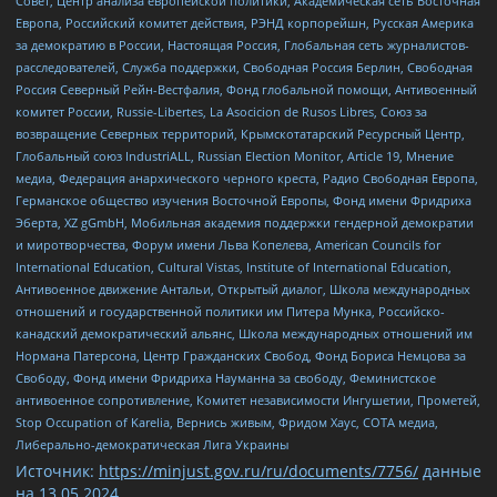
Совет, Центр анализа европейской политики, Академическая сеть Восточная
Европа, Российский комитет действия, РЭНД корпорейшн, Русская Америка
за демократию в России, Настоящая Россия, Глобальная сеть журналистов-
расследователей, Служба поддержки, Свободная Россия Берлин, Свободная
Россия Северный Рейн-Вестфалия, Фонд глобальной помощи, Антивоенный
комитет России, Russie-Libertes, La Asocicion de Rusos Libres, Союз за
возвращение Северных территорий, Крымскотатарский Ресурсный Центр,
Глобальный союз IndustriALL, Russian Election Monitor, Article 19, Мнение
медиа, Федерация анархического черного креста, Радио Свободная Европа,
Германское общество изучения Восточной Европы, Фонд имени Фридриха
Эберта, XZ gGmbH, Мобильная академия поддержки гендерной демократии
и миротворчества, Форум имени Льва Копелева, American Councils for
International Education, Cultural Vistas, Institute of International Education,
Антивоенное движение Антальи, Открытый диалог, Школа международных
отношений и государственной политики им Питера Мунка, Российско-
канадский демократический альянс, Школа международных отношений им
Нормана Патерсона, Центр Гражданских Свобод, Фонд Бориса Немцова за
Свободу, Фонд имени Фридриха Науманна за свободу, Феминистское
антивоенное сопротивление, Комитет независимости Ингушетии, Прометей,
Stop Occupation of Karelia, Вернись живым, Фридом Хаус, СОТА медиа,
Либерально-демократическая Лига Украины
Источник:
https://minjust.gov.ru/ru/documents/7756/
данные
на
13.05.2024