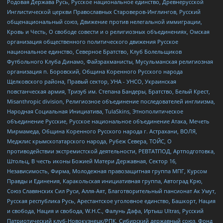
Родовая Держава Русь, Русское национальное единство, Древнерусской
Инглистической церкви Православных Староверов-Инглингов, Русский
общенациональный союз, Движение против нелегальной иммиграции,
Кровь и Честь, О свободе совести и о религиозных объединениях, Омская
организация общественного политического движения Русское
национальное единство, Северное Братство, Клуб Болельщиков
Футбольного Клуба Динамо, Файзрахманисты, Мусульманская религиозная
организация п. Боровский, Община Коренного Русского народа
Щелковского района, Правый сектор, УНА - УНСО, Украинская
повстанческая армия, Тризуб им. Степана Бандеры, Братство, Белый Крест,
Misanthropic division, Религиозное объединение последователей инглиизма,
Народная Социальная Инициатива, TulaSkins, Этнополитическое
объединение Русские, Русское национальное объединение Атака, Мечеть
Мирмамеда, Община Коренного Русского народа г. Астрахани, ВОЛЯ,
Меджлис крымскотатарского народа, Рубеж Севера, ТОЙС, О
противодействии экстремистской деятельности, РЕВТАТПОД, Артподготовка,
Штольц, В честь иконы Божией Матери Державная, Сектор 16,
Независимость, Фирма, Молодежная правозащитная группа МПГ, Курсом
Правды и Единения, Каракольская инициативная группа, Автоград Крю,
Союз Славянских Сил Руси, Алля-Аят, Благотворительный пансионат Ак Умут,
Русская республика Русь, Арестантское уголовное единство, Башкорт, Нация
и свобода, Нация и свобода, W.H.С., Фалунь Дафа, Иртыш Ultras, Русский
Патриотический клуб-Новокузнецк/РПК, Сибирский державный союз, Фонд