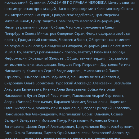
исследований, Сутяжник, АКАДЕМИЯ ПО ПРАВАМ ЧЕЛОВЕКА, Центр развития
некоммерческих организаций, Частное учреждение в Калининграде Совета
Министров северных стран, Гражданское содействие, Трансперенси
Интернешнл-Р, Центр Защиты Прав Средств Массовой Информации,
Институт развития прессы - Сибирь, Частное учреждение в Санкт-
Петербурге Совета Министров Северных Стран, Фонд поддержки свободы
прессы, Гражданский контроль, Человек и Закон, Общественная комиссия
по сохранению наследия академика Сахарова, Информационное агентство
МЕМО. РУ, Институт региональной прессы, Институт Развития Свободы
Информации, Экозащита!-Женсовет, Общественный вердикт, Евразийская
антимонопольная ассоциация, Бедушев Петр Петрович, Дзугкоева Регина
Николаевна, Кривенко Сергей Владимирович, Милославский Павел
Юрьевич, Шнырова Ольга Вадимовна, Чанышева Лилия Айратовна,
Сидорович Ольга Борисовна, Туровский Александр Алексеевич, Васильева
Анастасия Евгеньевна, Ривина Анна Валерьевна, Бойко Анатолий
Николаевич, Дугин Сергей Георгиевич, Пивоваров Андрей Сергеевич,
Аверин Виталий Евгеньевич, Барахоев Магомед Бекханович, Шарипков
Олег Викторович, Мошель Ирина Ароновна, Шведов Григорий Сергеевич,
Пономарев Лев Александрович, Каргалицкий Борис Юльевич, Созаев
Валерий Валерьевич, Исламов Тимур Рифгатович, Романова Ольга
Евгеньевна, Щаров Сергей Алексадрович, Цирульников Борис Альбертович,
Гасан Ольга Павловна, Паутов Юрий Анатольевич, Верховский Александр
Маркович, Пислакова-Паркер Марина Петровна, Кочеткова Татьяна