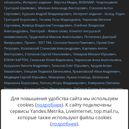
Для повышения удобства сайта мы используем
cookies (
подробнее
). К сайту подключены
сервисы Yandex.Metrika, LiveInternet, top.mail.ru,
Источник:
https://minjust.gov.ru/uploaded/files/reestr-
которые также используют файлы cookies
inostrannyih-agentov-22-03-2024.pdf
данные на
22.03.2024
(
подробнее
).