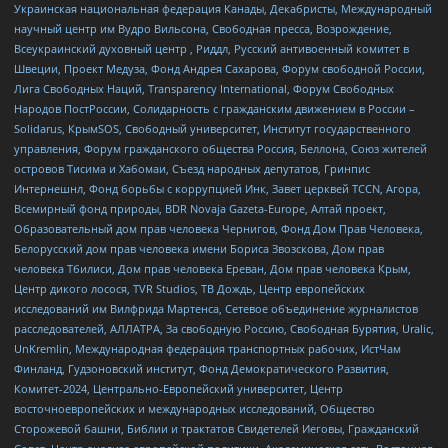
Украинская национальная федерация Канады, Декабристы, Международный
научный центр им Вудро Вильсона, Свободная пресса, Возрождение,
Всеукраинский духовный центр , Риддл, Русский антивоенный комитет в
Швеции, Проект Медуза, Фонд Андрея Сахарова, Форум свободной России,
Лига Свободных Наций, Transparеncy International, Форум Свободных
Народов ПостРоссии, Солидарность с гражданским движением в России –
Solidarus, КрымSOS, Свободный университет, Институт государственного
управления, Форум гражданского общества Россия, Беллона, Союз жителей
островов Тисима и Хабомаи, Съезд народных депутатов, Гринпис
Интернешнл, Фонд борьбы с коррупцией Инк, Завет церквей TCCN, Агора,
Всемирный фонд природы, BDR Novaja Gazeta-Europe, Алтай проект,
Образовательный дом прав человека Чернигов, Фонд Дом Прав Человека,
Белорусский дом прав человека имени Бориса Звозскова, Дом прав
человека Тбилиси, Дом прав человека Ереван, Дом прав человека Крым,
Центр дикого лосося, TVR Studios, ТВ Дождь, Центр европейских
исследований им Вилфрида Мартенса, Сетевое объединение журналистов
расследователей, АЛЛАТРА, За свободную Россию, Свободная Бурятия, Uralic,
UnKremlin, Международная федерация транспортных рабочих, ИстЧам
Финланд, Гудзоновский институт, Фонд Демократического Развития,
Комитет-2024, Центрально-Европейский университет, Центр
восточноевропейских и международных исследований, Общество
Сторожевой башни, Библии и трактатов Свидетелей Иеговы, Гражданский