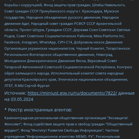
борьбы с коррупцией, Фонд защиты прав граждан, Штабы Навального,
Совет граждан СССР Прикубанского округа г. Краснодара, Мужское
государство, Народное объединение русского движения, Народное
движение Адат, Народный совет граждан РСФСР СССР Архангельской
области, Проект Штурм, Граждане СССР, Держава Союз Советских Светлых
Родов, Совет Советских Социалистических Районов, Meta Platforms Inc,
Facebook, Instagram, WhatsApp, СИЧ-С14, Добровольческое Движение
Организации украинских националистов, Черный Комитет, Татарстанское
Региональное Всетатарское общественное движение, Невоград,
Молодежное Демократическое Движение Весна, Верховный Совет
Татарской Автономной Советской Социалистической Республики, Конгресс
ойрат-калмыцкого народа, Исполнительный комитет совета народных
депутатов Красноярского края, Этническое национальное объединение,
ЛГБТ, Я.МЫ Сергей Фургал
Источник:
https://minjust.gov.ru/ru/documents/7822/
данные
на
03.05.2024
* Реестр иностранных агентов:
Калининградская региональная общественная организация "Экозащита!-Женсовет", Фонд содействия защите прав и свобод граждан "Общественный вердикт", Фонд "Институт Развития Свободы Информации", Частное учреждение "Информационное агентство МЕМО. РУ", Региональная общественная организация "Общественная комиссия по сохранению наследия академика Сахарова", Фонд поддержки свободы прессы, Санкт-Петербургская общественная правозащитная организация "Гражданский контроль", Межрегиональная общественная организация "Информационно-просветительский центр "Мемориал", Региональный Фонд "Центр Защиты Прав Средств Массовой Информации", с 05.12.2023 Фонд "Центр Защиты Прав Средств массовой информации", Региональная общественная благотворительная организация помощи беженцам и мигрантам "Гражданское содействие", Негосударственное образовательное учреждение дополнительного профессионального образования (повышение квалификации) специалистов "АКАДЕМИЯ ПО ПРАВАМ ЧЕЛОВЕКА", Свердловская региональная общественная организация "Сутяжник", Автономная некоммерческая организация "Центр независимых социологических исследований", Союз общественных объединений "Российский исследовательский центр по правам человека", Региональное общественное учреждение научно-информационный центр "МЕМОРИАЛ", Некоммерческая организация "Фонд защиты гласности", Автономная некоммерческая организация "Институт прав человека", Городская общественная организация "Екатеринбургское общество "МЕМОРИАЛ", Городская общественная организация "Рязанское историко-просветительское и правозащитное общество "Мемориал" (Рязанский Мемориал), Челябинский региональный орган общественной самодеятельности – женское общественное объединение "Женщины Евразии", Челябинский региональный орган общественной самодеятельности "Уральская правозащитная группа", Фонд содействия защите здоровья и социальной справедливости имени Андрея Рылькова, Автономная Некоммерческая Организация "Аналитический Центр Юрия Левады", Автономная некоммерческая организация социальной поддержки населения "Проект Апрель", Региональная общественная организация помощи женщинам и детям, находящимся в кризисной ситуации "Информационно-методический центр "Анна", Фонд содействия развитию массовых коммуникаций и правовому просвещению "Так-так-Так", Фонд содействия устойчивому развитию "Серебряная тайга", Свердловский региональный общественный фонд социальных проектов "Новое время", "Idel.Реалии", Кавказ.Реалии, Крым.Реалии, Телеканал Настоящее Время, Татаро-башкирская служба Радио Свобода (Azatliq Radiosi), Радио Свободная Европа/Радио Свобода (PCE/PC), "Сибирь.Реалии", "Фактограф", Благотворительный фонд помощи осужденным и их семьям, Автономная некоммерческая организация "Институт глобализации и социальных движений", Фонд "В защиту прав заключенных", Частное учреждение "Центр поддержки и содействия развитию средств массовой информации", Пензенский региональный общественный благотворительный фонд "Гражданский союз", "Север.Реалии", Некоммерческая организация Фонд "Правовая инициатива", Общество с ограниченной ответственностью "Радио Свободная Европа/Радио Свобода", Чешское информационное агентство "MEDIUM-ORIENT", Красноярская региональная общественная организация "Мы против СПИДа", Камалягин Денис Николаевич, Маркелов Сергей Евгеньевич, Пономарев Лев Александрович, Савицкая Людмила Алексеевна, Автономная некоммерческая организация "Центр по работе с проблемой насилия "НАСИЛИЮ.НЕТ", Межрегиональный профессиональный союз работников здравоохранения "Альянс врачей", Юридическое лицо, зарегистрированное в Латвийской Республике, SIA "Medusa Project" (регистрационный номер 40103797863, дата регистрации 10.06.2014), Некоммерческая организация "Фонд по борьбе с коррупцией", Автономная некоммерческая организация "Институт права и публичной политики", Баданин Роман Сергеевич, Гликин Максим Александрович, Железнова Мария Михайловна, Лукьянова Юлия Сергеевна, Маетная Елизавета Витальевна, Маняхин Петр Борисович, Чуракова Ольга Владимировна, Ярош Юлия Петровна, Юридическое лицо "The Insider SIA", зарегистрированное в Риге, Латвийская Республика (дата регистрации 26.06.2015), являющееся администратором доменного имени интернет-издания "The Insider SIA", https://theins.ru, Постернак Алексей Евгеньевич, Рубин Михаил Аркадьевич, Анин Роман Александрович, Юридическое лицо Istories fonds, зарегистрированное в Латвийской Республике (регистрационный номер 50008295751, дата регистрации 24.02.2020), Великовский Дмитрий Александрович, Долинина Ирина Николаевна, Мароховская Алеся Алексеевна, Шлейнов Роман Юрьевич, Шмагун Олеся Валентиновна, Общество с ограниченной ответственностью "Альтаир 2021", Общество с ограниченной ответственностью "Вега 2021", Общество с ограниченной ответственностью "Главный редактор 2021", Общество с ограниченной ответственностью "Ромашки монолит", Важенков Артем Валерьевич, Ивановская областная общественная организация "Центр гендерных исследований", Гурман Юрий Альбертович, Медиапроект "ОВД-Инфо", Егоров Владимир Владимирович, Жилинский Владимир Александрович, Общество с ограниченной ответственностью "ЗП", Иванова София Юрьевна, Карезина Инна Павловна, Кильтау Екатерина Викторовна, Петров Алексей Викторович, Пискунов Сергей Евгеньевич, Смирнов Сергей Сергеевич, Тихонов Михаил Сергеевич, Общество с ограниченной ответственностью "ЖУРНАЛИСТ-ИНОСТРАННЫЙ АГЕНТ", Арапова Галина Юрьевна, Вольтская Татьяна Анатольевна, Американская компания "Mason G.E.S. Anonymous Foundation" (США), являющаяся владельцем интернет-издания https://mnews.world/, Компания "Stichting Bellingcat", зарегистрированная в Нидерландах (дата регистрации 11.07.2018), Захаров Андрей Вячеславович, Клепиковская Екатерина Дмитриевна, Общество с ограниченной ответственностью "МЕМО", Перл Роман Александрович, Симонов Евгений Алексеевич, Соловьева Елена Анатольевна, Сотников Даниил Владимирович, Сурначева Елизавета Дмитриевна, Автономная некоммерческая организация по защите прав человека и информированию населения "Якутия – Наше Мнение", Общество с ограниченной ответственностью "Москоу диджитал медиа", с 26.01.2023 Общество с ограниченной ответственностью "Чайка Белые сады", Ветошкина Валерия Валерьевна, Заговора Максим Александрович, Межрегиональное общественное движение "Российская ЛГБТ - сеть", Оленичев Максим Владимирович, Павлов Иван Юрьевич, Скворцова Елена Сергеевна, Общество с ограниченной ответственностью "Как бы инагент", Кочетков Игорь Викторович, Общество с ограниченной ответственностью "Честные выборы", Еланчик Олег Александрович, Общество с ограниченной ответственностью "Нобелевский призыв", Гималова Регина Эмилевна, Григорьев Андрей Валерьевич, Григорьева Алина Александровна, Ассоциация по содействию защите прав призывников, альтернативнослужащих и военнослужащих "Правозащитная группа "Гражданин.Армия.Право", Хисамова Регина Фаритовна, Автономная некоммерческая организация по реализации социально-правовых программ "Лилит", Дальневосточное общественное движение "Маяк", Санкт-Петербургская ЛГБТ-инициативная группа "Выход", Инициативная группа ЛГБТ+ "Реверс", Алексеев Андрей Викторович, Бекбулатова Таисия Львовна, Беляев Иван Михайлович, Владыкина Елена Сергеевна, Гельман Марат Александрович, Никульшина Вероника Юрьевна, Толоконникова Надежда Андреевна, Шендерович Виктор Анатольевич, Общество с ограниченной ответственностью "Данное сообщение", Общество с ограниченной ответственностью Издательский дом "Новая глава", Айнбиндер Александра Александровна, Московский комьюнити-центр для ЛГБТ+инициатив, Благотворительный фонд развития филантропии, Deutsche Welle (Германия, Kurt-Schumacher-Strasse 3, 53113 Bonn), Борзунова Мария Михайловна, Воробьев Виктор Викторович, Голубева Анна Львовна, Константинова Алла Михайловна, Малкова Ирина Владимировна, Мурадов Мурад Абдулгалимович, Осетинская Елизавета Николаевна, Понасенков Евгений Николаевич, Ганапольский Матвей Юрьевич, Киселев Евгений Алексеевич, Борухович Ирина Григорьевна, Дремин Иван Тимофеевич, Дубровский Дмитрий Викторович, Красноярская региональная общественная организация поддержки и развития альтернативных образовательных технологий и межкультурных коммуникаций "ИНТЕРРА", Маяковская Екатерина Алексеевна, Фейгин Марк Захарович, Филимонов Андрей Викторович, Дзугкоева Регина Николаевна, Доброхотов Роман Александрович, Дудь Юрий Александрович, Елкин Сергей Владимирович, Кругликов Кирилл Игоревич, Сабунаева Мария Леонидовна, Семенов Алексей Владимирович, Шаинян Карен Багратович, Шульман Екатерина Михайловна, Асафьев Артур Валерьевич, Вахштайн Виктор Семенович, Венедиктов Алексей Алексеевич, Лушникова Екатерина Евгеньевна, Волков Леонид Михайлович, Невзоров Александр Глебович, Пархоменко Сергей Борисович, Сироткин Ярослав Николаевич, Кара-Мурза Владимир Владимирович, Баранова Наталья Владимировна, Гозман Леонид Яковлевич, Кагарлицкий Борис Юльевич, Климарев Михаил Валерьевич, Милов Владимир Станиславович, Автономная некоммерческая организация Краснодарский центр современного искусства "Типография", Моргенштерн Алишер Тагирович, Соболь Любовь Эдуардовна, Общество с ограниченной ответственностью "ЛИЗА НОРМ", Каспаров Гарри Кимович, Ходорковский Михаил Борисович, Общество с ограниченной ответственностью "Апрельские тезисы", Данилович Ирина Брониславовна, Кашин Олег Владимирович, Петров Николай Владимирович, Пивоваров Алексей Владимирович, Соколов Михаил Владимирович, Цветкова Юлия Владимировна, Чичваркин Евгений Александрович, Комитет против пыток/Команда против пыток, Общество с ограниченной ответственностью "Первый научный", Общество с ограниченной ответственностью "Вертолет и ко", Белоцерковская Вероника Борисовна, Кац Максим Евгеньевич, Лазарева Татьяна Юрьевна, Шаведдинов Руслан Табризович, Яшин Илья Валерьевич, Общество с ограниченной ответственностью "Иноагент ААВ", Алешковский Дмитрий Петрович, Альбац Евгения Марковна, Быков Дмитрий Львович, Галямина Юлия Евгеньевна, Лойко Сергей Леонидович, Мартынов Кирилл Константинович, Медведев Сергей Александрович, Крашенинников Федор Геннадиевич, Гордеева Катерина Вл