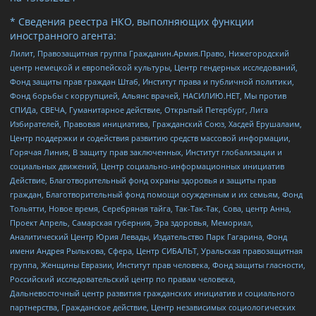
* Сведения реестра НКО, выполняющих функции
иностранного агента:
Лилит, Правозащитная группа Гражданин.Армия.Право, Нижегородский
центр немецкой и европейской культуры, Центр гендерных исследований,
Фонд защиты прав граждан Штаб, Институт права и публичной политики,
Фонд борьбы с коррупцией, Альянс врачей, НАСИЛИЮ.НЕТ, Мы против
СПИДа, СВЕЧА, Гуманитарное действие, Открытый Петербург, Лига
Избирателей, Правовая инициатива, Гражданский Союз, Хасдей Ерушалаим,
Центр поддержки и содействия развитию средств массовой информации,
Горячая Линия, В защиту прав заключенных, Институт глобализации и
социальных движений, Центр социально-информационных инициатив
Действие, Благотворительный фонд охраны здоровья и защиты прав
граждан, Благотворительный фонд помощи осужденным и их семьям, Фонд
Тольятти, Новое время, Серебряная тайга, Так-Так-Так, Сова, центр Анна,
Проект Апрель, Самарская губерния, Эра здоровья, Мемориал,
Аналитический Центр Юрия Левады, Издательство Парк Гагарина, Фонд
имени Андрея Рылькова, Сфера, Центр СИБАЛЬТ, Уральская правозащитная
группа, Женщины Евразии, Институт прав человека, Фонд защиты гласности,
Российский исследовательский центр по правам человека,
Дальневосточный центр развития гражданских инициатив и социального
партнерства, Гражданское действие, Центр независимых социологических