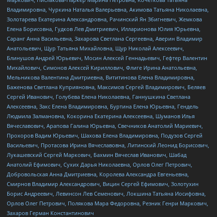
Владимировна, Чуркина Наталья Валерьевна, Акимова Татьяна Николаевна,
Золотарева Екатерина Александровна, Рачинский Ян Збигневич, Жемкова
Елена Борисовна, Гудков Лев Дмитриевич, Илларионова Юлия Юрьевна,
Саранг Анна Васильевна, Захарова Светлана Сергеевна, Аверин Владимир
Анатольевич, Щур Татьяна Михайловна, Щур Николай Алексеевич,
Блинушов Андрей Юрьевич, Мосин Алексей Геннадьевич, Гефтер Валентин
Михайлович, Симонов Алексей Кириллович, Флиге Ирина Анатольевна,
Мельникова Валентина Дмитриевна, Вититинова Елена Владимировна,
Баженова Светлана Куприяновна, Максимов Сергей Владимирович, Беляев
Сергей Иванович, Голубева Елена Николаевна, Ганнушкина Светлана
Алексеевна, Закс Елена Владимировна, Буртина Елена Юрьевна, Гендель
Людмила Залмановна, Кокорина Екатерина Алексеевна, Шуманов Илья
Вячеславович, Арапова Галина Юрьевна, Свечников Анатолий Мариевич,
Прохоров Вадим Юрьевич, Шахова Елена Владимировна, Подузов Сергей
Васильевич, Протасова Ирина Вячеславовна, Литинский Леонид Борисович,
Лукашевский Сергей Маркович, Бахмин Вячеслав Иванович, Шабад
Анатолий Ефимович, Сухих Дарья Николаевна, Орлов Олег Петрович,
Добровольская Анна Дмитриевна, Королева Александра Евгеньевна,
Смирнов Владимир Александрович, Вицин Сергей Ефимович, Золотухин
Борис Андреевич, Левинсон Лев Семенович, Локшина Татьяна Иосифовна,
Орлов Олег Петрович, Полякова Мара Федоровна, Резник Генри Маркович,
Захаров Герман Константинович