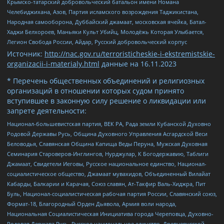
Крымско-татарский добровольческий батальон имени Номана
Челебиджихана, Азов, Партия исламского возрождения Таджикистана,
Народная самооборона, Дуббайский джамаат, московская ячейка, Батал-
Хаджи Белхороев, Маньяки Культ Убийц, Молодёжь Которая Улыбается,
Легион Свобода России, Айдар, Русский добровольческий корпус
Источник:
http://nac.gov.ru/terroristicheskie-i-ekstremistskie-
organizacii-i-materialy.html
данные на
16.11.2023
* Перечень общественных объединений и религиозных
организаций в отношении которых судом принято
вступившее в законную силу решение о ликвидации или
запрете деятельности:
Национал-большевистская партия, ВЕК РА, Рада земли Кубанской Духовно
Родовой Державы Русь, Община Духовного Управления Асгардской Веси
Беловодья, Славянская Община Капища Веды Перуна, Мужская Духовная
Семинария Староверов-Инглингов, Нурджулар, К Богодержавию, Таблиги
Джамаат, Свидетели Иеговы, Русское национальное единство, Национал-
социалистическое общество, Джамаат мувахидов, Объединенный Вилайат
Кабарды, Балкарии и Карачая, Союз славян, Ат-Такфир Валь-Хиджра, Пит
Буль, Национал-социалистическая рабочая партия России, Славянский союз,
Формат-18, Благородный Орден Дьявола, Армия воли народа,
Национальная Социалистическая Инициатива города Череповца, Духовно-
Родовая Держава Русь, Русское национальное единство, Древнерусской