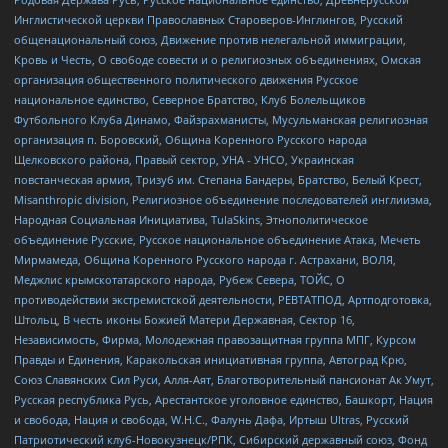
Инглистической церкви Православных Староверов-Инглингов, Русский
общенациональный союз, Движение против нелегальной иммиграции,
Кровь и Честь, О свободе совести и о религиозных объединениях, Омская
организация общественного политического движения Русское
национальное единство, Северное Братство, Клуб Болельщиков
Футбольного Клуба Динамо, Файзрахманисты, Мусульманская религиозная
организация п. Боровский, Община Коренного Русского народа
Щелковского района, Правый сектор, УНА - УНСО, Украинская
повстанческая армия, Тризуб им. Степана Бандеры, Братство, Белый Крест,
Misanthropic division, Религиозное объединение последователей инглиизма,
Народная Социальная Инициатива, TulaSkins, Этнополитическое
объединение Русские, Русское национальное объединение Атака, Мечеть
Мирмамеда, Община Коренного Русского народа г. Астрахани, ВОЛЯ,
Меджлис крымскотатарского народа, Рубеж Севера, ТОЙС, О
противодействии экстремистской деятельности, РЕВТАТПОД, Артподготовка,
Штольц, В честь иконы Божией Матери Державная, Сектор 16,
Независимость, Фирма, Молодежная правозащитная группа МПГ, Курсом
Правды и Единения, Каракольская инициативная группа, Автоград Крю,
Союз Славянских Сил Руси, Алля-Аят, Благотворительный пансионат Ак Умут,
Русская республика Русь, Арестантское уголовное единство, Башкорт, Нация
и свобода, Нация и свобода, W.H.С., Фалунь Дафа, Иртыш Ultras, Русский
Патриотический клуб-Новокузнецк/РПК, Сибирский державный союз, Фонд