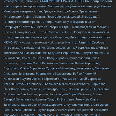
исследований, Сутяжник, АКАДЕМИЯ ПО ПРАВАМ ЧЕЛОВЕКА, Центр развития
некоммерческих организаций, Частное учреждение в Калининграде Совета
Министров северных стран, Гражданское содействие, Трансперенси
Интернешнл-Р, Центр Защиты Прав Средств Массовой Информации,
Институт развития прессы - Сибирь, Частное учреждение в Санкт-
Петербурге Совета Министров Северных Стран, Фонд поддержки свободы
прессы, Гражданский контроль, Человек и Закон, Общественная комиссия
по сохранению наследия академика Сахарова, Информационное агентство
МЕМО. РУ, Институт региональной прессы, Институт Развития Свободы
Информации, Экозащита!-Женсовет, Общественный вердикт, Евразийская
антимонопольная ассоциация, Бедушев Петр Петрович, Дзугкоева Регина
Николаевна, Кривенко Сергей Владимирович, Милославский Павел
Юрьевич, Шнырова Ольга Вадимовна, Чанышева Лилия Айратовна,
Сидорович Ольга Борисовна, Туровский Александр Алексеевич, Васильева
Анастасия Евгеньевна, Ривина Анна Валерьевна, Бойко Анатолий
Николаевич, Дугин Сергей Георгиевич, Пивоваров Андрей Сергеевич,
Аверин Виталий Евгеньевич, Барахоев Магомед Бекханович, Шарипков
Олег Викторович, Мошель Ирина Ароновна, Шведов Григорий Сергеевич,
Пономарев Лев Александрович, Каргалицкий Борис Юльевич, Созаев
Валерий Валерьевич, Исламов Тимур Рифгатович, Романова Ольга
Евгеньевна, Щаров Сергей Алексадрович, Цирульников Борис Альбертович,
Гасан Ольга Павловна, Паутов Юрий Анатольевич, Верховский Александр
Маркович, Пислакова-Паркер Марина Петровна, Кочеткова Татьяна