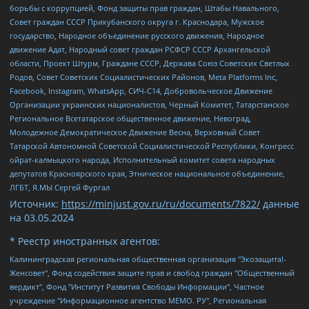
борьбы с коррупцией, Фонд защиты прав граждан, Штабы Навального,
Совет граждан СССР Прикубанского округа г. Краснодара, Мужское
государство, Народное объединение русского движения, Народное
движение Адат, Народный совет граждан РСФСР СССР Архангельской
области, Проект Штурм, Граждане СССР, Держава Союз Советских Светлых
Родов, Совет Советских Социалистических Районов, Meta Platforms Inc,
Facebook, Instagram, WhatsApp, СИЧ-С14, Добровольческое Движение
Организации украинских националистов, Черный Комитет, Татарстанское
Региональное Всетатарское общественное движение, Невоград,
Молодежное Демократическое Движение Весна, Верховный Совет
Татарской Автономной Советской Социалистической Республики, Конгресс
ойрат-калмыцкого народа, Исполнительный комитет совета народных
депутатов Красноярского края, Этническое национальное объединение,
ЛГБТ, Я.МЫ Сергей Фургал
Источник:
https://minjust.gov.ru/ru/documents/7822/
данные
на
03.05.2024
* Реестр иностранных агентов:
Калининградская региональная общественная организация "Экозащита!-Женсовет", Фонд содействия защите прав и свобод граждан "Общественный вердикт", Фонд "Институт Развития Свободы Информации", Частное учреждение "Информационное агентство МЕМО. РУ", Региональная общественная организация "Общественная комиссия по сохранению наследия академика Сахарова", Фонд поддержки свободы прессы, Санкт-Петербургская общественная правозащитная организация "Гражданский контроль", Межрегиональная общественная организация "Информационно-просветительский центр "Мемориал", Региональный Фонд "Центр Защиты Прав Средств Массовой Информации", с 05.12.2023 Фонд "Центр Защиты Прав Средств массовой информации", Региональная общественная благотворительная организация помощи беженцам и мигрантам "Гражданское содействие", Негосударственное образовательное учреждение дополнительного профессионального образования (повышение квалификации) специалистов "АКАДЕМИЯ ПО ПРАВАМ ЧЕЛОВЕКА", Свердловская региональная общественная организация "Сутяжник", Автономная некоммерческая организация "Центр независимых социологических исследований", Союз общественных объединений "Российский исследовательский центр по правам человека", Региональное общественное учреждение научно-информационный центр "МЕМОРИАЛ", Некоммерческая организация "Фонд защиты гласности", Автономная некоммерческая организация "Институт прав человека", Городская общественная организация "Екатеринбургское общество "МЕМОРИАЛ", Городская общественная организация "Рязанское историко-просветительское и правозащитное общество "Мемориал" (Рязанский Мемориал), Челябинский региональный орган общественной самодеятельности – женское общественное объединение "Женщины Евразии", Челябинский региональный орган общественной самодеятельности "Уральская правозащитная группа", Фонд содействия защите здоровья и социальной справедливости имени Андрея Рылькова, Автономная Некоммерческая Организация "Аналитический Центр Юрия Левады", Автономная некоммерческая организация социальной поддержки населения "Проект Апрель", Региональная общественная организация помощи женщинам и детям, находящимся в кризисной ситуации "Информационно-методический центр "Анна", Фонд содействия развитию массовых коммуникаций и правовому просвещению "Так-так-Так", Фонд содействия устойчивому развитию "Серебряная тайга", Свердловский региональный общественный фонд социальных проектов "Новое время", "Idel.Реалии", Кавказ.Реалии, Крым.Реалии, Телеканал Настоящее Время, Татаро-башкирская служба Радио Свобода (Azatliq Radiosi), Радио Свободная Европа/Радио Свобода (PCE/PC), "Сибирь.Реалии", "Фактограф", Благотворительный фонд помощи осужденным и их семьям, Автономная некоммерческая организация "Институт глобализации и социальных движений", Фонд "В защиту прав заключенных", Частное учреждение "Центр поддержки и содействия развитию средств массовой информации", Пензенский региональный общественный благотворительный фонд "Гражданский союз", "Север.Реалии", Некоммерческая организация Фонд "Правовая инициатива", Общество с ограниченной ответственностью "Радио Свободная Европа/Радио Свобода", Чешское информационное агентство "MEDIUM-ORIENT", Красноярская региональная общественная организация "Мы против СПИДа", Камалягин Денис Николаевич, Маркелов Сергей Евгеньевич, Пономарев Лев Александрович, Савицкая Людмила Алексеевна, Автономная некоммерческая организация "Центр по работе с проблемой насилия "НАСИЛИЮ.НЕТ", Межрегиональный профессиональный союз работников здравоохранения "Альянс врачей", Юридическое лицо, зарегистрированное в Латвийской Республике, SIA "Medusa Project" (регистрационный номер 40103797863, дата регистрации 10.06.2014), Некоммерческая организация "Фонд по борьбе с коррупцией", Автономная некоммерческая организация "Институт права и публичной политики", Баданин Роман Сергеевич, Гликин Максим Александрович, Железнова Мария Михайловна, Лукьянова Юлия Сергеевна, Маетная Елизавета Витальевна, Маняхин Петр Борисович, Чуракова Ольга Владимировна, Ярош Юлия Петровна, Юридическое лицо "The Insider SIA", зарегистрированное в Риге, Латвийская Республика (дата регистрации 26.06.2015), являющееся администратором доменного имени интернет-издания "The Insider SIA", https://theins.ru, Постернак Алексей Евгеньевич, Рубин Михаил Аркадьевич, Анин Роман Александрович, Юридическое лицо Istories fonds, зарегистрированное в Латвийской Республике (регистрационный номер 50008295751, дата регистрации 24.02.2020), Великовский Дмитрий Александрович, Долинина Ирина Николаевна, Мароховская Алеся Алексеевна, Шлейнов Роман Юрьевич, Шмагун Олеся Валентиновна, Общество с ограниченной ответственностью "Альтаир 2021", Общество с ограниченной ответственностью "Вега 2021", Общество с ограниченной ответственностью "Главный редактор 2021", Общество с ограниченной ответственностью "Ромашки монолит", Важенков Артем Валерьевич, Ивановская областная общественная организация "Центр гендерных исследований", Гурман Юрий Альбертович, Медиапроект "ОВД-Инфо", Егоров Владимир Владимирович, Жилинский Владимир Александрович, Общество с ограниченной ответственностью "ЗП", Иванова София Юрьевна, Карезина Инна Павловна, Кильтау Екатерина Викторовна, Петров Алексей Викторович, Пискунов Сергей Евгеньевич, Смирнов Сергей Сергеевич, Тихонов Михаил Сергеевич, Общество с ограниченной ответственностью "ЖУРНАЛИСТ-ИНОСТРАННЫЙ АГЕНТ", Арапова Галина Юрьевна, Вольтская Татьяна Анатольевна, Американская компания "Mason G.E.S. Anonymous Foundation" (США), являющаяся владельцем интернет-издания https://mnews.world/, Компания "Stichting Bellingcat", зарегистрированная в Нидерландах (дата регистрации 11.07.2018), Захаров Андрей Вячеславович, Клепиковская Екатерина Дмитриевна, Общество с ограниченной ответственностью "МЕМО", Перл Роман Александрович, Симонов Евгений Алексеевич, Соловьева Елена Анатольевна, Сотников Даниил Владимирович, Сурначева Елизавета Дмитриевна, Автономная некоммерческая организация по защите прав человека и информированию населения "Якутия – Наше Мнение", Общество с ограниченной ответственностью "Москоу диджитал медиа", с 26.01.2023 Общество с ограниченной ответственностью "Чайка Белые сады", Ветошкина Валерия Валерьевна, Заговора Максим Александрович, Межрегиональное общественное движение "Российская ЛГБТ - сеть", Оленичев Максим Владимирович, Павлов Иван Юрьевич, Скворцова Елена Сергеевна, Общество с ограниченной ответственностью "Как бы инагент", Кочетков Игорь Викторович, Общество с ограниченной ответственностью "Честные выборы", Еланчик Олег Александрович, Общество с ограниченной ответственностью "Нобелевский призыв", Гималова Регина Эмилевна, Григорьев Андрей Валерьевич, Григорьева Алина Александровна, Ассоциация по содействию защите прав призывников, альтернативнослужащих и военнослужащих "Правозащитная группа "Гражданин.Армия.Право", Хисамова Регина Фаритовна, Автономная некоммерческая организация по реализации социально-правовых программ "Лилит", Дальневосточное общественное движение "Маяк", Санкт-Петербургская ЛГБТ-инициативная группа "Выход", Инициативная группа ЛГБТ+ "Реверс", Алексеев Андрей Викторович, Бекбулатова Таисия Львовна, Беляев Иван Михайлович, Владыкина Елена Сергеевна, Гельман Марат Александрович, Никульшина Вероника Юрьевна, Толоконникова Надежда Андреевна, Шендерович Виктор Анатольевич, Общество с ограниченной ответственностью "Данное сообщение", Общество с ограниченной ответственностью Издательский дом "Новая глава", Айнбиндер Александра Александровна, Московский комьюнити-центр для ЛГБТ+инициатив, Благотворительный фонд развития филантропии, Deutsche Welle (Германия, Kurt-Schumacher-Strasse 3, 53113 Bonn), Борзунова Мария Михайловна, Воробьев Виктор Викторович, Голубева Анна Львовна, Константинова Алла Михайловна, Малкова Ирина Владимировна, Мурадов Мурад Абдулгалимович, Осетинская Елизавета Николаевна, Понасенков Евгений Николаевич, Ганапольский Матвей Юрьевич, Киселев Евгений Алексеевич, Борухович Ирина Григорьевна, Дремин Иван Тимофеевич, Дубровский Дмитрий Викторович, Красноярская региональная общественная организация поддержки и развития альтернативных образовательных технологий и межкультурных коммуникаций "ИНТЕРРА", Маяковская Екатерина Алексеевна, Фейгин Марк Захарович, Филимонов Андрей Викторович, Дзугкоева Регина Николаевна, Доброхотов Роман Александрович, Дудь Юрий Александрович, Елкин Сергей Владимирович, Кругликов Кирилл Игоревич, Сабунаева Мария Леонидовна, Семенов Алексей Владимирович, Шаинян Карен Багратович, Шульман Екатерина Михайловна, Асафьев Артур Валерьевич, Вахштайн Виктор Семенович, Венедиктов Алексей Алексеевич, Лушникова Екатерина Евгеньевна, Волков Леонид Михайлович, Невзоров Александр Глебович, Пархоменко Сергей Борисович, Сироткин Ярослав Николаевич, Кара-Мурза Владимир Владимирович, Баранова Наталья Владимировна, Гозман Леонид Яковлевич, Кагарлицкий Борис Юльевич, Климарев Михаил Валерьевич, Милов Владимир Станиславович, Автономная некоммерческая организация Краснодарский центр современного искусства "Типография", Моргенштерн Алишер Тагирович, Соболь Любовь Эдуардовна, Общество с ограниченной ответственностью "ЛИЗА НОРМ", Каспаров Гарри Кимович, Ходорковский Михаил Борисович, Общество с ограниченной ответственностью "Апрельские тезисы", Данилович Ирина Брониславовна, Кашин Олег Владимирович, Петров Николай Владимирович, Пивоваров Алексей Владимирович, Соколов Михаил Владимирович, Цветкова Юлия Владимировна, Чичваркин Евгений Александрович, Комитет против пыток/Команда против пыток, Общество с ограниченной ответственностью "Первый научный", Общество с ограниченной ответственностью "Вертолет и ко", Белоцерковская Вероника Борисовна, Кац Максим Евгеньевич, Лазарева Татьяна Юрьевна, Шаведдинов Руслан Табризович, Яшин Илья Валерьевич, Общество с ограниченной ответственностью "Иноагент ААВ", Алешковский Дмитрий Петрович, Альбац Евгения Марковна, Быков Дмитрий Львович, Галямина Юлия Евгеньевна, Лойко Сергей Леонидович, Мартынов Кирилл Константинович, Медведев Сергей Александрович, Крашенинников Федор Геннадиевич, Гордеева Катерина Вл