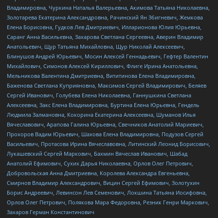
Владимировна, Чуркина Наталья Валерьевна, Акимова Татьяна Николаевна,
Золотарева Екатерина Александровна, Рачинский Ян Збигневич, Жемкова
Елена Борисовна, Гудков Лев Дмитриевич, Илларионова Юлия Юрьевна,
Саранг Анна Васильевна, Захарова Светлана Сергеевна, Аверин Владимир
Анатольевич, Щур Татьяна Михайловна, Щур Николай Алексеевич,
Блинушов Андрей Юрьевич, Мосин Алексей Геннадьевич, Гефтер Валентин
Михайлович, Симонов Алексей Кириллович, Флиге Ирина Анатольевна,
Мельникова Валентина Дмитриевна, Вититинова Елена Владимировна,
Баженова Светлана Куприяновна, Максимов Сергей Владимирович, Беляев
Сергей Иванович, Голубева Елена Николаевна, Ганнушкина Светлана
Алексеевна, Закс Елена Владимировна, Буртина Елена Юрьевна, Гендель
Людмила Залмановна, Кокорина Екатерина Алексеевна, Шуманов Илья
Вячеславович, Арапова Галина Юрьевна, Свечников Анатолий Мариевич,
Прохоров Вадим Юрьевич, Шахова Елена Владимировна, Подузов Сергей
Васильевич, Протасова Ирина Вячеславовна, Литинский Леонид Борисович,
Лукашевский Сергей Маркович, Бахмин Вячеслав Иванович, Шабад
Анатолий Ефимович, Сухих Дарья Николаевна, Орлов Олег Петрович,
Добровольская Анна Дмитриевна, Королева Александра Евгеньевна,
Смирнов Владимир Александрович, Вицин Сергей Ефимович, Золотухин
Борис Андреевич, Левинсон Лев Семенович, Локшина Татьяна Иосифовна,
Орлов Олег Петрович, Полякова Мара Федоровна, Резник Генри Маркович,
Захаров Герман Константинович