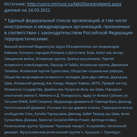
Источник:
http://unro.minjust.ru/NKOForeignAgent.aspx
данные на
24.03.2022
* Единый федеральный список организаций, в том числе
иностранных и международных организаций, признанных
в соответствии с законодательством Российской Федерации
террористическими:
Высший военный Маджлисуль Шура Объединенных сил моджахедов
Кавказа, Конгресс народов Ичкерии и Дагестана, База, Асбат аль-Ансар,
Священная война, Исламская группа, Братья-мусульмане, Партия
исламского освобождения, Лашкар-И-Тайба, Исламская группа, Движение
Талибан, Исламская партия Туркестана, Общество социальных реформ,
Общество возрождения исламского наследия, Дом двух святых, Джунд аш-
Шам, Исламский джихад, Аль-Каида, Имарат Кавказ, АБТО, Правый сектор,
Исламское государство, Джабха аль-Нусра ли-Ахль аш-Шам, Народное
ополчение имени К. Минина и Д. Пожарского, Аджр от Аллаха Субхану уа
Тагьаля SHAM, АУМ Синрике, Муджахеды джамаата Ат-Тавхида Валь-Джихад,
Чистопольский Джамаат, Рохнамо ба суи давлати исломи, Террористическое
сообщество Сеть, Катиба Таухид валь-Джихад, Хайят Тахрир аш-Шам, Ахлю
Сунна Валь Джамаа, National Socialism/White Power, Артподготовка,
Религиозная группа “Джамаат “Красный пахарь”, Колумбайн, Хатлонский
джамаат, Мусульманская религиозная группа п. Кушкуль г. Оренбург,