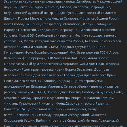
Украинская национальная федерация Канады, Декабристы, Международный
научный центр им Вудро Вильсона, Свободная пресса, Возрождение,
Всеукраинский духовный центр , Риддл, Русский антивоенный комитет в
Швеции, Проект Медуза, Фонд Андрея Сахарова, Форум свободной России,
Лига Свободных Наций, Transparеncy International, Форум Свободных
Народов ПостРоссии, Солидарность с гражданским движением в России –
Solidarus, КрымSOS, Свободный университет, Институт государственного
управления, Форум гражданского общества Россия, Беллона, Союз жителей
островов Тисима и Хабомаи, Съезд народных депутатов, Гринпис
Интернешнл, Фонд борьбы с коррупцией Инк, Завет церквей TCCN, Агора,
Всемирный фонд природы, BDR Novaja Gazeta-Europe, Алтай проект,
Образовательный дом прав человека Чернигов, Фонд Дом Прав Человека,
Белорусский дом прав человека имени Бориса Звозскова, Дом прав
человека Тбилиси, Дом прав человека Ереван, Дом прав человека Крым,
Центр дикого лосося, TVR Studios, ТВ Дождь, Центр европейских
исследований им Вилфрида Мартенса, Сетевое объединение журналистов
расследователей, АЛЛАТРА, За свободную Россию, Свободная Бурятия, Uralic,
UnKremlin, Международная федерация транспортных рабочих, ИстЧам
Финланд, Гудзоновский институт, Фонд Демократического Развития,
Комитет-2024, Центрально-Европейский университет, Центр
восточноевропейских и международных исследований, Общество
Сторожевой башни, Библии и трактатов Свидетелей Иеговы, Гражданский
Совет, Центр анализа европейской политики, Академическая сеть Восточная