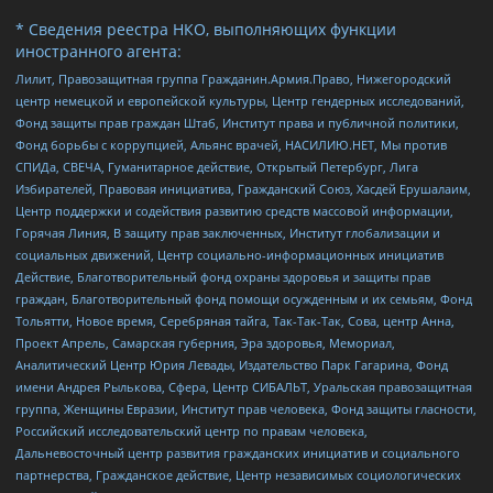
* Сведения реестра НКО, выполняющих функции
иностранного агента:
Лилит, Правозащитная группа Гражданин.Армия.Право, Нижегородский
центр немецкой и европейской культуры, Центр гендерных исследований,
Фонд защиты прав граждан Штаб, Институт права и публичной политики,
Фонд борьбы с коррупцией, Альянс врачей, НАСИЛИЮ.НЕТ, Мы против
СПИДа, СВЕЧА, Гуманитарное действие, Открытый Петербург, Лига
Избирателей, Правовая инициатива, Гражданский Союз, Хасдей Ерушалаим,
Центр поддержки и содействия развитию средств массовой информации,
Горячая Линия, В защиту прав заключенных, Институт глобализации и
социальных движений, Центр социально-информационных инициатив
Действие, Благотворительный фонд охраны здоровья и защиты прав
граждан, Благотворительный фонд помощи осужденным и их семьям, Фонд
Тольятти, Новое время, Серебряная тайга, Так-Так-Так, Сова, центр Анна,
Проект Апрель, Самарская губерния, Эра здоровья, Мемориал,
Аналитический Центр Юрия Левады, Издательство Парк Гагарина, Фонд
имени Андрея Рылькова, Сфера, Центр СИБАЛЬТ, Уральская правозащитная
группа, Женщины Евразии, Институт прав человека, Фонд защиты гласности,
Российский исследовательский центр по правам человека,
Дальневосточный центр развития гражданских инициатив и социального
партнерства, Гражданское действие, Центр независимых социологических