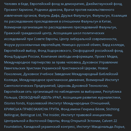
Человек в беде, Европейский фонд за демократию, Джеймстаунский фонд,
Прожект Хармони, Родники дракона, Врачи против насильственного
извлечения органов, Фалунь Дафа, Друзья Фалуньгун, Фалуньгун, Коалиция
по расследованию преследования в отношении Фалуньгун в Китае,
Всемирная организация по расследованию преследований Фалуньгун,
Пражский гражданский центр, Ассоциация школ политических
исследований при Совете Европы, Центр либеральной современности,
Форум русскоязычных европейцев, Немецко-русский обмен, Бард колледж,
Европейский выбор, Фонд Ходорковского, Оксфордский российский фонд,
Фонд Будущее России, Компания свободы информации, Проект Медиа,
Международное партнерство за права человека, Духовное Управление
Евангельских Христиан Украинской Христианской Церкви, Новое
Поколение, Духовное Учебное Заведение Международный Библейский
Колледж, Международное христианское движение, Всемирный Институт
Саентологических Предприятий, Церковь Духовной Технологии,
Европейская сеть организаций по наблюдению за выборами, Республика
Польша, СВОБОДНЫЙ ИДЕЛЬ-УРАЛ, Ассоциация развития журналистики,
IStories fonds, Королевский Институт Международных Отношений,
КРИМСЬКА ПРАВОЗАХИСНА ГРУПА, Фонд имени Генриха Бёлля, Stichting
Bellingcat, Bellingcat Ltd, The Insider, Институт правовой инициативы
Центральной и Восточной Европы, Фонд Открытой Эстонии, Calvert 22
Foundation, Канадский украинский конгресс, Институт Макдональда-Лорье,