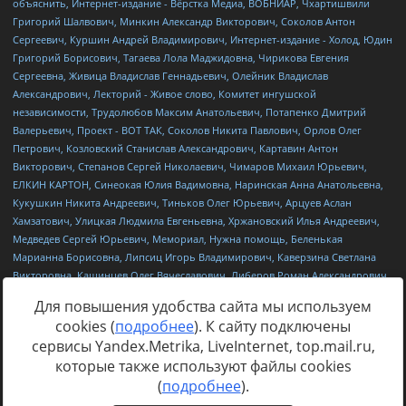
Для повышения удобства сайта мы используем
cookies (
подробнее
). К сайту подключены
сервисы Yandex.Metrika, LiveInternet, top.mail.ru,
Источник:
https://minjust.gov.ru/uploaded/files/reestr-
которые также используют файлы cookies
inostrannyih-agentov-22-03-2024.pdf
данные на
22.03.2024
(
подробнее
).