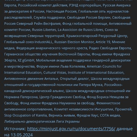
Европа, Российский комитет действия, РЭНД корпорейшн, Русская Америка
за демократию в России, Настоящая Россия, Глобальная сеть журналистов-
расследователей, Служба поддержки, Свободная Россия Берлин, Свободная
Россия Северный Рейн-Вестфалия, Фонд глобальной помощи, Антивоенный
комитет России, Russie-Libertes, La Asocicion de Rusos Libres, Союз за
возвращение Северных территорий, Крымскотатарский Ресурсный Центр,
Глобальный союз IndustriALL, Russian Election Monitor, Article 19, Мнение
медиа, Федерация анархического черного креста, Радио Свободная Европа,
Германское общество изучения Восточной Европы, Фонд имени Фридриха
Эберта, XZ gGmbH, Мобильная академия поддержки гендерной демократии
и миротворчества, Форум имени Льва Копелева, American Councils for
International Education, Cultural Vistas, Institute of International Education,
Антивоенное движение Антальи, Открытый диалог, Школа международных
отношений и государственной политики им Питера Мунка, Российско-
канадский демократический альянс, Школа международных отношений им
Нормана Патерсона, Центр Гражданских Свобод, Фонд Бориса Немцова за
Свободу, Фонд имени Фридриха Науманна за свободу, Феминистское
антивоенное сопротивление, Комитет независимости Ингушетии, Прометей,
Stop Occupation of Karelia, Вернись живым, Фридом Хаус, СОТА медиа,
Либерально-демократическая Лига Украины
Источник:
https://minjust.gov.ru/ru/documents/7756/
данные
на
13.05.2024