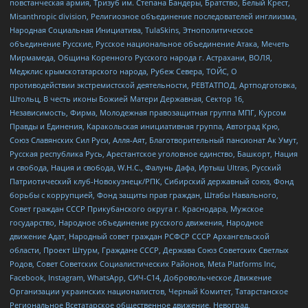
повстанческая армия, Тризуб им. Степана Бандеры, Братство, Белый Крест,
Misanthropic division, Религиозное объединение последователей инглиизма,
Народная Социальная Инициатива, TulaSkins, Этнополитическое
объединение Русские, Русское национальное объединение Атака, Мечеть
Мирмамеда, Община Коренного Русского народа г. Астрахани, ВОЛЯ,
Меджлис крымскотатарского народа, Рубеж Севера, ТОЙС, О
противодействии экстремистской деятельности, РЕВТАТПОД, Артподготовка,
Штольц, В честь иконы Божией Матери Державная, Сектор 16,
Независимость, Фирма, Молодежная правозащитная группа МПГ, Курсом
Правды и Единения, Каракольская инициативная группа, Автоград Крю,
Союз Славянских Сил Руси, Алля-Аят, Благотворительный пансионат Ак Умут,
Русская республика Русь, Арестантское уголовное единство, Башкорт, Нация
и свобода, Нация и свобода, W.H.С., Фалунь Дафа, Иртыш Ultras, Русский
Патриотический клуб-Новокузнецк/РПК, Сибирский державный союз, Фонд
борьбы с коррупцией, Фонд защиты прав граждан, Штабы Навального,
Совет граждан СССР Прикубанского округа г. Краснодара, Мужское
государство, Народное объединение русского движения, Народное
движение Адат, Народный совет граждан РСФСР СССР Архангельской
области, Проект Штурм, Граждане СССР, Держава Союз Советских Светлых
Родов, Совет Советских Социалистических Районов, Meta Platforms Inc,
Facebook, Instagram, WhatsApp, СИЧ-С14, Добровольческое Движение
Организации украинских националистов, Черный Комитет, Татарстанское
Региональное Всетатарское общественное движение, Невоград,