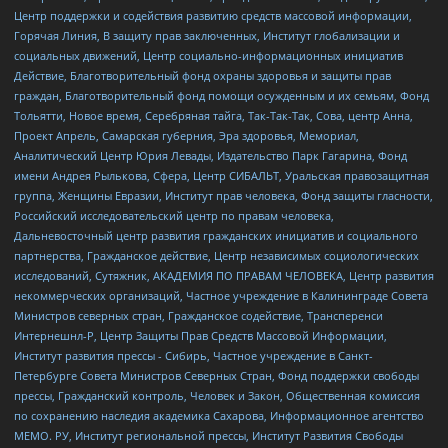
Центр поддержки и содействия развитию средств массовой информации,
Горячая Линия, В защиту прав заключенных, Институт глобализации и
социальных движений, Центр социально-информационных инициатив
Действие, Благотворительный фонд охраны здоровья и защиты прав
граждан, Благотворительный фонд помощи осужденным и их семьям, Фонд
Тольятти, Новое время, Серебряная тайга, Так-Так-Так, Сова, центр Анна,
Проект Апрель, Самарская губерния, Эра здоровья, Мемориал,
Аналитический Центр Юрия Левады, Издательство Парк Гагарина, Фонд
имени Андрея Рылькова, Сфера, Центр СИБАЛЬТ, Уральская правозащитная
группа, Женщины Евразии, Институт прав человека, Фонд защиты гласности,
Российский исследовательский центр по правам человека,
Дальневосточный центр развития гражданских инициатив и социального
партнерства, Гражданское действие, Центр независимых социологических
исследований, Сутяжник, АКАДЕМИЯ ПО ПРАВАМ ЧЕЛОВЕКА, Центр развития
некоммерческих организаций, Частное учреждение в Калининграде Совета
Министров северных стран, Гражданское содействие, Трансперенси
Интернешнл-Р, Центр Защиты Прав Средств Массовой Информации,
Институт развития прессы - Сибирь, Частное учреждение в Санкт-
Петербурге Совета Министров Северных Стран, Фонд поддержки свободы
прессы, Гражданский контроль, Человек и Закон, Общественная комиссия
по сохранению наследия академика Сахарова, Информационное агентство
МЕМО. РУ, Институт региональной прессы, Институт Развития Свободы