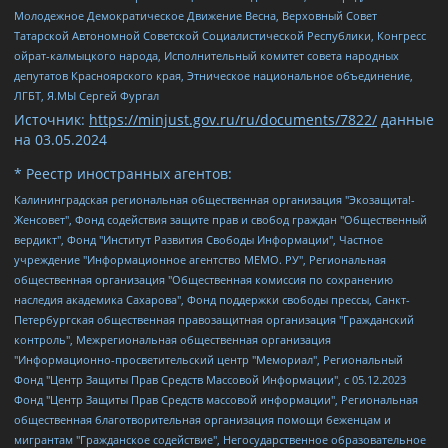
Молодежное Демократическое Движение Весна, Верховный Совет
Татарской Автономной Советской Социалистической Республики, Конгресс
ойрат-калмыцкого народа, Исполнительный комитет совета народных
депутатов Красноярского края, Этническое национальное объединение,
ЛГБТ, Я.МЫ Сергей Фургал
Источник:
https://minjust.gov.ru/ru/documents/7822/
данные
на
03.05.2024
* Реестр иностранных агентов:
Калининградская региональная общественная организация "Экозащита!-Женсовет", Фонд содействия защите прав и свобод граждан "Общественный вердикт", Фонд "Институт Развития Свободы Информации", Частное учреждение "Информационное агентство МЕМО. РУ", Региональная общественная организация "Общественная комиссия по сохранению наследия академика Сахарова", Фонд поддержки свободы прессы, Санкт-Петербургская общественная правозащитная организация "Гражданский контроль", Межрегиональная общественная организация "Информационно-просветительский центр "Мемориал", Региональный Фонд "Центр Защиты Прав Средств Массовой Информации", с 05.12.2023 Фонд "Центр Защиты Прав Средств массовой информации", Региональная общественная благотворительная организация помощи беженцам и мигрантам "Гражданское содействие", Негосударственное образовательное учреждение дополнительного профессионального образования (повышение квалификации) специалистов "АКАДЕМИЯ ПО ПРАВАМ ЧЕЛОВЕКА", Свердловская региональная общественная организация "Сутяжник", Автономная некоммерческая организация "Центр независимых социологических исследований", Союз общественных объединений "Российский исследовательский центр по правам человека", Региональное общественное учреждение научно-информационный центр "МЕМОРИАЛ", Некоммерческая организация "Фонд защиты гласности", Автономная некоммерческая организация "Институт прав человека", Городская общественная организация "Екатеринбургское общество "МЕМОРИАЛ", Городская общественная организация "Рязанское историко-просветительское и правозащитное общество "Мемориал" (Рязанский Мемориал), Челябинский региональный орган общественной самодеятельности – женское общественное объединение "Женщины Евразии", Челябинский региональный орган общественной самодеятельности "Уральская правозащитная группа", Фонд содействия защите здоровья и социальной справедливости имени Андрея Рылькова, Автономная Некоммерческая Организация "Аналитический Центр Юрия Левады", Автономная некоммерческая организация социальной поддержки населения "Проект Апрель", Региональная общественная организация помощи женщинам и детям, находящимся в кризисной ситуации "Информационно-методический центр "Анна", Фонд содействия развитию массовых коммуникаций и правовому просвещению "Так-так-Так", Фонд содействия устойчивому развитию "Серебряная тайга", Свердловский региональный общественный фонд социальных проектов "Новое время", "Idel.Реалии", Кавказ.Реалии, Крым.Реалии, Телеканал Настоящее Время, Татаро-башкирская служба Радио Свобода (Azatliq Radiosi), Радио Свободная Европа/Радио Свобода (PCE/PC), "Сибирь.Реалии", "Фактограф", Благотворительный фонд помощи осужденным и их семьям, Автономная некоммерческая организация "Институт глобализации и социальных движений", Фонд "В защиту прав заключенных", Частное учреждение "Центр поддержки и содействия развитию средств массовой информации", Пензенский региональный общественный благотворительный фонд "Гражданский союз", "Север.Реалии", Некоммерческая организация Фонд "Правовая инициатива", Общество с ограниченной ответственностью "Радио Свободная Европа/Радио Свобода", Чешское информационное агентство "MEDIUM-ORIENT", Красноярская региональная общественная организация "Мы против СПИДа", Камалягин Денис Николаевич, Маркелов Сергей Евгеньевич, Пономарев Лев Александрович, Савицкая Людмила Алексеевна, Автономная некоммерческая организация "Центр по работе с проблемой насилия "НАСИЛИЮ.НЕТ", Межрегиональный профессиональный союз работников здравоохранения "Альянс врачей", Юридическое лицо, зарегистрированное в Латвийской Республике, SIA "Medusa Project" (регистрационный номер 40103797863, дата регистрации 10.06.2014), Некоммерческая организация "Фонд по борьбе с коррупцией", Автономная некоммерческая организация "Институт права и публичной политики", Баданин Роман Сергеевич, Гликин Максим Александрович, Железнова Мария Михайловна, Лукьянова Юлия Сергеевна, Маетная Елизавета Витальевна, Маняхин Петр Борисович, Чуракова Ольга Владимировна, Ярош Юлия Петровна, Юридическое лицо "The Insider SIA", зарегистрированное в Риге, Латвийская Республика (дата регистрации 26.06.2015), являющееся администратором доменного имени интернет-издания "The Insider SIA", https://theins.ru, Постернак Алексей Евгеньевич, Рубин Михаил Аркадьевич, Анин Роман Александрович, Юридическое лицо Istories fonds, зарегистрированное в Латвийской Республике (регистрационный номер 50008295751, дата регистрации 24.02.2020), Великовский Дмитрий Александрович, Долинина Ирина Николаевна, Мароховская Алеся Алексеевна, Шлейнов Роман Юрьевич, Шмагун Олеся Валентиновна, Общество с ограниченной ответственностью "Альтаир 2021", Общество с ограниченной ответственностью "Вега 2021", Общество с ограниченной ответственностью "Главный редактор 2021", Общество с ограниченной ответственностью "Ромашки монолит", Важенков Артем Валерьевич, Ивановская областная общественная организация "Центр гендерных исследований", Гурман Юрий Альбертович, Медиапроект "ОВД-Инфо", Егоров Владимир Владимирович, Жилинский Владимир Александрович, Общество с ограниченной ответственностью "ЗП", Иванова София Юрьевна, Карезина Инна Павловна, Кильтау Екатерина Викторовна, Петров Алексей Викторович, Пискунов Сергей Евгеньевич, Смирнов Сергей Сергеевич, Тихонов Михаил Сергеевич, Общество с ограниченной ответственностью "ЖУРНАЛИСТ-ИНОСТРАННЫЙ АГЕНТ", Арапова Галина Юрьевна, Вольтская Татьяна Анатольевна, Американская компания "Mason G.E.S. Anonymous Foundation" (США), являющаяся владельцем интернет-издания https://mnews.world/, Компания "Stichting Bellingcat", зарегистрированная в Нидерландах (дата регистрации 11.07.2018), Захаров Андрей Вячеславович, Клепиковская Екатерина Дмитриевна, Общество с ограниченной ответственностью "МЕМО", Перл Роман Александрович, Симонов Евгений Алексеевич, Соловьева Елена Анатольевна, Сотников Даниил Владимирович, Сурначева Елизавета Дмитриевна, Автономная некоммерческая организация по защите прав человека и информированию населения "Якутия – Наше Мнение", Общество с ограниченной ответственностью "Москоу диджитал медиа", с 26.01.2023 Общество с ограниченной ответственностью "Чайка Белые сады", Ветошкина Валерия Валерьевна, Заговора Максим Александрович, Межрегиональное общественное движение "Российская ЛГБТ - сеть", Оленичев Максим Владимирович, Павлов Иван Юрьевич, Скворцова Елена Сергеевна, Общество с ограниченной ответственностью "Как бы инагент", Кочетков Игорь Викторович, Общество с ограниченной ответственностью "Честные выборы", Еланчик Олег Александрович, Общество с ограниченной ответственностью "Нобелевский призыв", Гималова Регина Эмилевна, Григорьев Андрей Валерьевич, Григорьева Алина Александровна, Ассоциация по содействию защите прав призывников, альтернативнослужащих и военнослужащих "Правозащитная группа "Гражданин.Армия.Право", Хисамова Регина Фаритовна, Автономная некоммерческая организация по реализации социально-правовых программ "Лилит", Дальневосточное общественное движение "Маяк", Санкт-Петербургская ЛГБТ-инициативная группа "Выход", Инициативная группа ЛГБТ+ "Реверс", Алексеев Андрей Викторович, Бекбулатова Таисия Львовна, Беляев Иван Михайлович, Владыкина Елена Сергеевна, Гельман Марат Александрович, Никульшина Вероника Юрьевна, Толоконникова Надежда Андреевна, Шендерович Виктор Анатольевич, Общество с ограниченной ответственностью "Данное сообщение", Общество с ограниченной ответственностью Издательский дом "Новая глава", Айнбиндер Александра Александровна, Московский комьюнити-центр для ЛГБТ+инициатив, Благотворительный фонд развития филантропии, Deutsche Welle (Германия, Kurt-Schumacher-Strasse 3, 53113 Bonn), Борзунова Мария Михайловна, Воробьев Виктор Викторович, Голубева Анна Львовна, Константинова Алла Михайловна, Малкова Ирина Владимировна, Мурадов Мурад Абдулгалимович, Осетинская Елизавета Николаевна, Понасенков Евгений Николаевич, Ганапольский Матвей Юрьевич, Киселев Евгений Алексеевич, Борухович Ирина Григорьевна, Дремин Иван Тимофеевич, Дубровский Дмитрий Викторович, Красноярская региональная общественная организация поддержки и развития альтернативных образовательных технологий и межкультурных коммуникаций "ИНТЕРРА", Маяковская Екатерина Алексеевна, Фейгин Марк Захарович, Филимонов Андрей Викторович, Дзугкоева Регина Николаевна, Доброхотов Роман Александрович, Дудь Юрий Александрович, Елкин Сергей Владимирович, Кругликов Кирилл Игоревич, Сабунаева Мария Леонидовна, Семенов Алексей Владимирович, Шаинян Карен Багратович, Шульман Екатерина Михайловна, Асафьев Артур Валерьевич, Вахштайн Виктор Семенович, Венедиктов Алексей Алексеевич, Лушникова Екатерина Евгеньевна, Волков Леонид Михайлович, Невзоров Александр Глебович, Пархоменко Сергей Борисович, Сироткин Ярослав Николаевич, Кара-Мурза Владимир Владимирович, Баранова Наталья Владимировна, Гозман Леонид Яковлевич, Кагарлицкий Борис Юльевич, Климарев Михаил Валерьевич, Милов Владимир Станиславович, Автономная некоммерческая организация Краснодарский центр современного искусства "Типография", Моргенштерн Алишер Тагирович, Соболь Любовь Эдуардовна, Общество с ограниченной ответственностью "ЛИЗА НОРМ", Каспаров Гарри Кимович, Ходорковский Михаил Борисович, Общество с ограниченной ответственностью "Апрельские тезисы", Данилович Ирина Брониславовна, Кашин Олег Владимирович, Петров Николай Владимирович, Пивоваров Алексей Владимирович, Соколов Михаил Владимирович, Цветкова Юлия Владимировна, Чичваркин Евгений Александрович, Комитет против пыток/Команда против пыток, Общество с ограниченной ответственностью "Первый научный", Общество с ограниченной ответственностью "Вертолет и ко", Белоцерковская Вероника Борисовна, Кац Максим Евгеньевич, Лазарева Татьяна Юрьевна, Шаведдинов Руслан Табризович, Яшин Илья Валерьевич, Общество с ограниченной ответственностью "Иноагент ААВ", Алешковский Дмитрий Петрович, Альбац Евгения Марковна, Быков Дмитрий Львович, Галямина Юлия Евгеньевна, Лойко Сергей Леонидович, Мартынов Кирилл Константинович, Медведев Сергей Александрович, Крашенинников Федор Геннадиевич, Гордеева Катерина Вл