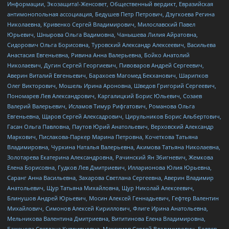
Информации, Экозащита!-Женсовет, Общественный вердикт, Евразийская
антимонопольная ассоциация, Бедушев Петр Петрович, Дзугкоева Регина
Николаевна, Кривенко Сергей Владимирович, Милославский Павел
Юрьевич, Шнырова Ольга Вадимовна, Чанышева Лилия Айратовна,
Сидорович Ольга Борисовна, Туровский Александр Алексеевич, Васильева
Анастасия Евгеньевна, Ривина Анна Валерьевна, Бойко Анатолий
Николаевич, Дугин Сергей Георгиевич, Пивоваров Андрей Сергеевич,
Аверин Виталий Евгеньевич, Барахоев Магомед Бекханович, Шарипков
Олег Викторович, Мошель Ирина Ароновна, Шведов Григорий Сергеевич,
Пономарев Лев Александрович, Каргалицкий Борис Юльевич, Созаев
Валерий Валерьевич, Исламов Тимур Рифгатович, Романова Ольга
Евгеньевна, Щаров Сергей Алексадрович, Цирульников Борис Альбертович,
Гасан Ольга Павловна, Паутов Юрий Анатольевич, Верховский Александр
Маркович, Пислакова-Паркер Марина Петровна, Кочеткова Татьяна
Владимировна, Чуркина Наталья Валерьевна, Акимова Татьяна Николаевна,
Золотарева Екатерина Александровна, Рачинский Ян Збигневич, Жемкова
Елена Борисовна, Гудков Лев Дмитриевич, Илларионова Юлия Юрьевна,
Саранг Анна Васильевна, Захарова Светлана Сергеевна, Аверин Владимир
Анатольевич, Щур Татьяна Михайловна, Щур Николай Алексеевич,
Блинушов Андрей Юрьевич, Мосин Алексей Геннадьевич, Гефтер Валентин
Михайлович, Симонов Алексей Кириллович, Флиге Ирина Анатольевна,
Мельникова Валентина Дмитриевна, Вититинова Елена Владимировна,
Баженова Светлана Куприяновна, Максимов Сергей Владимирович, Беляев