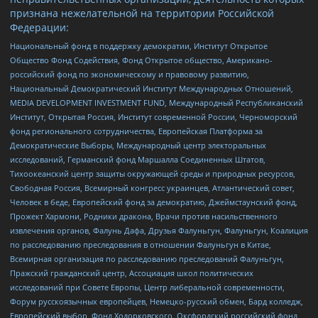
признана нежелательной на территории Российской
Федерации:
Национальный фонд в поддержку демократии, Институт Открытое
Общество Фонд Содействия, Фонд Открытое общество, Американо-
российский фонд по экономическому и правовому развитию,
Национальный Демократический Институт Международных Отношений,
MEDIA DEVELOPMENT INVESTMENT FUND, Международный Республиканский
Институт, Открытая Россия, Институт современной России, Черноморский
фонд регионального сотрудничества, Европейская Платформа за
Демократические Выборы, Международный центр электоральных
исследований, Германский фонд Маршалла Соединенных Штатов,
Тихоокеанский центр защиты окружающей среды и природных ресурсов,
Свободная Россия, Всемирный конгресс украинцев, Атлантический совет,
Человек в беде, Европейский фонд за демократию, Джеймстаунский фонд,
Прожект Хармони, Родники дракона, Врачи против насильственного
извлечения органов, Фалунь Дафа, Друзья Фалуньгун, Фалуньгун, Коалиция
по расследованию преследования в отношении Фалуньгун в Китае,
Всемирная организация по расследованию преследований Фалуньгун,
Пражский гражданский центр, Ассоциация школ политических
исследований при Совете Европы, Центр либеральной современности,
Форум русскоязычных европейцев, Немецко-русский обмен, Бард колледж,
Европейский выбор, Фонд Ходорковского, Оксфордский российский фонд,