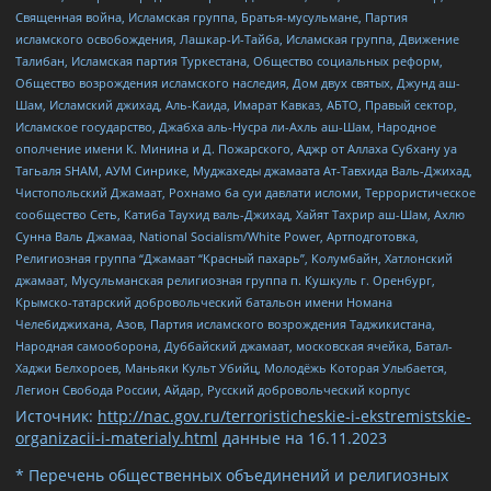
Священная война, Исламская группа, Братья-мусульмане, Партия
исламского освобождения, Лашкар-И-Тайба, Исламская группа, Движение
Талибан, Исламская партия Туркестана, Общество социальных реформ,
Общество возрождения исламского наследия, Дом двух святых, Джунд аш-
Шам, Исламский джихад, Аль-Каида, Имарат Кавказ, АБТО, Правый сектор,
Исламское государство, Джабха аль-Нусра ли-Ахль аш-Шам, Народное
ополчение имени К. Минина и Д. Пожарского, Аджр от Аллаха Субхану уа
Тагьаля SHAM, АУМ Синрике, Муджахеды джамаата Ат-Тавхида Валь-Джихад,
Чистопольский Джамаат, Рохнамо ба суи давлати исломи, Террористическое
сообщество Сеть, Катиба Таухид валь-Джихад, Хайят Тахрир аш-Шам, Ахлю
Сунна Валь Джамаа, National Socialism/White Power, Артподготовка,
Религиозная группа “Джамаат “Красный пахарь”, Колумбайн, Хатлонский
джамаат, Мусульманская религиозная группа п. Кушкуль г. Оренбург,
Крымско-татарский добровольческий батальон имени Номана
Челебиджихана, Азов, Партия исламского возрождения Таджикистана,
Народная самооборона, Дуббайский джамаат, московская ячейка, Батал-
Хаджи Белхороев, Маньяки Культ Убийц, Молодёжь Которая Улыбается,
Легион Свобода России, Айдар, Русский добровольческий корпус
Источник:
http://nac.gov.ru/terroristicheskie-i-ekstremistskie-
organizacii-i-materialy.html
данные на
16.11.2023
* Перечень общественных объединений и религиозных