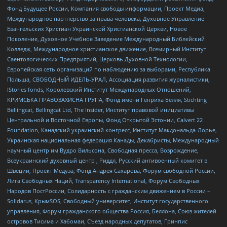
Фонд Будущее России, Компания свободы информации, Проект Медиа,
Международное партнерство за права человека, Духовное Управление
Евангельских Христиан Украинской Христианской Церкви, Новое
Поколение, Духовное Учебное Заведение Международный Библейский
Колледж, Международное христианское движение, Всемирный Институт
Саентологических Предприятий, Церковь Духовной Технологии,
Европейская сеть организаций по наблюдению за выборами, Республика
Польша, СВОБОДНЫЙ ИДЕЛЬ-УРАЛ, Ассоциация развития журналистики,
IStories fonds, Королевский Институт Международных Отношений,
КРИМСЬКА ПРАВОЗАХИСНА ГРУПА, Фонд имени Генриха Бёлля, Stichting
Bellingcat, Bellingcat Ltd, The Insider, Институт правовой инициативы
Центральной и Восточной Европы, Фонд Открытой Эстонии, Calvert 22
Foundation, Канадский украинский конгресс, Институт Макдональда-Лорье,
Украинская национальная федерация Канады, Декабристы, Международный
научный центр им Вудро Вильсона, Свободная пресса, Возрождение,
Всеукраинский духовный центр , Риддл, Русский антивоенный комитет в
Швеции, Проект Медуза, Фонд Андрея Сахарова, Форум свободной России,
Лига Свободных Наций, Transparеncy International, Форум Свободных
Народов ПостРоссии, Солидарность с гражданским движением в России –
Solidarus, КрымSOS, Свободный университет, Институт государственного
управления, Форум гражданского общества Россия, Беллона, Союз жителей
островов Тисима и Хабомаи, Съезд народных депутатов, Гринпис