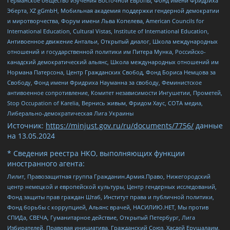
Германское общество изучения Восточной Европы, Фонд имени Фридриха
Эберта, XZ gGmbH, Мобильная академия поддержки гендерной демократии
и миротворчества, Форум имени Льва Копелева, American Councils for
International Education, Cultural Vistas, Institute of International Education,
Антивоенное движение Антальи, Открытый диалог, Школа международных
отношений и государственной политики им Питера Мунка, Российско-
канадский демократический альянс, Школа международных отношений им
Нормана Патерсона, Центр Гражданских Свобод, Фонд Бориса Немцова за
Свободу, Фонд имени Фридриха Науманна за свободу, Феминистское
антивоенное сопротивление, Комитет независимости Ингушетии, Прометей,
Stop Occupation of Karelia, Вернись живым, Фридом Хаус, СОТА медиа,
Либерально-демократическая Лига Украины
Источник:
https://minjust.gov.ru/ru/documents/7756/
данные
на
13.05.2024
* Сведения реестра НКО, выполняющих функции
иностранного агента:
Лилит, Правозащитная группа Гражданин.Армия.Право, Нижегородский
центр немецкой и европейской культуры, Центр гендерных исследований,
Фонд защиты прав граждан Штаб, Институт права и публичной политики,
Фонд борьбы с коррупцией, Альянс врачей, НАСИЛИЮ.НЕТ, Мы против
СПИДа, СВЕЧА, Гуманитарное действие, Открытый Петербург, Лига
Избирателей, Правовая инициатива, Гражданский Союз, Хасдей Ерушалаим,