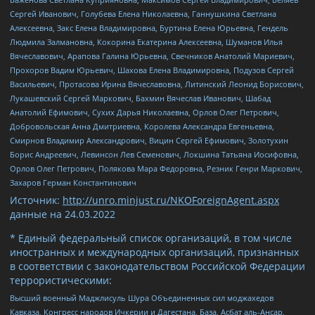
Сергей Иванович, Голубева Елена Николаевна, Ганнушкина Светлана
Алексеевна, Закс Елена Владимировна, Буртина Елена Юрьевна, Гендель
Людмила Залмановна, Кокорина Екатерина Алексеевна, Шуманов Илья
Вячеславович, Арапова Галина Юрьевна, Свечников Анатолий Мариевич,
Прохоров Вадим Юрьевич, Шахова Елена Владимировна, Подузов Сергей
Васильевич, Протасова Ирина Вячеславовна, Литинский Леонид Борисович,
Лукашевский Сергей Маркович, Бахмин Вячеслав Иванович, Шабад
Анатолий Ефимович, Сухих Дарья Николаевна, Орлов Олег Петрович,
Добровольская Анна Дмитриевна, Королева Александра Евгеньевна,
Смирнов Владимир Александрович, Вицин Сергей Ефимович, Золотухин
Борис Андреевич, Левинсон Лев Семенович, Локшина Татьяна Иосифовна,
Орлов Олег Петрович, Полякова Мара Федоровна, Резник Генри Маркович,
Захаров Герман Константинович
Источник:
http://unro.minjust.ru/NKOForeignAgent.aspx
данные на
24.03.2022
* Единый федеральный список организаций, в том числе
иностранных и международных организаций, признанных
в соответствии с законодательством Российской Федерации
террористическими:
Высший военный Маджлисуль Шура Объединенных сил моджахедов
Кавказа, Конгресс народов Ичкерии и Дагестана, База, Асбат аль-Ансар,