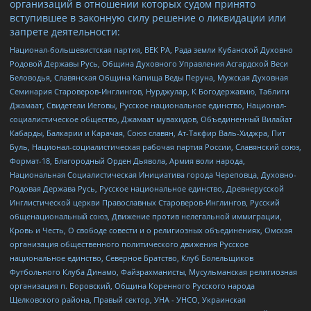
организаций в отношении которых судом принято
вступившее в законную силу решение о ликвидации или
запрете деятельности:
Национал-большевистская партия, ВЕК РА, Рада земли Кубанской Духовно
Родовой Державы Русь, Община Духовного Управления Асгардской Веси
Беловодья, Славянская Община Капища Веды Перуна, Мужская Духовная
Семинария Староверов-Инглингов, Нурджулар, К Богодержавию, Таблиги
Джамаат, Свидетели Иеговы, Русское национальное единство, Национал-
социалистическое общество, Джамаат мувахидов, Объединенный Вилайат
Кабарды, Балкарии и Карачая, Союз славян, Ат-Такфир Валь-Хиджра, Пит
Буль, Национал-социалистическая рабочая партия России, Славянский союз,
Формат-18, Благородный Орден Дьявола, Армия воли народа,
Национальная Социалистическая Инициатива города Череповца, Духовно-
Родовая Держава Русь, Русское национальное единство, Древнерусской
Инглистической церкви Православных Староверов-Инглингов, Русский
общенациональный союз, Движение против нелегальной иммиграции,
Кровь и Честь, О свободе совести и о религиозных объединениях, Омская
организация общественного политического движения Русское
национальное единство, Северное Братство, Клуб Болельщиков
Футбольного Клуба Динамо, Файзрахманисты, Мусульманская религиозная
организация п. Боровский, Община Коренного Русского народа
Щелковского района, Правый сектор, УНА - УНСО, Украинская