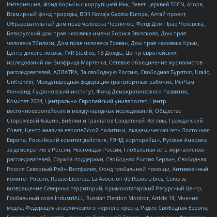
Интернешнл, Фонд борьбы с коррупцией Инк, Завет церквей TCCN, Агора,
Всемирный фонд природы, BDR Novaja Gazeta-Europe, Алтай проект,
Образовательный дом прав человека Чернигов, Фонд Дом Прав Человека,
Белорусский дом прав человека имени Бориса Звозскова, Дом прав
человека Тбилиси, Дом прав человека Ереван, Дом прав человека Крым,
Центр дикого лосося, TVR Studios, ТВ Дождь, Центр европейских
исследований им Вилфрида Мартенса, Сетевое объединение журналистов
расследователей, АЛЛАТРА, За свободную Россию, Свободная Бурятия, Uralic,
UnKremlin, Международная федерация транспортных рабочих, ИстЧам
Финланд, Гудзоновский институт, Фонд Демократического Развития,
Комитет-2024, Центрально-Европейский университет, Центр
восточноевропейских и международных исследований, Общество
Сторожевой башни, Библии и трактатов Свидетелей Иеговы, Гражданский
Совет, Центр анализа европейской политики, Академическая сеть Восточная
Европа, Российский комитет действия, РЭНД корпорейшн, Русская Америка
за демократию в России, Настоящая Россия, Глобальная сеть журналистов-
расследователей, Служба поддержки, Свободная Россия Берлин, Свободная
Россия Северный Рейн-Вестфалия, Фонд глобальной помощи, Антивоенный
комитет России, Russie-Libertes, La Asocicion de Rusos Libres, Союз за
возвращение Северных территорий, Крымскотатарский Ресурсный Центр,
Глобальный союз IndustriALL, Russian Election Monitor, Article 19, Мнение
медиа, Федерация анархического черного креста, Радио Свободная Европа,