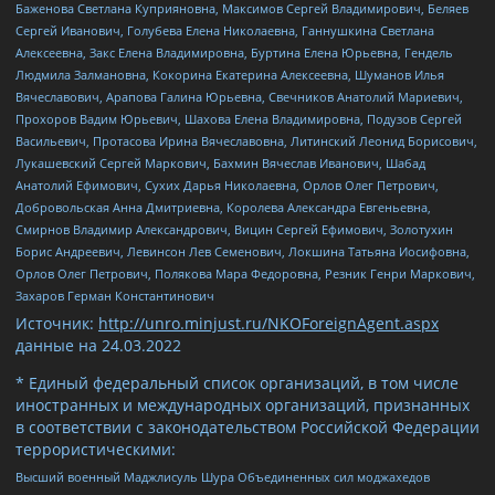
Баженова Светлана Куприяновна, Максимов Сергей Владимирович, Беляев
Сергей Иванович, Голубева Елена Николаевна, Ганнушкина Светлана
Алексеевна, Закс Елена Владимировна, Буртина Елена Юрьевна, Гендель
Людмила Залмановна, Кокорина Екатерина Алексеевна, Шуманов Илья
Вячеславович, Арапова Галина Юрьевна, Свечников Анатолий Мариевич,
Прохоров Вадим Юрьевич, Шахова Елена Владимировна, Подузов Сергей
Васильевич, Протасова Ирина Вячеславовна, Литинский Леонид Борисович,
Лукашевский Сергей Маркович, Бахмин Вячеслав Иванович, Шабад
Анатолий Ефимович, Сухих Дарья Николаевна, Орлов Олег Петрович,
Добровольская Анна Дмитриевна, Королева Александра Евгеньевна,
Смирнов Владимир Александрович, Вицин Сергей Ефимович, Золотухин
Борис Андреевич, Левинсон Лев Семенович, Локшина Татьяна Иосифовна,
Орлов Олег Петрович, Полякова Мара Федоровна, Резник Генри Маркович,
Захаров Герман Константинович
Источник:
http://unro.minjust.ru/NKOForeignAgent.aspx
данные на
24.03.2022
* Единый федеральный список организаций, в том числе
иностранных и международных организаций, признанных
в соответствии с законодательством Российской Федерации
террористическими:
Высший военный Маджлисуль Шура Объединенных сил моджахедов