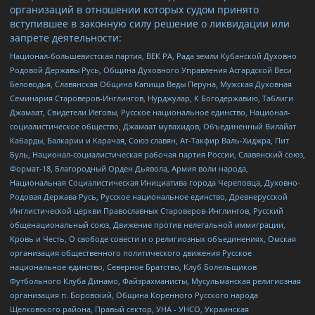
организаций в отношении которых судом принято
вступившее в законную силу решение о ликвидации или
запрете деятельности:
Национал-большевистская партия, ВЕК РА, Рада земли Кубанской Духовно
Родовой Державы Русь, Община Духовного Управления Асгардской Веси
Беловодья, Славянская Община Капища Веды Перуна, Мужская Духовная
Семинария Староверов-Инглингов, Нурджулар, К Богодержавию, Таблиги
Джамаат, Свидетели Иеговы, Русское национальное единство, Национал-
социалистическое общество, Джамаат мувахидов, Объединенный Вилайат
Кабарды, Балкарии и Карачая, Союз славян, Ат-Такфир Валь-Хиджра, Пит
Буль, Национал-социалистическая рабочая партия России, Славянский союз,
Формат-18, Благородный Орден Дьявола, Армия воли народа,
Национальная Социалистическая Инициатива города Череповца, Духовно-
Родовая Держава Русь, Русское национальное единство, Древнерусской
Инглистической церкви Православных Староверов-Инглингов, Русский
общенациональный союз, Движение против нелегальной иммиграции,
Кровь и Честь, О свободе совести и о религиозных объединениях, Омская
организация общественного политического движения Русское
национальное единство, Северное Братство, Клуб Болельщиков
Футбольного Клуба Динамо, Файзрахманисты, Мусульманская религиозная
организация п. Боровский, Община Коренного Русского народа
Щелковского района, Правый сектор, УНА - УНСО, Украинская