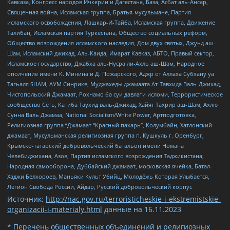
Кавказа, Конгресс народов Ичкерии и Дагестана, База, Асбат аль-Ансар,
Священная война, Исламская группа, Братья-мусульмане, Партия
исламского освобождения, Лашкар-И-Тайба, Исламская группа, Движение
Талибан, Исламская партия Туркестана, Общество социальных реформ,
Общество возрождения исламского наследия, Дом двух святых, Джунд аш-
Шам, Исламский джихад, Аль-Каида, Имарат Кавказ, АБТО, Правый сектор,
Исламское государство, Джабха аль-Нусра ли-Ахль аш-Шам, Народное
ополчение имени К. Минина и Д. Пожарского, Аджр от Аллаха Субхану уа
Тагьаля SHAM, АУМ Синрике, Муджахеды джамаата Ат-Тавхида Валь-Джихад,
Чистопольский Джамаат, Рохнамо ба суи давлати исломи, Террористическое
сообщество Сеть, Катиба Таухид валь-Джихад, Хайят Тахрир аш-Шам, Ахлю
Сунна Валь Джамаа, National Socialism/White Power, Артподготовка,
Религиозная группа “Джамаат “Красный пахарь”, Колумбайн, Хатлонский
джамаат, Мусульманская религиозная группа п. Кушкуль г. Оренбург,
Крымско-татарский добровольческий батальон имени Номана
Челебиджихана, Азов, Партия исламского возрождения Таджикистана,
Народная самооборона, Дуббайский джамаат, московская ячейка, Батал-
Хаджи Белхороев, Маньяки Культ Убийц, Молодёжь Которая Улыбается,
Легион Свобода России, Айдар, Русский добровольческий корпус
Источник:
http://nac.gov.ru/terroristicheskie-i-ekstremistskie-
organizacii-i-materialy.html
данные на
16.11.2023
* Перечень общественных объединений и религиозных