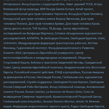
Интернешнл, Фонд борьбы с коррупцией Инк, Завет церквей TCCN, Агора,
Всемирный фонд природы, BDR Novaja Gazeta-Europe, Алтай проект,
Образовательный дом прав человека Чернигов, Фонд Дом Прав Человека,
Белорусский дом прав человека имени Бориса Звозскова, Дом прав
человека Тбилиси, Дом прав человека Ереван, Дом прав человека Крым,
Центр дикого лосося, TVR Studios, ТВ Дождь, Центр европейских
исследований им Вилфрида Мартенса, Сетевое объединение журналистов
расследователей, АЛЛАТРА, За свободную Россию, Свободная Бурятия, Uralic,
UnKremlin, Международная федерация транспортных рабочих, ИстЧам
Финланд, Гудзоновский институт, Фонд Демократического Развития,
Комитет-2024, Центрально-Европейский университет, Центр
восточноевропейских и международных исследований, Общество
Сторожевой башни, Библии и трактатов Свидетелей Иеговы, Гражданский
Совет, Центр анализа европейской политики, Академическая сеть Восточная
Европа, Российский комитет действия, РЭНД корпорейшн, Русская Америка
за демократию в России, Настоящая Россия, Глобальная сеть журналистов-
расследователей, Служба поддержки, Свободная Россия Берлин, Свободная
Россия Северный Рейн-Вестфалия, Фонд глобальной помощи, Антивоенный
комитет России, Russie-Libertes, La Asocicion de Rusos Libres, Союз за
возвращение Северных территорий, Крымскотатарский Ресурсный Центр,
Глобальный союз IndustriALL, Russian Election Monitor, Article 19, Мнение
медиа, Федерация анархического черного креста, Радио Свободная Европа,