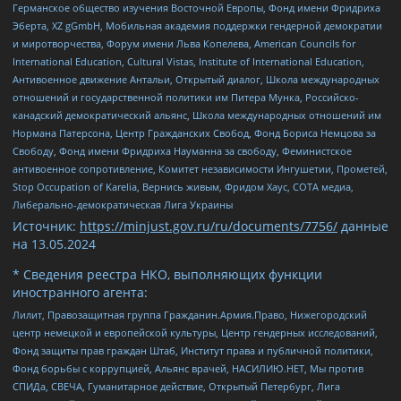
Германское общество изучения Восточной Европы, Фонд имени Фридриха
Эберта, XZ gGmbH, Мобильная академия поддержки гендерной демократии
и миротворчества, Форум имени Льва Копелева, American Councils for
International Education, Cultural Vistas, Institute of International Education,
Антивоенное движение Антальи, Открытый диалог, Школа международных
отношений и государственной политики им Питера Мунка, Российско-
канадский демократический альянс, Школа международных отношений им
Нормана Патерсона, Центр Гражданских Свобод, Фонд Бориса Немцова за
Свободу, Фонд имени Фридриха Науманна за свободу, Феминистское
антивоенное сопротивление, Комитет независимости Ингушетии, Прометей,
Stop Occupation of Karelia, Вернись живым, Фридом Хаус, СОТА медиа,
Либерально-демократическая Лига Украины
Источник:
https://minjust.gov.ru/ru/documents/7756/
данные
на
13.05.2024
* Сведения реестра НКО, выполняющих функции
иностранного агента:
Лилит, Правозащитная группа Гражданин.Армия.Право, Нижегородский
центр немецкой и европейской культуры, Центр гендерных исследований,
Фонд защиты прав граждан Штаб, Институт права и публичной политики,
Фонд борьбы с коррупцией, Альянс врачей, НАСИЛИЮ.НЕТ, Мы против
СПИДа, СВЕЧА, Гуманитарное действие, Открытый Петербург, Лига