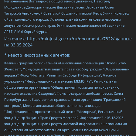
Региональное Всетатарское общественное движение, Невоград,
Молодежное Демократическое Движение Весна, Верховный Совет
Татарской Автономной Советской Социалистической Республики, Конгресс
ойрат-калмыцкого народа, Исполнительный комитет совета народных
депутатов Красноярского края, Этническое национальное объединение,
ЛГБТ, Я.МЫ Сергей Фургал
Источник:
https://minjust.gov.ru/ru/documents/7822/
данные
на
03.05.2024
* Реестр иностранных агентов:
Калининградская региональная общественная организация "Экозащита!-Женсовет", Фонд содействия защите прав и свобод граждан "Общественный вердикт", Фонд "Институт Развития Свободы Информации", Частное учреждение "Информационное агентство МЕМО. РУ", Региональная общественная организация "Общественная комиссия по сохранению наследия академика Сахарова", Фонд поддержки свободы прессы, Санкт-Петербургская общественная правозащитная организация "Гражданский контроль", Межрегиональная общественная организация "Информационно-просветительский центр "Мемориал", Региональный Фонд "Центр Защиты Прав Средств Массовой Информации", с 05.12.2023 Фонд "Центр Защиты Прав Средств массовой информации", Региональная общественная благотворительная организация помощи беженцам и мигрантам "Гражданское содействие", Негосударственное образовательное учреждение дополнительного профессионального образования (повышение квалификации) специалистов "АКАДЕМИЯ ПО ПРАВАМ ЧЕЛОВЕКА", Свердловская региональная общественная организация "Сутяжник", Автономная некоммерческая организация "Центр независимых социологических исследований", Союз общественных объединений "Российский исследовательский центр по правам человека", Региональное общественное учреждение научно-информационный центр "МЕМОРИАЛ", Некоммерческая организация "Фонд защиты гласности", Автономная некоммерческая организация "Институт прав человека", Городская общественная организация "Екатеринбургское общество "МЕМОРИАЛ", Городская общественная организация "Рязанское историко-просветительское и правозащитное общество "Мемориал" (Рязанский Мемориал), Челябинский региональный орган общественной самодеятельности – женское общественное объединение "Женщины Евразии", Челябинский региональный орган общественной самодеятельности "Уральская правозащитная группа", Фонд содействия защите здоровья и социальной справедливости имени Андрея Рылькова, Автономная Некоммерческая Организация "Аналитический Центр Юрия Левады", Автономная некоммерческая организация социальной поддержки населения "Проект Апрель", Региональная общественная организация помощи женщинам и детям, находящимся в кризисной ситуации "Информационно-методический центр "Анна", Фонд содействия развитию массовых коммуникаций и правовому просвещению "Так-так-Так", Фонд содействия устойчивому развитию "Серебряная тайга", Свердловский региональный общественный фонд социальных проектов "Новое время", "Idel.Реалии", Кавказ.Реалии, Крым.Реалии, Телеканал Настоящее Время, Татаро-башкирская служба Радио Свобода (Azatliq Radiosi), Радио Свободная Европа/Радио Свобода (PCE/PC), "Сибирь.Реалии", "Фактограф", Благотворительный фонд помощи осужденным и их семьям, Автономная некоммерческая организация "Институт глобализации и социальных движений", Фонд "В защиту прав заключенных", Частное учреждение "Центр поддержки и содействия развитию средств массовой информации", Пензенский региональный общественный благотворительный фонд "Гражданский союз", "Север.Реалии", Некоммерческая организация Фонд "Правовая инициатива", Общество с ограниченной ответственностью "Радио Свободная Европа/Радио Свобода", Чешское информационное агентство "MEDIUM-ORIENT", Красноярская региональная общественная организация "Мы против СПИДа", Камалягин Денис Николаевич, Маркелов Сергей Евгеньевич, Пономарев Лев Александрович, Савицкая Людмила Алексеевна, Автономная некоммерческая организация "Центр по работе с проблемой насилия "НАСИЛИЮ.НЕТ", Межрегиональный профессиональный союз работников здравоохранения "Альянс врачей", Юридическое лицо, зарегистрированное в Латвийской Республике, SIA "Medusa Project" (регистрационный номер 40103797863, дата регистрации 10.06.2014), Некоммерческая организация "Фонд по борьбе с коррупцией", Автономная некоммерческая организация "Институт права и публичной политики", Баданин Роман Сергеевич, Гликин Максим Александрович, Железнова Мария Михайловна, Лукьянова Юлия Сергеевна, Маетная Елизавета Витальевна, Маняхин Петр Борисович, Чуракова Ольга Владимировна, Ярош Юлия Петровна, Юридическое лицо "The Insider SIA", зарегистрированное в Риге, Латвийская Республика (дата регистрации 26.06.2015), являющееся администратором доменного имени интернет-издания "The Insider SIA", https://theins.ru, Постернак Алексей Евгеньевич, Рубин Михаил Аркадьевич, Анин Роман Александрович, Юридическое лицо Istories fonds, зарегистрированное в Латвийской Республике (регистрационный номер 50008295751, дата регистрации 24.02.2020), Великовский Дмитрий Александрович, Долинина Ирина Николаевна, Мароховская Алеся Алексеевна, Шлейнов Роман Юрьевич, Шмагун Олеся Валентиновна, Общество с ограниченной ответственностью "Альтаир 2021", Общество с ограниченной ответственностью "Вега 2021", Общество с ограниченной ответственностью "Главный редактор 2021", Общество с ограниченной ответственностью "Ромашки монолит", Важенков Артем Валерьевич, Ивановская областная общественная организация "Центр гендерных исследований", Гурман Юрий Альбертович, Медиапроект "ОВД-Инфо", Егоров Владимир Владимирович, Жилинский Владимир Александрович, Общество с ограниченной ответственностью "ЗП", Иванова София Юрьевна, Карезина Инна Павловна, Кильтау Екатерина Викторовна, Петров Алексей Викторович, Пискунов Сергей Евгеньевич, Смирнов Сергей Сергеевич, Тихонов Михаил Сергеевич, Общество с ограниченной ответственностью "ЖУРНАЛИСТ-ИНОСТРАННЫЙ АГЕНТ", Арапова Галина Юрьевна, Вольтская Татьяна Анатольевна, Американская компания "Mason G.E.S. Anonymous Foundation" (США), являющаяся владельцем интернет-издания https://mnews.world/, Компания "Stichting Bellingcat", зарегистрированная в Нидерландах (дата регистрации 11.07.2018), Захаров Андрей Вячеславович, Клепиковская Екатерина Дмитриевна, Общество с ограниченной ответственностью "МЕМО", Перл Роман Александрович, Симонов Евгений Алексеевич, Соловьева Елена Анатольевна, Сотников Даниил Владимирович, Сурначева Елизавета Дмитриевна, Автономная некоммерческая организация по защите прав человека и информированию населения "Якутия – Наше Мнение", Общество с ограниченной ответственностью "Москоу диджитал медиа", с 26.01.2023 Общество с ограниченной ответственностью "Чайка Белые сады", Ветошкина Валерия Валерьевна, Заговора Максим Александрович, Межрегиональное общественное движение "Российская ЛГБТ - сеть", Оленичев Максим Владимирович, Павлов Иван Юрьевич, Скворцова Елена Сергеевна, Общество с ограниченной ответственностью "Как бы инагент", Кочетков Игорь Викторович, Общество с ограниченной ответственностью "Честные выборы", Еланчик Олег Александрович, Общество с ограниченной ответственностью "Нобелевский призыв", Гималова Регина Эмилевна, Григорьев Андрей Валерьевич, Григорьева Алина Александровна, Ассоциация по содействию защите прав призывников, альтернативнослужащих и военнослужащих "Правозащитная группа "Гражданин.Армия.Право", Хисамова Регина Фаритовна, Автономная некоммерческая организация по реализации социально-правовых программ "Лилит", Дальневосточное общественное движение "Маяк", Санкт-Петербургская ЛГБТ-инициативная группа "Выход", Инициативная группа ЛГБТ+ "Реверс", Алексеев Андрей Викторович, Бекбулатова Таисия Львовна, Беляев Иван Михайлович, Владыкина Елена Сергеевна, Гельман Марат Александрович, Никульшина Вероника Юрьевна, Толоконникова Надежда Андреевна, Шендерович Виктор Анатольевич, Общество с ограниченной ответственностью "Данное сообщение", Общество с ограниченной ответственностью Издательский дом "Новая глава", Айнбиндер Александра Александровна, Московский комьюнити-центр для ЛГБТ+инициатив, Благотворительный фонд развития филантропии, Deutsche Welle (Германия, Kurt-Schumacher-Strasse 3, 53113 Bonn), Борзунова Мария Михайловна, Воробьев Виктор Викторович, Голубева Анна Львовна, Константинова Алла Михайловна, Малкова Ирина Владимировна, Мурадов Мурад Абдулгалимович, Осетинская Елизавета Николаевна, Понасенков Евгений Николаевич, Ганапольский Матвей Юрьевич, Киселев Евгений Алексеевич, Борухович Ирина Григорьевна, Дремин Иван Тимофеевич, Дубровский Дмитрий Викторович, Красноярская региональная общественная организация поддержки и развития альтернативных образовательных технологий и межкультурных коммуникаций "ИНТЕРРА", Маяковская Екатерина Алексеевна, Фейгин Марк Захарович, Филимонов Андрей Викторович, Дзугкоева Регина Николаевна, Доброхотов Роман Александрович, Дудь Юрий Александрович, Елкин Сергей Владимирович, Кругликов Кирилл Игоревич, Сабунаева Мария Леонидовна, Семенов Алексей Владимирович, Шаинян Карен Багратович, Шульман Екатерина Михайловна, Асафьев Артур Валерьевич, Вахштайн Виктор Семенович, Венедиктов Алексей Алексеевич, Лушникова Екатерина Евгеньевна, Волков Леонид Михайлович, Невзоров Александр Глебович, Пархоменко Сергей Борисович, Сироткин Ярослав Николаевич, Кара-Мурза Владимир Владимирович, Баранова Наталья Владимировна, Гозман Леонид Яковлевич, Кагарлицкий Борис Юльевич, Климарев Михаил Валерьевич, Милов Владимир Станиславович, Автономная некоммерческая организация Краснодарский центр современного искусства "Типография", Моргенштерн Алишер Тагирович, Соболь Любовь Эдуардовна, Общество с ограниченной ответственностью "ЛИЗА НОРМ", Каспаров Гарри Кимович, Ходорковский Михаил Борисович, Общество с ограниченной ответственностью "Апрельские тезисы", Данилович Ирина Брониславовна, Кашин Олег Владимирович, Петров Николай Владимирович, Пивоваров Алексей Владимирович, Соколов Михаил Владимирович, Цветкова Юлия Владимировна, Чичваркин Евгений Александрович, Комитет против пыток/Команда против пыток, Общество с ограниченной ответственностью "Первый научный", Общество с ограниченной ответственностью "Вертолет и ко", Белоцерковская Вероника Борисовна, Кац Максим Евгеньевич, Лазарева Татьяна Юрьевна, Шаведдинов Руслан Табризович, Яшин Илья Валерьевич, Общество с ограниченной ответственностью "Иноагент ААВ", Алешковский Дмитрий Петрович, Альбац Евгения Марковна, Быков Дмитрий Львович, Галямина Юлия Евгеньевна, Лойко Сергей Леонидович, Мартынов Кирилл Константинович, Медведев Сергей Александрович, Крашенинников Федор Геннадиевич, Гордеева Катерина Вл