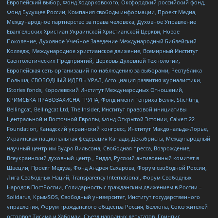
Европейский выбор, Фонд Ходорковского, Оксфордский российский фонд,
Фонд Будущее России, Компания свободы информации, Проект Медиа,
Международное партнерство за права человека, Духовное Управление
Евангельских Христиан Украинской Христианской Церкви, Новое
Поколение, Духовное Учебное Заведение Международный Библейский
Колледж, Международное христианское движение, Всемирный Институт
Саентологических Предприятий, Церковь Духовной Технологии,
Европейская сеть организаций по наблюдению за выборами, Республика
Польша, СВОБОДНЫЙ ИДЕЛЬ-УРАЛ, Ассоциация развития журналистики,
IStories fonds, Королевский Институт Международных Отношений,
КРИМСЬКА ПРАВОЗАХИСНА ГРУПА, Фонд имени Генриха Бёлля, Stichting
Bellingcat, Bellingcat Ltd, The Insider, Институт правовой инициативы
Центральной и Восточной Европы, Фонд Открытой Эстонии, Calvert 22
Foundation, Канадский украинский конгресс, Институт Макдональда-Лорье,
Украинская национальная федерация Канады, Декабристы, Международный
научный центр им Вудро Вильсона, Свободная пресса, Возрождение,
Всеукраинский духовный центр , Риддл, Русский антивоенный комитет в
Швеции, Проект Медуза, Фонд Андрея Сахарова, Форум свободной России,
Лига Свободных Наций, Transparеncy International, Форум Свободных
Народов ПостРоссии, Солидарность с гражданским движением в России –
Solidarus, КрымSOS, Свободный университет, Институт государственного
управления, Форум гражданского общества Россия, Беллона, Союз жителей
островов Тисима и Хабомаи, Съезд народных депутатов, Гринпис