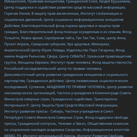
Избирателей, Правовая инициатива, Гражданский Союз, Хасдей Ерушалаим,
Центр поддержки и содействия развитию средств массовой информации,
Горячая Линия, В защиту прав заключенных, Институт глобализации и
социальных движений, Центр социально-информационных инициатив
Действие, Благотворительный фонд охраны здоровья и защиты прав
граждан, Благотворительный фонд помощи осужденным и их семьям, Фонд
Тольятти, Новое время, Серебряная тайга, Так-Так-Так, Сова, центр Анна,
Проект Апрель, Самарская губерния, Эра здоровья, Мемориал,
Аналитический Центр Юрия Левады, Издательство Парк Гагарина, Фонд
имени Андрея Рылькова, Сфера, Центр СИБАЛЬТ, Уральская правозащитная
группа, Женщины Евразии, Институт прав человека, Фонд защиты гласности,
Российский исследовательский центр по правам человека,
Дальневосточный центр развития гражданских инициатив и социального
партнерства, Гражданское действие, Центр независимых социологических
исследований, Сутяжник, АКАДЕМИЯ ПО ПРАВАМ ЧЕЛОВЕКА, Центр развития
некоммерческих организаций, Частное учреждение в Калининграде Совета
Министров северных стран, Гражданское содействие, Трансперенси
Интернешнл-Р, Центр Защиты Прав Средств Массовой Информации,
Институт развития прессы - Сибирь, Частное учреждение в Санкт-
Петербурге Совета Министров Северных Стран, Фонд поддержки свободы
прессы, Гражданский контроль, Человек и Закон, Общественная комиссия
по сохранению наследия академика Сахарова, Информационное агентство
МЕМО. РУ, Институт региональной прессы, Институт Развития Свободы