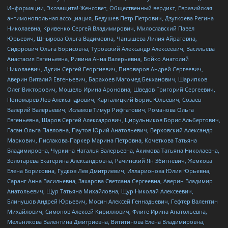
Информации, Экозащита!-Женсовет, Общественный вердикт, Евразийская
антимонопольная ассоциация, Бедушев Петр Петрович, Дзугкоева Регина
Николаевна, Кривенко Сергей Владимирович, Милославский Павел
Юрьевич, Шнырова Ольга Вадимовна, Чанышева Лилия Айратовна,
Сидорович Ольга Борисовна, Туровский Александр Алексеевич, Васильева
Анастасия Евгеньевна, Ривина Анна Валерьевна, Бойко Анатолий
Николаевич, Дугин Сергей Георгиевич, Пивоваров Андрей Сергеевич,
Аверин Виталий Евгеньевич, Барахоев Магомед Бекханович, Шарипков
Олег Викторович, Мошель Ирина Ароновна, Шведов Григорий Сергеевич,
Пономарев Лев Александрович, Каргалицкий Борис Юльевич, Созаев
Валерий Валерьевич, Исламов Тимур Рифгатович, Романова Ольга
Евгеньевна, Щаров Сергей Алексадрович, Цирульников Борис Альбертович,
Гасан Ольга Павловна, Паутов Юрий Анатольевич, Верховский Александр
Маркович, Пислакова-Паркер Марина Петровна, Кочеткова Татьяна
Владимировна, Чуркина Наталья Валерьевна, Акимова Татьяна Николаевна,
Золотарева Екатерина Александровна, Рачинский Ян Збигневич, Жемкова
Елена Борисовна, Гудков Лев Дмитриевич, Илларионова Юлия Юрьевна,
Саранг Анна Васильевна, Захарова Светлана Сергеевна, Аверин Владимир
Анатольевич, Щур Татьяна Михайловна, Щур Николай Алексеевич,
Блинушов Андрей Юрьевич, Мосин Алексей Геннадьевич, Гефтер Валентин
Михайлович, Симонов Алексей Кириллович, Флиге Ирина Анатольевна,
Мельникова Валентина Дмитриевна, Вититинова Елена Владимировна,