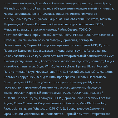
повстанческая армия, Тризуб им. Степана Бандеры, Братство, Белый Крест,
Misanthropic division, Религиозное объединение последователей инглиизма,
Народная Социальная Инициатива, TulaSkins, Этнополитическое
объединение Русские, Русское национальное объединение Атака, Мечеть
Мирмамеда, Община Коренного Русского народа г. Астрахани, ВОЛЯ,
Меджлис крымскотатарского народа, Рубеж Севера, ТОЙС, О
противодействии экстремистской деятельности, РЕВТАТПОД, Артподготовка,
Штольц, В честь иконы Божией Матери Державная, Сектор 16,
Независимость, Фирма, Молодежная правозащитная группа МПГ, Курсом
Правды и Единения, Каракольская инициативная группа, Автоград Крю,
Союз Славянских Сил Руси, Алля-Аят, Благотворительный пансионат Ак Умут,
Русская республика Русь, Арестантское уголовное единство, Башкорт, Нация
и свобода, Нация и свобода, W.H.С., Фалунь Дафа, Иртыш Ultras, Русский
Патриотический клуб-Новокузнецк/РПК, Сибирский державный союз, Фонд
борьбы с коррупцией, Фонд защиты прав граждан, Штабы Навального,
Совет граждан СССР Прикубанского округа г. Краснодара, Мужское
государство, Народное объединение русского движения, Народное
движение Адат, Народный совет граждан РСФСР СССР Архангельской
области, Проект Штурм, Граждане СССР, Держава Союз Советских Светлых
Родов, Совет Советских Социалистических Районов, Meta Platforms Inc,
Facebook, Instagram, WhatsApp, СИЧ-С14, Добровольческое Движение
Организации украинских националистов, Черный Комитет, Татарстанское