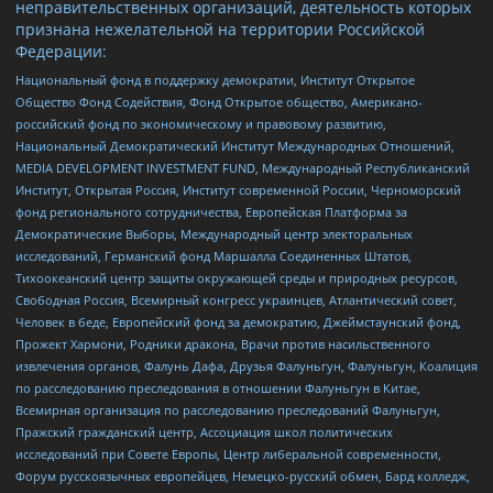
неправительственных организаций, деятельность которых
признана нежелательной на территории Российской
Федерации:
Национальный фонд в поддержку демократии, Институт Открытое
Общество Фонд Содействия, Фонд Открытое общество, Американо-
российский фонд по экономическому и правовому развитию,
Национальный Демократический Институт Международных Отношений,
MEDIA DEVELOPMENT INVESTMENT FUND, Международный Республиканский
Институт, Открытая Россия, Институт современной России, Черноморский
фонд регионального сотрудничества, Европейская Платформа за
Демократические Выборы, Международный центр электоральных
исследований, Германский фонд Маршалла Соединенных Штатов,
Тихоокеанский центр защиты окружающей среды и природных ресурсов,
Свободная Россия, Всемирный конгресс украинцев, Атлантический совет,
Человек в беде, Европейский фонд за демократию, Джеймстаунский фонд,
Прожект Хармони, Родники дракона, Врачи против насильственного
извлечения органов, Фалунь Дафа, Друзья Фалуньгун, Фалуньгун, Коалиция
по расследованию преследования в отношении Фалуньгун в Китае,
Всемирная организация по расследованию преследований Фалуньгун,
Пражский гражданский центр, Ассоциация школ политических
исследований при Совете Европы, Центр либеральной современности,
Форум русскоязычных европейцев, Немецко-русский обмен, Бард колледж,