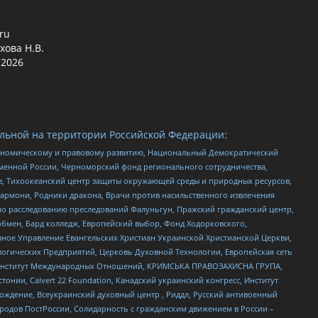
.ru
хова Н.В.
2026
льной на территории Российской Федерации:
кономическому и правовому развитию, Национальный Демократический
менной России, Черноморский фонд регионального сотрудничества,
, Тихоокеанский центр защиты окружающей среды и природных ресурсов,
 Хармони, Родники дракона, Врачи против насильственного извлечения
по расследованию преследований Фалуньгун, Пражский гражданский центр,
бмен, Бард колледж, Европейский выбор, Фонд Ходорковского,
ное Управление Евангельских Христиан Украинской Христианской Церкви,
огических Предприятий, Церковь Духовной Технологии, Европейская сеть
ий Институт Международных Отношений, КРИМСЬКА ПРАВОЗАХИСНА ГРУПА,
стонии, Calvert 22 Foundation, Канадский украинский конгресс, Институт
ждение, Всеукраинский духовный центр , Риддл, Русский антивоенный
ародов ПостРоссии, Солидарность с гражданским движением в России –