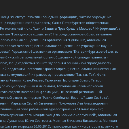
евосточное общественное движение "Маяк", Санкт-Петербургская ЛГБТ-инициативная группа "Выход", Инициативная группа ЛГБТ+ "Реверс", Алексеев Андрей Викторович, Бекбулатова Таисия Львовна, Беляев Иван Михайлович, Владыкина Елена Сергеевна, Гельман Марат Александрович, Никульшина Вероника Юрьевна, Толоконникова Надежда Андреевна, Шендерович Виктор Анатольевич, Общество с ограниченной ответственностью "Данное сообщение", Общество с ограниченной ответственностью Издательский дом "Новая глава", Айнбиндер Александра Александровна, Московский комьюнити-центр для ЛГБТ+инициатив, Благотворительный фонд развития филантропии, Deutsche Welle (Германия, Kurt-Schumacher-Strasse 3, 53113 Bonn), Борзунова Мария Михайловна, Воробьев Виктор Викторович, Голубева Анна Львовна, Константинова Алла Михайловна, Малкова Ирина Владимировна, Мурадов Мурад Абдулгалимович, Осетинская Елизавета Николаевна, Понасенков Евгений Николаевич, Ганапольский Матвей Юрьевич, Киселев Евгений Алексеевич, Борухович Ирина Григорьевна, Дремин Иван Тимофеевич, Дубровский Дмитрий Викторович, Красноярская региональная общественная организация поддержки и развития альтернативных образовательных технологий и межкультурных коммуникаций "ИНТЕРРА", Маяковская Екатерина Алексеевна, Фейгин Марк Захарович, Филимонов Андрей Викторович, Дзугкоева Регина Николаевна, Доброхотов Роман Александрович, Дудь Юрий Александрович, Елкин Сергей Владимирович, Кругликов Кирилл Игоревич, Сабунаева Мария Леонидовна, Семенов Алексей Владимирович, Шаинян Карен Багратович, Шульман Екатерина Михайловна, Асафьев Артур Валерьевич, Вахштайн Виктор Семенович, Венедиктов Алексей Алексеевич, Лушникова Екатерина Евгеньевна, Волков Леонид Михайлович, Невзоров Александр Глебович, Пархоменко Сергей Борисович, Сироткин Ярослав Николаевич, Кара-Мурза Владимир Владимирович, Баранова Наталья Владимировна, Гозман Леонид Яковлевич, Кагарлицкий Борис Юльевич, Климарев Михаил Валерьевич, Милов Владимир Станиславович, Автономная некоммерческая организация Краснодарский центр современного искусства "Типография", Моргенштерн Алишер Тагирович, Соболь Любовь Эдуардовна, Общество с ограниченной ответственностью "ЛИЗА НОРМ", Каспаров Гарри Кимович, Ходорковский Михаил Борисович, Общество с ограниченной ответственностью "Апрельские тезисы", Данилович Ирина Брониславовна, Кашин Олег Владимирович, Петров Николай Владимирович, Пивоваров Алексей Владимирович, Соколов Михаил Владимирович, Цветкова Юлия Владимировна, Чичваркин Евгений Александрович, Комитет против пыток/Команда против пыток, Общество с ограниченной ответственностью "Первый научный", Общество с ограниченной ответственностью "Вертолет и ко", Белоцерковская Вероника Борисовна, Кац Максим Евгеньевич, Лазарева Татьяна Юрьевна, Шаведдинов Руслан Табризович, Яшин Илья Валерьевич, Общество с ограниченной ответственностью "Иноагент ААВ", Алешковский Дмитрий Петрович, Альбац Евгения Марковна, Быков Дмитрий Львович, Галямина Юлия Евгеньевна, Лойко Сергей Леонидович, Мартынов Кирилл Константинович, Медведев Сергей Александрович, Крашенинников Федор Геннадиевич, Гордеева Катерина Вл