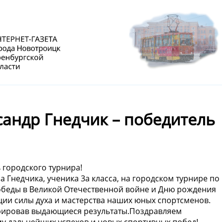
сандр Гнедчик – победитель
 городского турнира!
 Гнедчика, ученика 3а класса, на городском турнире по
беды в Великой Отечественной войне и Дню рождения
ции силы духа и мастерства наших юных спортсменов.
трировав выдающиеся результаты.Поздравляем
у дальнейших успехов и новых спортивных побед!