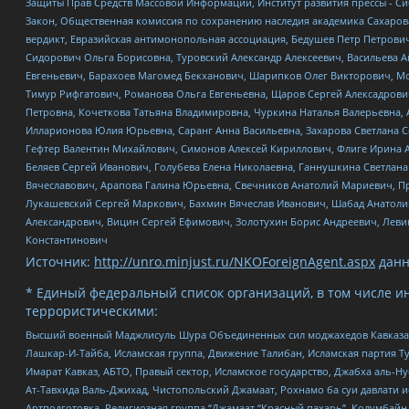
Защиты Прав Средств Массовой Информации, Институт развития прессы - Си
Закон, Общественная комиссия по сохранению наследия академика Сахаров
вердикт, Евразийская антимонопольная ассоциация, Бедушев Петр Петрови
Сидорович Ольга Борисовна, Туровский Александр Алексеевич, Васильева А
Евгеньевич, Барахоев Магомед Бекханович, Шарипков Олег Викторович, М
Тимур Рифгатович, Романова Ольга Евгеньевна, Щаров Сергей Алексадрови
Петровна, Кочеткова Татьяна Владимировна, Чуркина Наталья Валерьевна, 
Илларионова Юлия Юрьевна, Саранг Анна Васильевна, Захарова Светлана 
Гефтер Валентин Михайлович, Симонов Алексей Кириллович, Флиге Ирина 
Беляев Сергей Иванович, Голубева Елена Николаевна, Ганнушкина Светлана
Вячеславович, Арапова Галина Юрьевна, Свечников Анатолий Мариевич, П
Лукашевский Сергей Маркович, Бахмин Вячеслав Иванович, Шабад Анатоли
Александрович, Вицин Сергей Ефимович, Золотухин Борис Андреевич, Леви
Константинович
Источник:
http://unro.minjust.ru/NKOForeignAgent.aspx
данн
* Единый федеральный список организаций, в том числе и
террористическими:
Высший военный Маджлисуль Шура Объединенных сил моджахедов Кавказа, Ко
Лашкар-И-Тайба, Исламская группа, Движение Талибан, Исламская партия Т
Имарат Кавказ, АБТО, Правый сектор, Исламское государство, Джабха аль-
Ат-Тавхида Валь-Джихад, Чистопольский Джамаат, Рохнамо ба суи давлати и
Артподготовка, Религиозная группа “Джамаат “Красный пахарь”, Колумбайн