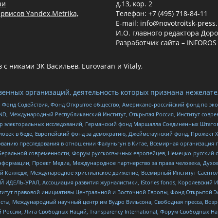
зи
д.13, кор. 2
рвисов Yandex.Metrika,
Телефон: +7 (495) 718-84-11
E-mail: info@novotroitsk-press
И.О. главного редактора Доро
Разработчик сайта –
INFOROS
 никами ЗК Васильев, Eurovaran и Vitaly,
енных организаций, деятельность которых признана нежелате
 Фонд Содействия, Фонд Открытое общество, Американо-российский фонд по э
 Международный Республиканский Институт, Открытая Россия, Институт совре
р электоральных исследований, Германский фонд Маршалла Соединенных Штатов
еловек в беде, Европейский фонд за демократию, Джеймстаунский фонд, Прожект
дованию преследования в отношении Фалуньгун в Китае, Всемирная организация 
беральной современности, Форум русскоязычных европейцев, Немецко-русский о
формации, Проект Медиа, Международное партнерство за права человека, Духов
 Колледж, Международное христианское движение, Всемирный Институт Саентол
 ИДЕЛЬ-УРАЛ, Ассоциация развития журналистики, IStories fonds, Королевск
r, Институт правовой инициативы Центральной и Восточной Европы, Фонд Открытой Э
ты, Международный научный центр им Вудро Вильсона, Свободная пресса, Возро
России, Лига Свободных Наций, Transparеncy International, Форум Свободных Н