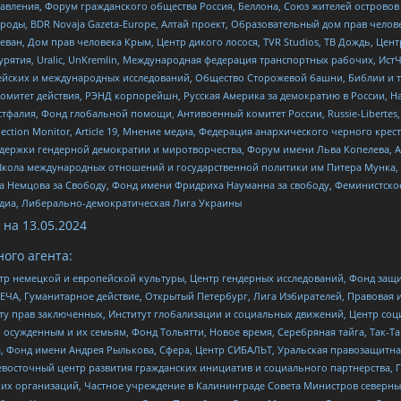
правления, Форум гражданского общества Россия, Беллона, Союз жителей острово
роды, BDR Novaja Gazeta-Europe, Алтай проект, Образовательный дом прав челов
еван, Дом прав человека Крым, Центр дикого лосося, TVR Studios, ТВ Дождь, Це
урятия, Uralic, UnKremlin, Международная федерация транспортных рабочих, Ист
ейских и международных исследований, Общество Сторожевой башни, Библии и тр
омитет действия, РЭНД корпорейшн, Русская Америка за демократию в России, Н
фалия, Фонд глобальной помощи, Антивоенный комитет России, Russie-Libertes, L
lection Monitor, Article 19, Мнение медиа, Федерация анархического черного кр
и гендерной демократии и миротворчества, Форум имени Льва Копелева, American C
г, Школа международных отношений и государственной политики им Питера Мунка
 Немцова за Свободу, Фонд имени Фридриха Науманна за свободу, Феминистско
медиа, Либерально-демократическая Лига Украины
 на
13.05.2024
ого агента:
р немецкой и европейской культуры, Центр гендерных исследований, Фонд защи
ЧА, Гуманитарное действие, Открытый Петербург, Лига Избирателей, Правовая 
иту прав заключенных, Институт глобализации и социальных движений, Центр 
ужденным и их семьям, Фонд Тольятти, Новое время, Серебряная тайга, Так-Так-
, Фонд имени Андрея Рылькова, Сфера, Центр СИБАЛЬТ, Уральская правозащитна
невосточный центр развития гражданских инициатив и социального партнерства, 
 организаций, Частное учреждение в Калининграде Совета Министров северных 