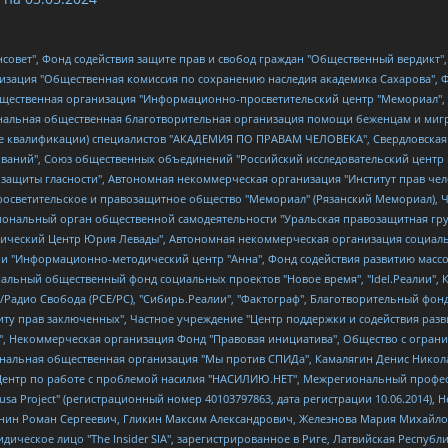
мная некоммерческая организация "Центр по работе с проблемой насилия "НАСИЛИЮ.НЕТ", Межрегиональный профессиональный союз работников здравоохранения "Альянс врачей", Юридическое лицо, зарегистрированное в Латвийской Республике, SIA "Medusa Project" (регистрационный номер 40103797863, дата регистрации 10.06.2014), Некоммерческая организация "Фонд по борьбе с коррупцией", Автономная некоммерческая организация "Институт права и публичной политики", Баданин Роман Сергеевич, Гликин Максим Александрович, Железнова Мария Михайловна, Лукьянова Юлия Сергеевна, Маетная Елизавета Витальевна, Маняхин Петр Борисович, Чуракова Ольга Владимировна, Ярош Юлия Петровна, Юридическое лицо "The Insider SIA", зарегистрированное в Риге, Латвийская Республика (дата регистрации 26.06.2015), являющееся администратором доменного имени интернет-издания "The Insider SIA", https://theins.ru, Постернак Алексей Евгеньевич, Рубин Михаил Аркадьевич, Анин Роман Александрович, Юридическое лицо Istories fonds, зарегистрированное в Латвийской Республике (регистрационный номер 50008295751, дата регистрации 24.02.2020), Великовский Дмитрий Александрович, Долинина Ирина Николаевна, Мароховская Алеся Алексеевна, Шлейнов Роман Юрьевич, Шмагун Олеся Валентиновна, Общество с ограниченной ответственностью "Альтаир 2021", Общество с ограниченной ответственностью "Вега 2021", Общество с ограниченной ответственностью "Главный редактор 2021", Общество с ограниченной ответственностью "Ромашки монолит", Важенков Артем Валерьевич, Ивановская областная общественная организация "Центр гендерных исследований", Гурман Юрий Альбертович, Медиапроект "ОВД-Инфо", Егоров Владимир Владимирович, Жилинский Владимир Александрович, Общество с ограниченной ответственностью "ЗП", Иванова София Юрьевна, Карезина Инна Павловна, Кильтау Екатерина Викторовна, Петров Алексей Викторович, Пискунов Сергей Евгеньевич, Смирнов Сергей Сергеевич, Тихонов Михаил Сергеевич, Общество с ограниченной ответственностью "ЖУРНАЛИСТ-ИНОСТРАННЫЙ АГЕНТ", Арапова Галина Юрьевна, Вольтская Татьяна Анатольевна, Американская компания "Mason G.E.S. Anonymous Foundation" (США), являющаяся владельцем интернет-издания https://mnews.world/, Компания "Stichting Bellingcat", зарегистрированная в Нидерландах (дата регистрации 11.07.2018), Захаров Андрей Вячеславович, Клепиковская Екатерина Дмитриевна, Общество с ограниченной ответственностью "МЕМО", Перл Роман Александрович, Симонов Евгений Алексеевич, Соловьева Елена Анатольевна, Сотников Даниил Владимирович, Сурначева Елизавета Дмитриевна, Автономная некоммерческая организация по защите прав человека и информированию населения "Якутия – Наше Мнение", Общество с ограниченной ответственностью "Москоу диджитал медиа", с 26.01.2023 Общество с ограниченной ответственностью "Чайка Белые сады", Ветошкина Валерия Валерьевна, Заговора Максим Александрович, Межрегиональное общественное движение "Российская ЛГБТ - сеть", Оленичев Максим Владимирович, Павлов Иван Юрьевич, Скворцова Елена Сергеевна, Общество с ограниченной ответственностью "Как бы инагент", Кочетков Игорь Викторович, Общество с ограниченной ответственностью "Честные выборы", Еланчик Олег Александрович, Общество с ограниченной ответственностью "Нобелевский призыв", Гималова Регина Эмилевна, Григорьев Андрей Валерьевич, Григорьева Алина Александровна, Ассоциация по содействию защите прав призывников, альтернативнослужащих и военнослужащих "Правозащитная группа "Гражданин.Армия.Право", Хисамова Регина Фаритовна, Автономная некоммерческая организация по реализации социально-правовых программ "Лилит", Дальн