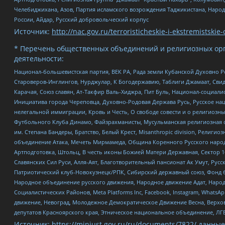
Челебиджихана, Азов, Партия исламского возрождения Таджикистана, Народ
России, Айдар, Русский добровольческий корпус
Источник:
http://nac.gov.ru/terroristicheskie-i-ekstremistskie-
* Перечень общественных объединений и религиозных орг
деятельности:
Национал-большевистская партия, ВЕК РА, Рада земли Кубанской Духовно
Староверов-Инглингов, Нурджулар, К Богодержавию, Таблиги Джамаат, Сви
Карачая, Союз славян, Ат-Такфир Валь-Хиджра, Пит Буль, Национал-социал
Инициатива города Череповца, Духовно-Родовая Держава Русь, Русское н
нелегальной иммиграции, Кровь и Честь, О свободе совести и о религиоз
Футбольного Клуба Динамо, Файзрахманисты, Мусульманская религиозная о
им. Степана Бандеры, Братство, Белый Крест, Misanthropic division, Рели
объединение Атака, Мечеть Мирмамеда, Община Коренного Русского народа
Артподготовка, Штольц, В честь иконы Божией Матери Державная, Сектор 1
Славянских Сил Руси, Алля-Аят, Благотворительный пансионат Ак Умут, Русск
Патриотический клуб-Новокузнецк/РПК, Сибирский державный союз, Фонд б
Народное объединение русского движения, Народное движение Адат, Народ
Социалистических Районов, Meta Platforms Inc, Facebook, Instagram, Wha
движение, Невоград, Молодежное Демократическое Движение Весна, Верхов
депутатов Красноярского края, Этническое национальное объединение, ЛГ
Источник:
https://minjust.gov.ru/ru/documents/7822/
данные