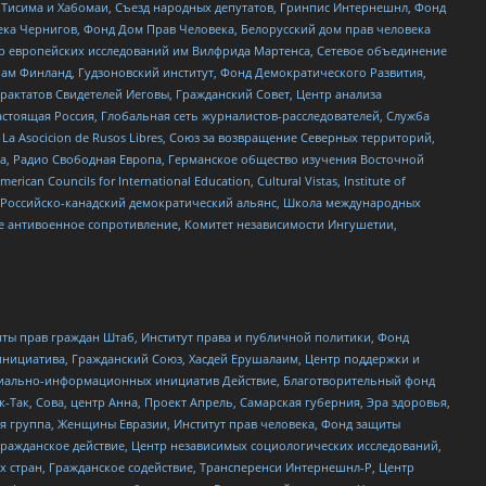
в Тисима и Хабомаи, Съезд народных депутатов, Гринпис Интернешнл, Фонд
ека Чернигов, Фонд Дом Прав Человека, Белорусский дом прав человека
нтр европейских исследований им Вилфрида Мартенса, Сетевое объединение
Чам Финланд, Гудзоновский институт, Фонд Демократического Развития,
актатов Свидетелей Иеговы, Гражданский Совет, Центр анализа
астоящая Россия, Глобальная сеть журналистов-расследователей, Служба
a Asocicion de Rusos Libres, Союз за возвращение Северных территорий,
еста, Радио Свободная Европа, Германское общество изучения Восточной
ouncils for International Education, Cultural Vistas, Institute of
, Российско-канадский демократический альянс, Школа международных
е антивоенное сопротивление, Комитет независимости Ингушетии,
ты прав граждан Штаб, Институт права и публичной политики, Фонд
инициатива, Гражданский Союз, Хасдей Ерушалаим, Центр поддержки и
социально-информационных инициатив Действие, Благотворительный фонд
Так, Сова, центр Анна, Проект Апрель, Самарская губерния, Эра здоровья,
я группа, Женщины Евразии, Институт прав человека, Фонд защиты
Гражданское действие, Центр независимых социологических исследований,
стран, Гражданское содействие, Трансперенси Интернешнл-Р, Центр