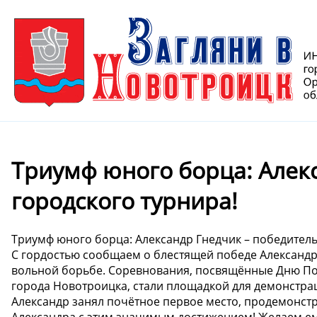
Триумф юного борца: Алек
городского турнира!
Триумф юного борца: Александр Гнедчик – победитель
С гордостью сообщаем о блестящей победе Александра
вольной борьбе. Соревнования, посвящённые Дню По
города Новотроицка, стали площадкой для демонстра
Александр занял почётное первое место, продемонс
Александра с этим значимым достижением! Желаем ем