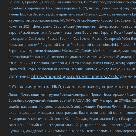
Solidarus, КрымSOS, Свободный университет, Институт государственного у
борьбы с коррупцией Инк, Завет церквей TCCN, Агора, Всемирный фонд при
имени Бориса Звозскова, Дом прав человека Тбилиси, Дом прав человека Ер
журналистов расследователей, АЛЛАТРА, За свободную Россию, Свободная Б
Комитет-2024, Центрально-Европейский университет, Центр восточноевроп
европейской политики, Академическая сеть Восточная Европа, Российский к
поддержки, Свободная Россия Берлин, Свободная Россия Северный Рейн-Вест
Крымскотатарский Ресурсный Центр, Глобальный союз IndustriALL, Russian E
Европы, Фонд имени Фридриха Эберта, XZ gGmbH, Мобильная академия поддержк
International Education, Антивоенное движение Антальи, Открытый диало
отношений им Нормана Патерсона, Центр Гражданских Свобод, Фонд Бориса
Прометей, Stop Occupation of Karelia, Вернись живым, Фридом Хаус, СОТА 
Источник:
https://minjust.gov.ru/ru/documents/7756/
данные
* Сведения реестра НКО, выполняющих функции иностранн
Лилит, Правозащитная группа Гражданин.Армия.Право, Нижегородский цент
борьбы с коррупцией, Альянс врачей, НАСИЛИЮ.НЕТ, Мы против СПИДа, СВЕ
содействия развитию средств массовой информации, Горячая Линия, В защ
охраны здоровья и защиты прав граждан, Благотворительный фонд помощи ос
Мемориал, Аналитический Центр Юрия Левады, Издательство Парк Гагарина
гласности, Российский исследовательский центр по правам человека, Даль
Сутяжник, АКАДЕМИЯ ПО ПРАВАМ ЧЕЛОВЕКА, Центр развития некоммерческих