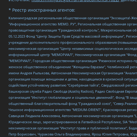
* Реестр иностранных агентов:
Калининградская региональная общественная организация "Экозащита!-Женсовет", Фонд содействия защите прав и свобод граждан "Общественный вердикт", Фонд "Институт Развития Свободы Информации", Частное учреждение "Информационное агентство МЕМО. РУ", Региональная общественная организация "Общественная комиссия по сохранению наследия академика Сахарова", Фонд поддержки свободы прессы, Санкт-Петербургская общественная правозащитная организация "Гражданский контроль", Межрегиональная общественная организация "Информационно-просветительский центр "Мемориал", Региональный Фонд "Центр Защиты Прав Средств Массовой Информации", с 05.12.2023 Фонд "Центр Защиты Прав Средств массовой информации", Региональная общественная благотворительная организация помощи беженцам и мигрантам "Гражданское содействие", Негосударственное образовательное учреждение дополнительного профессионального образования (повышение квалификации) специалистов "АКАДЕМИЯ ПО ПРАВАМ ЧЕЛОВЕКА", Свердловская региональная общественная организация "Сутяжник", Автономная некоммерческая организация "Центр независимых социологических исследований", Союз общественных объединений "Российский исследовательский центр по правам человека", Региональное общественное учреждение научно-информационный центр "МЕМОРИАЛ", Некоммерческая организация "Фонд защиты гласности", Автономная некоммерческая организация "Институт прав человека", Городская общественная организация "Екатеринбургское общество "МЕМОРИАЛ", Городская общественная организация "Рязанское историко-просветительское и правозащитное общество "Мемориал" (Рязанский Мемориал), Челябинский региональный орган общественной самодеятельности – женское общественное объединение "Женщины Евразии", Челябинский региональный орган общественной самодеятельности "Уральская правозащитная группа", Фонд содействия защите здоровья и социальной справедливости имени Андрея Рылькова, Автономная Некоммерческая Организация "Аналитический Центр Юрия Левады", Автономная некоммерческая организация социальной поддержки населения "Проект Апрель", Региональная общественная организация помощи женщинам и детям, находящимся в кризисной ситуации "Информационно-методический центр "Анна", Фонд содействия развитию массовых коммуникаций и правовому просвещению "Так-так-Так", Фонд содействия устойчивому развитию "Серебряная тайга", Свердловский региональный общественный фонд социальных проектов "Новое время", "Idel.Реалии", Кавказ.Реалии, Крым.Реалии, Телеканал Настоящее Время, Татаро-башкирская служба Радио Свобода (Azatliq Radiosi), Радио Свободная Европа/Радио Свобода (PCE/PC), "Сибирь.Реалии", "Фактограф", Благотворительный фонд помощи осужденным и их семьям, Автономная некоммерческая организация "Институт глобализации и социальных движений", Фонд "В защиту прав заключенных", Частное учреждение "Центр поддержки и содействия развитию средств массовой информации", Пензенский региональный общественный благотворительный фонд "Гражданский союз", "Север.Реалии", Некоммерческая организация Фонд "Правовая инициатива", Общество с ограниченной ответственностью "Радио Свободная Европа/Радио Свобода", Чешское информационное агентство "MEDIUM-ORIENT", Красноярская региональная общественная организация "Мы против СПИДа", Камалягин Денис Николаевич, Маркелов Сергей Евгеньевич, Пономарев Лев Александрович, Савицкая Людмила Алексеевна, Автоно