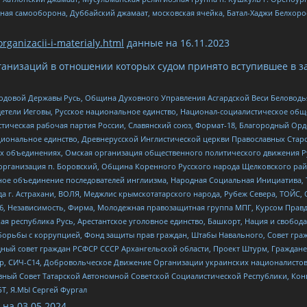
ная самооборона, Дуббайский джамаат, московская ячейка, Батал-Хаджи Белхор
organizacii-i-materialy.html
данные на
16.11.2023
анизаций в отношении которых судом принято вступившее в з
 Родовой Державы Русь, Община Духовного Управления Асгардской Веси Беловод
детели Иеговы, Русское национальное единство, Национал-социалистическое об
истическая рабочая партия России, Славянский союз, Формат-18, Благородный Ор
ациональное единство, Древнерусской Инглистической церкви Православных Ста
ных объединениях, Омская организация общественного политического движения Р
рганизация п. Боровский, Община Коренного Русского народа Щелковского район
гиозное объединение последователей инглиизма, Народная Социальная Инициатива,
 г. Астрахани, ВОЛЯ, Меджлис крымскотатарского народа, Рубеж Севера, ТОЙС, 
6, Независимость, Фирма, Молодежная правозащитная группа МПГ, Курсом Правд
ая республика Русь, Арестантское уголовное единство, Башкорт, Нация и свобода,
орьбы с коррупцией, Фонд защиты прав граждан, Штабы Навального, Совет гражд
ный совет граждан РСФСР СССР Архангельской области, Проект Штурм, Граждане 
tsApp, СИЧ-С14, Добровольческое Движение Организации украинских националисто
ный Совет Татарской Автономной Советской Социалистической Республики, Кон
БТ, Я.МЫ Сергей Фургал
 на
03.05.2024