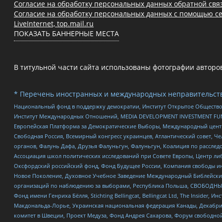
Согласие на обработку персональных данных обратной свя
Согласие на обработку персональных данных с помощью се
LiveInternet, top.mail.ru
ПОКАЗАТЬ БАННЕРНЫЕ МЕСТА
В титульной части сайта использованы фотографии авторов с
* Перечень иностранных и международных неправительств
Национальный фонд в поддержку демократии, Институт Открытое Общество
Институт Международных Отношений, MEDIA DEVELOPMENT INVESTMENT FUND,
Европейская Платформа за Демократические Выборы, Международный цент
Свободная Россия, Всемирный конгресс украинцев, Атлантический совет, Ч
органов, Фалунь Дафа, Друзья Фалуньгун, Фалуньгун, Коалиция по рассле
Ассоциация школ политических исследований при Совете Европы, Центр ли
Оксфордский российский фонд, Фонд Будущее России, Компания свободы ин
Новое Поколение, Духовное Учебное Заведение Международный Библейский
организаций по наблюдению за выборами, Республика Польша, СВОБОДНЫЙ
Фонд имени Генриха Бёлля, Stichting Bellingcat, Bellingcat Ltd, The Inside
Макдональда-Лорье, Украинская национальная федерация Канады, Декабрис
комитет в Швеции, Проект Медуза, Фонд Андрея Сахарова, Форум свободной 