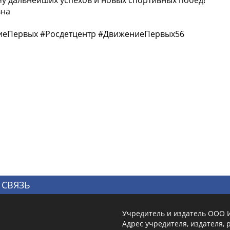
вна
ниеПервых #Росдетцентр #ДвижениеПервых56
 СВЯЗЬ
Учредитель и издатель ООО 
Адрес учредителя, издателя, р