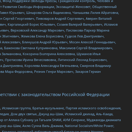
н, Фонд поддержки свободы прессы, Гражданский контроль, Человек и
тут Развития Свободы Информации, Экозащита!-Женсовет, Общественный
й Павел Юрьевич, Шнырова Ольга Вадимовна, Чанышева Лилия Айратовна,
ин Сергей Георгиевич, Пивоваров Андрей Сергеевич, Аверин Виталий
вич, Каргалицкий Борис Юльевич, Созаев Валерий Валерьевич, Исламов
льевич, Верховский Александр Маркович, Пислакова-Паркер Марина
н Збигневич, Жемкова Елена Борисовна, Гудков Лев Дмитриевич,
й Алексеевич, Блинушов Андрей Юрьевич, Мосин Алексей Геннадьевич,
а, Баженова Светлана Куприяновна, Максимов Сергей Владимирович,
а Залмановна, Кокорина Екатерина Алексеевна, Шуманов Илья
ч, Протасова Ирина Вячеславовна, Литинский Леонид Борисович,
а Дмитриевна, Королева Александра Евгеньевна, Смирнов Владимир
ова Мара Федоровна, Резник Генри Маркович, Захаров Герман
етствии с законодательством Российской Федерации
 Исламская группа, Братья-мусульмане, Партия исламского освобождения,
едия, Дом двух святых, Джунд аш-Шам, Исламский джихад, Аль-Каида,
жр от Аллаха Субхану уа Тагьаля SHAM, АУМ Синрике, Муджахеды джамаата
рир аш-Шам, Ахлю Сунна Валь Джамаа, National Socialism/White Power,
рг, Крымско-татарский добровольческий батальон имени Номана