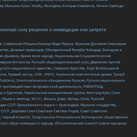
оев, Маньяки Культ Убийц, Молодёжь Которая Улыбается, Легион Свобода
аконную силу решение о ликвидации или запрете
ья, Славянская Община Капища Веды Перуна, Мужская Духовная Семинария
щество, Джамаат мувахидов, Объединенный Вилайат Кабарды, Балкарии и
ден Дьявола, Армия воли народа, Национальная Социалистическая
роверов-Инглингов, Русский общенациональный союз, Движение против
усское национальное единство, Северное Братство, Клуб Болельщиков
а, Правый сектор, УНА - УНСО, Украинская повстанческая армия, Тризуб
 TulaSkins, Этнополитическое объединение Русские, Русское национальное
О противодействии экстремистской деятельности, РЕВТАТПОД,
ы и Единения, Каракольская инициативная группа, Автоград Крю, Союз
 Нация и свобода, W.H.С., Фалунь Дафа, Иртыш Ultras, Русский
ан СССР Прикубанского округа г. Краснодара, Мужское государство,
СССР, Держава Союз Советских Светлых Родов, Совет Советских
в, Черный Комитет, Татарстанское Региональное Всетатарское общественное
гресс ойрат-калмыцкого народа, Исполнительный комитет совета народных