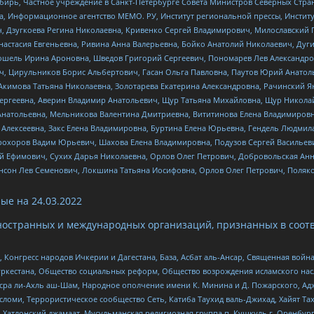
бирь, Частное учреждение в Санкт-Петербурге Совета Министров Северных Стра
а, Информационное агентство МЕМО. РУ, Институт региональной прессы, Инсти
ч, Дзугкоева Регина Николаевна, Кривенко Сергей Владимирович, Милославски
настасия Евгеньевна, Ривина Анна Валерьевна, Бойко Анатолий Николаевич, Дуг
ошель Ирина Ароновна, Шведов Григорий Сергеевич, Пономарев Лев Александро
ч, Цирульников Борис Альбертович, Гасан Ольга Павловна, Паутов Юрий Анато
Акимова Татьяна Николаевна, Золотарева Екатерина Александровна, Рачинский Я
Сергеевна, Аверин Владимир Анатольевич, Щур Татьяна Михайловна, Щур Никола
Анатольевна, Мельникова Валентина Дмитриевна, Вититинова Елена Владимировн
 Алексеевна, Закс Елена Владимировна, Буртина Елена Юрьевна, Гендель Людмил
рохоров Вадим Юрьевич, Шахова Елена Владимировна, Подузов Сергей Васильеви
й Ефимович, Сухих Дарья Николаевна, Орлов Олег Петрович, Добровольская Анн
нсон Лев Семенович, Локшина Татьяна Иосифовна, Орлов Олег Петрович, Поляк
ые на
24.03.2022
ностранных и международных организаций, признанных в соотв
нгресс народов Ичкерии и Дагестана, База, Асбат аль-Ансар, Священная война,
уркестана, Общество социальных реформ, Общество возрождения исламского насл
Нусра ли-Ахль аш-Шам, Народное ополчение имени К. Минина и Д. Пожарского, Ад
сломи, Террористическое сообщество Сеть, Катиба Таухид валь-Джихад, Хайят Тах
, Хатлонский джамаат, Мусульманская религиозная группа п. Кушкуль г. Оренбу