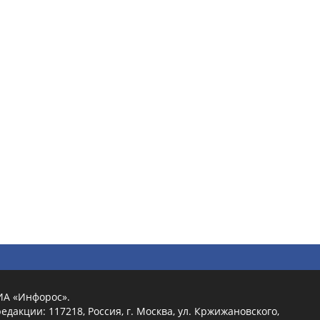
ИА «Инфорос».
едакции: 117218, Россия, г. Москва, ул. Кржижановского,