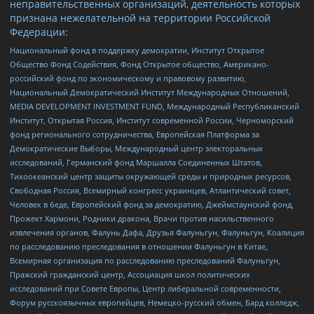
неправительственных организаций, деятельность которых
признана нежелательной на территории Российской
Федерации:
Национальный фонд в поддержку демократии, Институт Открытое
Общество Фонд Содействия, Фонд Открытое общество, Американо-
российский фонд по экономическому и правовому развитию,
Национальный Демократический Институт Международных Отношений,
MEDIA DEVELOPMENT INVESTMENT FUND, Международный Республиканский
Институт, Открытая Россия, Институт современной России, Черноморский
фонд регионального сотрудничества, Европейская Платформа за
Демократические Выборы, Международный центр электоральных
исследований, Германский фонд Маршалла Соединенных Штатов,
Тихоокеанский центр защиты окружающей среды и природных ресурсов,
Свободная Россия, Всемирный конгресс украинцев, Атлантический совет,
Человек в беде, Европейский фонд за демократию, Джеймстаунский фонд,
Прожект Хармони, Родники дракона, Врачи против насильственного
извлечения органов, Фалунь Дафа, Друзья Фалуньгун, Фалуньгун, Коалиция
по расследованию преследования в отношении Фалуньгун в Китае,
Всемирная организация по расследованию преследований Фалуньгун,
Пражский гражданский центр, Ассоциация школ политических
исследований при Совете Европы, Центр либеральной современности,
Форум русскоязычных европейцев, Немецко-русский обмен, Бард колледж,