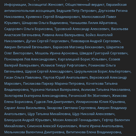
Информации, Экозащита!-Женсовет, Общественный вердикт, Евразийская
антимонопольная ассоциация, Бедушев Петр Петрович, Дзугкоева Регина
Николаевна, Кривенко Сергей Владимирович, Милославский Павел
Юрьевич, Шнырова Ольга Вадимовна, Чанышева Лилия Айратовна,
Сидорович Ольга Борисовна, Туровский Александр Алексеевич, Васильева
Анастасия Евгеньевна, Ривина Анна Валерьевна, Бойко Анатолий
Николаевич, Дугин Сергей Георгиевич, Пивоваров Андрей Сергеевич,
Аверин Виталий Евгеньевич, Барахоев Магомед Бекханович, Шарипков
Олег Викторович, Мошель Ирина Ароновна, Шведов Григорий Сергеевич,
Пономарев Лев Александрович, Каргалицкий Борис Юльевич, Созаев
Валерий Валерьевич, Исламов Тимур Рифгатович, Романова Ольга
Евгеньевна, Щаров Сергей Алексадрович, Цирульников Борис Альбертович,
Гасан Ольга Павловна, Паутов Юрий Анатольевич, Верховский Александр
Маркович, Пислакова-Паркер Марина Петровна, Кочеткова Татьяна
Владимировна, Чуркина Наталья Валерьевна, Акимова Татьяна Николаевна,
Золотарева Екатерина Александровна, Рачинский Ян Збигневич, Жемкова
Елена Борисовна, Гудков Лев Дмитриевич, Илларионова Юлия Юрьевна,
Саранг Анна Васильевна, Захарова Светлана Сергеевна, Аверин Владимир
Анатольевич, Щур Татьяна Михайловна, Щур Николай Алексеевич,
Блинушов Андрей Юрьевич, Мосин Алексей Геннадьевич, Гефтер Валентин
Михайлович, Симонов Алексей Кириллович, Флиге Ирина Анатольевна,
Мельникова Валентина Дмитриевна, Вититинова Елена Владимировна,