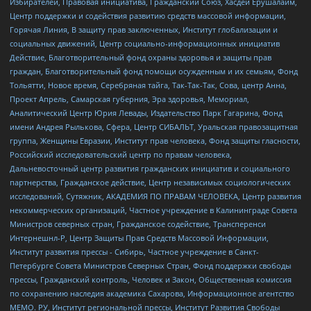
Избирателей, Правовая инициатива, Гражданский Союз, Хасдей Ерушалаим,
Центр поддержки и содействия развитию средств массовой информации,
Горячая Линия, В защиту прав заключенных, Институт глобализации и
социальных движений, Центр социально-информационных инициатив
Действие, Благотворительный фонд охраны здоровья и защиты прав
граждан, Благотворительный фонд помощи осужденным и их семьям, Фонд
Тольятти, Новое время, Серебряная тайга, Так-Так-Так, Сова, центр Анна,
Проект Апрель, Самарская губерния, Эра здоровья, Мемориал,
Аналитический Центр Юрия Левады, Издательство Парк Гагарина, Фонд
имени Андрея Рылькова, Сфера, Центр СИБАЛЬТ, Уральская правозащитная
группа, Женщины Евразии, Институт прав человека, Фонд защиты гласности,
Российский исследовательский центр по правам человека,
Дальневосточный центр развития гражданских инициатив и социального
партнерства, Гражданское действие, Центр независимых социологических
исследований, Сутяжник, АКАДЕМИЯ ПО ПРАВАМ ЧЕЛОВЕКА, Центр развития
некоммерческих организаций, Частное учреждение в Калининграде Совета
Министров северных стран, Гражданское содействие, Трансперенси
Интернешнл-Р, Центр Защиты Прав Средств Массовой Информации,
Институт развития прессы - Сибирь, Частное учреждение в Санкт-
Петербурге Совета Министров Северных Стран, Фонд поддержки свободы
прессы, Гражданский контроль, Человек и Закон, Общественная комиссия
по сохранению наследия академика Сахарова, Информационное агентство
МЕМО. РУ, Институт региональной прессы, Институт Развития Свободы