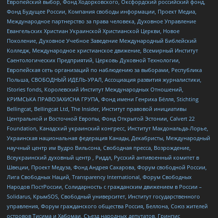
Европейский выбор, Фонд Ходорковского, Оксфордский российский фонд,
Фонд Будущее России, Компания свободы информации, Проект Медиа,
Международное партнерство за права человека, Духовное Управление
Евангельских Христиан Украинской Христианской Церкви, Новое
Поколение, Духовное Учебное Заведение Международный Библейский
Колледж, Международное христианское движение, Всемирный Институт
Саентологических Предприятий, Церковь Духовной Технологии,
Европейская сеть организаций по наблюдению за выборами, Республика
Польша, СВОБОДНЫЙ ИДЕЛЬ-УРАЛ, Ассоциация развития журналистики,
IStories fonds, Королевский Институт Международных Отношений,
КРИМСЬКА ПРАВОЗАХИСНА ГРУПА, Фонд имени Генриха Бёлля, Stichting
Bellingcat, Bellingcat Ltd, The Insider, Институт правовой инициативы
Центральной и Восточной Европы, Фонд Открытой Эстонии, Calvert 22
Foundation, Канадский украинский конгресс, Институт Макдональда-Лорье,
Украинская национальная федерация Канады, Декабристы, Международный
научный центр им Вудро Вильсона, Свободная пресса, Возрождение,
Всеукраинский духовный центр , Риддл, Русский антивоенный комитет в
Швеции, Проект Медуза, Фонд Андрея Сахарова, Форум свободной России,
Лига Свободных Наций, Transparеncy International, Форум Свободных
Народов ПостРоссии, Солидарность с гражданским движением в России –
Solidarus, КрымSOS, Свободный университет, Институт государственного
управления, Форум гражданского общества Россия, Беллона, Союз жителей
островов Тисима и Хабомаи, Съезд народных депутатов, Гринпис