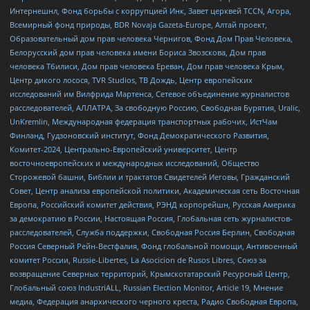
Интернешнл, Фонд борьбы с коррупцией Инк, Завет церквей TCCN, Агора,
Всемирный фонд природы, BDR Novaja Gazeta-Europe, Алтай проект,
Образовательный дом прав человека Чернигов, Фонд Дом Прав Человека,
Белорусский дом прав человека имени Бориса Звозскова, Дом прав
человека Тбилиси, Дом прав человека Ереван, Дом прав человека Крым,
Центр дикого лосося, TVR Studios, ТВ Дождь, Центр европейских
исследований им Вилфрида Мартенса, Сетевое объединение журналистов
расследователей, АЛЛАТРА, За свободную Россию, Свободная Бурятия, Uralic,
UnKremlin, Международная федерация транспортных рабочих, ИстЧам
Финланд, Гудзоновский институт, Фонд Демократического Развития,
Комитет-2024, Центрально-Европейский университет, Центр
восточноевропейских и международных исследований, Общество
Сторожевой башни, Библии и трактатов Свидетелей Иеговы, Гражданский
Совет, Центр анализа европейской политики, Академическая сеть Восточная
Европа, Российский комитет действия, РЭНД корпорейшн, Русская Америка
за демократию в России, Настоящая Россия, Глобальная сеть журналистов-
расследователей, Служба поддержки, Свободная Россия Берлин, Свободная
Россия Северный Рейн-Вестфалия, Фонд глобальной помощи, Антивоенный
комитет России, Russie-Libertes, La Asocicion de Rusos Libres, Союз за
возвращение Северных территорий, Крымскотатарский Ресурсный Центр,
Глобальный союз IndustriALL, Russian Election Monitor, Article 19, Мнение
медиа, Федерация анархического черного креста, Радио Свободная Европа,