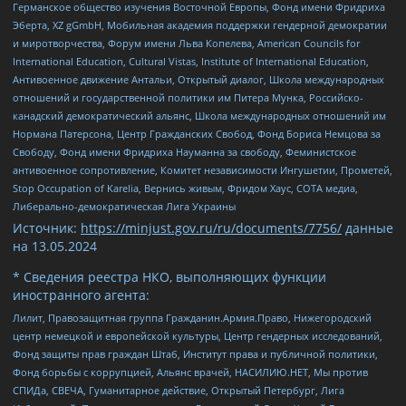
Германское общество изучения Восточной Европы, Фонд имени Фридриха
Эберта, XZ gGmbH, Мобильная академия поддержки гендерной демократии
и миротворчества, Форум имени Льва Копелева, American Councils for
International Education, Cultural Vistas, Institute of International Education,
Антивоенное движение Антальи, Открытый диалог, Школа международных
отношений и государственной политики им Питера Мунка, Российско-
канадский демократический альянс, Школа международных отношений им
Нормана Патерсона, Центр Гражданских Свобод, Фонд Бориса Немцова за
Свободу, Фонд имени Фридриха Науманна за свободу, Феминистское
антивоенное сопротивление, Комитет независимости Ингушетии, Прометей,
Stop Occupation of Karelia, Вернись живым, Фридом Хаус, СОТА медиа,
Либерально-демократическая Лига Украины
Источник:
https://minjust.gov.ru/ru/documents/7756/
данные
на
13.05.2024
* Сведения реестра НКО, выполняющих функции
иностранного агента:
Лилит, Правозащитная группа Гражданин.Армия.Право, Нижегородский
центр немецкой и европейской культуры, Центр гендерных исследований,
Фонд защиты прав граждан Штаб, Институт права и публичной политики,
Фонд борьбы с коррупцией, Альянс врачей, НАСИЛИЮ.НЕТ, Мы против
СПИДа, СВЕЧА, Гуманитарное действие, Открытый Петербург, Лига