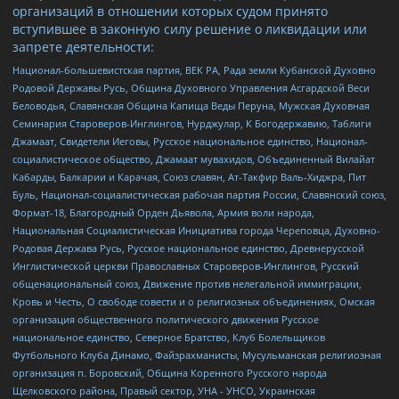
организаций в отношении которых судом принято
вступившее в законную силу решение о ликвидации или
запрете деятельности:
Национал-большевистская партия, ВЕК РА, Рада земли Кубанской Духовно
Родовой Державы Русь, Община Духовного Управления Асгардской Веси
Беловодья, Славянская Община Капища Веды Перуна, Мужская Духовная
Семинария Староверов-Инглингов, Нурджулар, К Богодержавию, Таблиги
Джамаат, Свидетели Иеговы, Русское национальное единство, Национал-
социалистическое общество, Джамаат мувахидов, Объединенный Вилайат
Кабарды, Балкарии и Карачая, Союз славян, Ат-Такфир Валь-Хиджра, Пит
Буль, Национал-социалистическая рабочая партия России, Славянский союз,
Формат-18, Благородный Орден Дьявола, Армия воли народа,
Национальная Социалистическая Инициатива города Череповца, Духовно-
Родовая Держава Русь, Русское национальное единство, Древнерусской
Инглистической церкви Православных Староверов-Инглингов, Русский
общенациональный союз, Движение против нелегальной иммиграции,
Кровь и Честь, О свободе совести и о религиозных объединениях, Омская
организация общественного политического движения Русское
национальное единство, Северное Братство, Клуб Болельщиков
Футбольного Клуба Динамо, Файзрахманисты, Мусульманская религиозная
организация п. Боровский, Община Коренного Русского народа
Щелковского района, Правый сектор, УНА - УНСО, Украинская