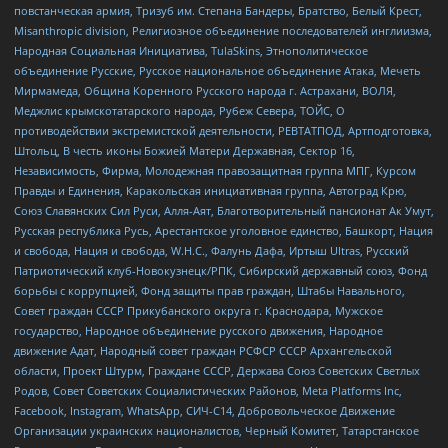
повстанческая армия, Тризуб им. Степана Бандеры, Братство, Белый Крест,
Misanthropic division, Религиозное объединение последователей инглиизма,
Народная Социальная Инициатива, TulaSkins, Этнополитическое
объединение Русские, Русское национальное объединение Атака, Мечеть
Мирмамеда, Община Коренного Русского народа г. Астрахани, ВОЛЯ,
Меджлис крымскотатарского народа, Рубеж Севера, ТОЙС, О
противодействии экстремистской деятельности, РЕВТАТПОД, Артподготовка,
Штольц, В честь иконы Божией Матери Державная, Сектор 16,
Независимость, Фирма, Молодежная правозащитная группа МПГ, Курсом
Правды и Единения, Каракольская инициативная группа, Автоград Крю,
Союз Славянских Сил Руси, Алля-Аят, Благотворительный пансионат Ак Умут,
Русская республика Русь, Арестантское уголовное единство, Башкорт, Нация
и свобода, Нация и свобода, W.H.С., Фалунь Дафа, Иртыш Ultras, Русский
Патриотический клуб-Новокузнецк/РПК, Сибирский державный союз, Фонд
борьбы с коррупцией, Фонд защиты прав граждан, Штабы Навального,
Совет граждан СССР Прикубанского округа г. Краснодара, Мужское
государство, Народное объединение русского движения, Народное
движение Адат, Народный совет граждан РСФСР СССР Архангельской
области, Проект Штурм, Граждане СССР, Держава Союз Советских Светлых
Родов, Совет Советских Социалистических Районов, Meta Platforms Inc,
Facebook, Instagram, WhatsApp, СИЧ-С14, Добровольческое Движение
Организации украинских националистов, Черный Комитет, Татарстанское