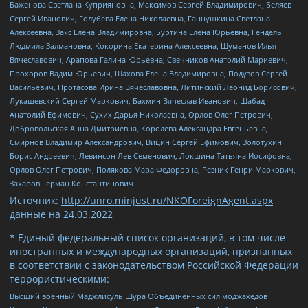
Баженова Светлана Куприяновна, Максимов Сергей Владимирович, Беляев
Сергей Иванович, Голубева Елена Николаевна, Ганнушкина Светлана
Алексеевна, Закс Елена Владимировна, Буртина Елена Юрьевна, Гендель
Людмила Залмановна, Кокорина Екатерина Алексеевна, Шуманов Илья
Вячеславович, Арапова Галина Юрьевна, Свечников Анатолий Мариевич,
Прохоров Вадим Юрьевич, Шахова Елена Владимировна, Подузов Сергей
Васильевич, Протасова Ирина Вячеславовна, Литинский Леонид Борисович,
Лукашевский Сергей Маркович, Бахмин Вячеслав Иванович, Шабад
Анатолий Ефимович, Сухих Дарья Николаевна, Орлов Олег Петрович,
Добровольская Анна Дмитриевна, Королева Александра Евгеньевна,
Смирнов Владимир Александрович, Вицин Сергей Ефимович, Золотухин
Борис Андреевич, Левинсон Лев Семенович, Локшина Татьяна Иосифовна,
Орлов Олег Петрович, Полякова Мара Федоровна, Резник Генри Маркович,
Захаров Герман Константинович
Источник:
http://unro.minjust.ru/NKOForeignAgent.aspx
данные на
24.03.2022
* Единый федеральный список организаций, в том числе
иностранных и международных организаций, признанных
в соответствии с законодательством Российской Федерации
террористическими:
Высший военный Маджлисуль Шура Объединенных сил моджахедов