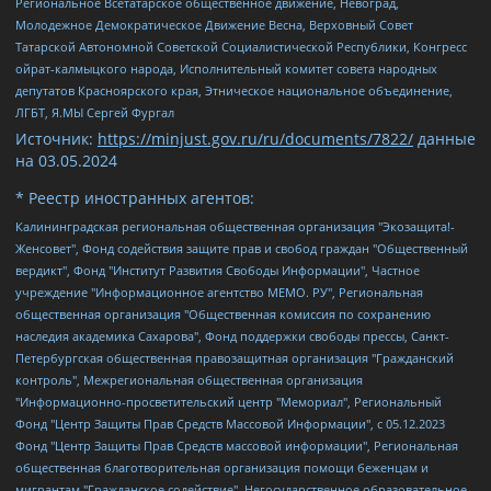
Региональное Всетатарское общественное движение, Невоград,
Молодежное Демократическое Движение Весна, Верховный Совет
Татарской Автономной Советской Социалистической Республики, Конгресс
ойрат-калмыцкого народа, Исполнительный комитет совета народных
депутатов Красноярского края, Этническое национальное объединение,
ЛГБТ, Я.МЫ Сергей Фургал
Источник:
https://minjust.gov.ru/ru/documents/7822/
данные
на
03.05.2024
* Реестр иностранных агентов:
Калининградская региональная общественная организация "Экозащита!-Женсовет", Фонд содействия защите прав и свобод граждан "Общественный вердикт", Фонд "Институт Развития Свободы Информации", Частное учреждение "Информационное агентство МЕМО. РУ", Региональная общественная организация "Общественная комиссия по сохранению наследия академика Сахарова", Фонд поддержки свободы прессы, Санкт-Петербургская общественная правозащитная организация "Гражданский контроль", Межрегиональная общественная организация "Информационно-просветительский центр "Мемориал", Региональный Фонд "Центр Защиты Прав Средств Массовой Информации", с 05.12.2023 Фонд "Центр Защиты Прав Средств массовой информации", Региональная общественная благотворительная организация помощи беженцам и мигрантам "Гражданское содействие", Негосударственное образовательное учреждение дополнительного профессионального образования (повышение квалификации) специалистов "АКАДЕМИЯ ПО ПРАВАМ ЧЕЛОВЕКА", Свердловская региональная общественная организация "Сутяжник", Автономная некоммерческая организация "Центр независимых социологических исследований", Союз общественных объединений "Российский исследовательский центр по правам человека", Региональное общественное учреждение научно-информационный центр "МЕМОРИАЛ", Некоммерческая организация "Фонд защиты гласности", Автономная некоммерческая организация "Институт прав человека", Городская общественная организация "Екатеринбургское общество "МЕМОРИАЛ", Городская общественная организация "Рязанское историко-просветительское и правозащитное общество "Мемориал" (Рязанский Мемориал), Челябинский региональный орган общественной самодеятельности – женское общественное объединение "Женщины Евразии", Челябинский региональный орган общественной самодеятельности "Уральская правозащитная группа", Фонд содействия защите здоровья и социальной справедливости имени Андрея Рылькова, Автономная Некоммерческая Организация "Аналитический Центр Юрия Левады", Автономная некоммерческая организация социальной поддержки населения "Проект Апрель", Региональная общественная организация помощи женщинам и детям, находящимся в кризисной ситуации "Информационно-методический центр "Анна", Фонд содействия развитию массовых коммуникаций и правовому просвещению "Так-так-Так", Фонд содействия устойчивому развитию "Серебряная тайга", Свердловский региональный общественный фонд социальных проектов "Новое время", "Idel.Реалии", Кавказ.Реалии, Крым.Реалии, Телеканал Настоящее Время, Татаро-башкирская служба Радио Свобода (Azatliq Radiosi), Радио Свободная Европа/Радио Свобода (PCE/PC), "Сибирь.Реалии", "Фактограф", Благотворительный фонд помощи осужденным и их семьям, Автономная некоммерческая организация "Институт глобализации и социальных движений", Фонд "В защиту прав заключенных", Частное учреждение "Центр поддержки и содействия развитию средств массовой информации", Пензенский региональный общественный благотворительный фонд "Гражданский союз", "Север.Реалии", Некоммерческая организация Фонд "Правовая инициатива", Общество с ограниченной ответственностью "Радио Свободная Европа/Радио Свобода", Чешское информационное агентство "MEDIUM-ORIENT", Красноярская региональная общественная организация "Мы против СПИДа", Камалягин Денис Николаевич, Маркелов Сергей Евгеньевич, Пономарев Лев Александрович, Савицкая Людмила Алексеевна, Автономная некоммерческая организация "Центр по работе с проблемой насилия "НАСИЛИЮ.НЕТ", Межрегиональный профессиональный союз работников здравоохранения "Альянс врачей", Юридическое лицо, зарегистрированное в Латвийской Республике, SIA "Medusa Project" (регистрационный номер 40103797863, дата регистрации 10.06.2014), Некоммерческая организация "Фонд по борьбе с коррупцией", Автономная некоммерческая организация "Институт права и публичной политики", Баданин Роман Сергеевич, Гликин Максим Александрович, Железнова Мария Михайловна, Лукьянова Юлия Сергеевна, Маетная Елизавета Витальевна, Маняхин Петр Борисович, Чуракова Ольга Владимировна, Ярош Юлия Петровна, Юридическое лицо "The Insider SIA", зарегистрированное в Риге, Латвийская Республика (дата регистрации 26.06.2015), являющееся администратором доменного имени интернет-издания "The Insider SIA", https://theins.ru, Постернак Алексей Евгеньевич, Рубин Михаил Аркадьевич, Анин Роман Александрович, Юридическое лицо Istories fonds, зарегистрированное в Латвийской Республике (регистрационный номер 50008295751, дата регистрации 24.02.2020), Великовский Дмитрий Александрович, Долинина Ирина Николаевна, Мароховская Алеся Алексеевна, Шлейнов Роман Юрьевич, Шмагун Олеся Валентиновна, Общество с ограниченной ответственностью "Альтаир 2021", Общество с ограниченной ответственностью "Вега 2021", Общество с ограниченной ответственностью "Главный редактор 2021", Общество с ограниченной ответственностью "Ромашки монолит", Важенков Артем Валерьевич, Ивановская областная общественная организация "Центр гендерных исследований", Гурман Юрий Альбертович, Медиапроект "ОВД-Инфо", Егоров Владимир Владимирович, Жилинский Владимир Александрович, Общество с ограниченной ответственностью "ЗП", Иванова София Юрьевна, Карезина Инна Павловна, Кильтау Екатерина Викторовна, Петров Алексей Викторович, Пискунов Сергей Евгеньевич, Смирнов Сергей Сергеевич, Тихонов Михаил Сергеевич, Общество с ограниченной ответственностью "ЖУРНАЛИСТ-ИНОСТРАННЫЙ АГЕНТ", Арапова Галина Юрьевна, Вольтская Татьяна Анатольевна, Американская компания "Mason G.E.S. Anonymous Foundation" (США), являющаяся владельцем интернет-издания https://mnews.world/, Компания "Stichting Bellingcat", зарегистрированная в Нидерландах (дата регистрации 11.07.2018), Захаров Андрей Вячеславович, Клепиковская Екатерина Дмитриевна, Общество с ограниченной ответственностью "МЕМО", Перл Роман Александрович, Симонов Евгений Алексеевич, Соловьева Елена Анатольевна, Сотников Даниил Владимирович, Сурначева Елизавета Дмитриевна, Автономная некоммерческая организация по защите прав человека и информированию населения "Якутия – Наше Мнение", Общество с ограниченной ответственностью "Москоу диджитал медиа", с 26.01.2023 Общество с ограниченной ответственностью "Чайка Белые сады", Ветошкина Валерия Валерьевна, Заговора Максим Александрович, Межрегиональное общественное движение "Российская ЛГБТ - сеть", Оленичев Максим Владимирович, Павлов Иван Юрьевич, Скворцова Елена Сергеевна, Общество с ограниченной ответственностью "Как бы инагент", Кочетков Игорь Викторович, Общество с ограниченной ответственностью "Честные выборы", Еланчик Олег Александрович, Общество с ограниченной ответственностью "Нобелевский призыв", Гималова Регина Эмилевна, Григорьев Андрей Валерьевич, Григорьева Алина Александровна, Ассоциация по содействию защите прав призывников, альтернативнослужащих и военнослужащих "Правозащитная группа "Гражданин.Армия.Право", Хисамова Регина Фаритовна, Автономная некоммерческая организация по реализации социально-правовых программ "Лилит", Дальневосточное общественное движение "Маяк", Санкт-Петербургская ЛГБТ-инициативная группа "Выход", Инициативная группа ЛГБТ+ "Реверс", Алексеев Андрей Викторович, Бекбулатова Таисия Львовна, Беляев Иван Михайлович, Владыкина Елена Сергеевна, Гельман Марат Александрович, Никульшина Вероника Юрьевна, Толоконникова Надежда Андреевна, Шендерович Виктор Анатольевич, Общество с ограниченной ответственностью "Данное сообщение", Общество с ограниченной ответственностью Издательский дом "Новая глава", Айнбиндер Александра Александровна, Московский комьюнити-центр для ЛГБТ+инициатив, Благотворительный фонд развития филантропии, Deutsche Welle (Германия, Kurt-Schumacher-Strasse 3, 53113 Bonn), Борзунова Мария Михайловна, Воробьев Виктор Викторович, Голубева Анна Львовна, Константинова Алла Михайловна, Малкова Ирина Владимировна, Мурадов Мурад Абдулгалимович, Осетинская Елизавета Николаевна, Понасенков Евгений Николаевич, Ганапольский Матвей Юрьевич, Киселев Евгений Алексеевич, Борухович Ирина Григорьевна, Дремин Иван Тимофеевич, Дубровский Дмитрий Викторович, Красноярская региональная общественная организация поддержки и развития альтернативных образовательных технологий и межкультурных коммуникаций "ИНТЕРРА", Маяковская Екатерина Алексеевна, Фейгин Марк Захарович, Филимонов Андрей Викторович, Дзугкоева Регина Николаевна, Доброхотов Роман Александрович, Дудь Юрий Александрович, Елкин Сергей Владимирович, Кругликов Кирилл Игоревич, Сабунаева Мария Леонидовна, Семенов Алексей Владимирович, Шаинян Карен Багратович, Шульман Екатерина Михайловна, Асафьев Артур Валерьевич, Вахштайн Виктор Семенович, Венедиктов Алексей Алексеевич, Лушникова Екатерина Евгеньевна, Волков Леонид Михайлович, Невзоров Александр Глебович, Пархоменко Сергей Борисович, Сироткин Ярослав Николаевич, Кара-Мурза Владимир Владимирович, Баранова Наталья Владимировна, Гозман Леонид Яковлевич, Кагарлицкий Борис Юльевич, Климарев Михаил Валерьевич, Милов Владимир Станиславович, Автономная некоммерческая организация Краснодарский центр современного искусства "Типография", Моргенштерн Алишер Тагирович, Соболь Любовь Эдуардовна, Общество с ограниченной ответственностью "ЛИЗА НОРМ", Каспаров Гарри Кимович, Ходорковский Михаил Борисович, Общество с ограниченной ответственностью "Апрельские тезисы", Данилович Ирина Брониславовна, Кашин Олег Владимирович, Петров Николай Владимирович, Пивоваров Алексей Владимирович, Соколов Михаил Владимирович, Цветкова Юлия Владимировна, Чичваркин Евгений Александрович, Комитет против пыток/Команда против пыток, Общество с ограниченной ответственностью "Первый научный", Общество с ограниченной ответственностью "Вертолет и ко", Белоцерковская Вероника Борисовна, Кац Максим Евгеньевич, Лазарева Татьяна Юрьевна, Шаведдинов Руслан Табризович, Яшин Илья Валерьевич, Общество с ограниченной ответственностью "Иноагент ААВ", Алешковский Дмитрий Петрович, Альбац Евгения Марковна, Быков Дмитрий Львович, Галямина Юлия Евгеньевна, Лойко Сергей Леонидович, Мартынов Кирилл Константинович, Медведев Сергей Александрович, Крашенинников Федор Геннадиевич, Гордеева Катерина Вл