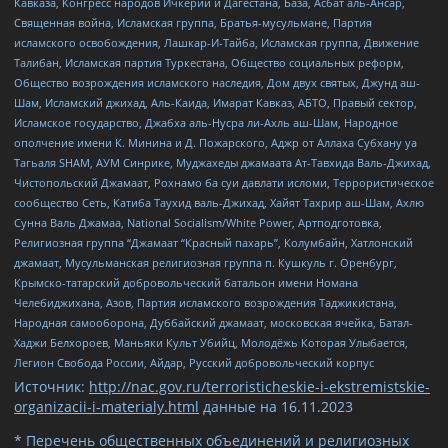
Кавказа, Конгресс народов Ичкерии и Дагестана, База, Асбат аль-Ансар,
Священная война, Исламская группа, Братья-мусульмане, Партия
исламского освобождения, Лашкар-И-Тайба, Исламская группа, Движение
Талибан, Исламская партия Туркестана, Общество социальных реформ,
Общество возрождения исламского наследия, Дом двух святых, Джунд аш-
Шам, Исламский джихад, Аль-Каида, Имарат Кавказ, АБТО, Правый сектор,
Исламское государство, Джабха аль-Нусра ли-Ахль аш-Шам, Народное
ополчение имени К. Минина и Д. Пожарского, Аджр от Аллаха Субхану уа
Тагьаля SHAM, АУМ Синрике, Муджахеды джамаата Ат-Тавхида Валь-Джихад,
Чистопольский Джамаат, Рохнамо ба суи давлати исломи, Террористическое
сообщество Сеть, Катиба Таухид валь-Джихад, Хайят Тахрир аш-Шам, Ахлю
Сунна Валь Джамаа, National Socialism/White Power, Артподготовка,
Религиозная группа “Джамаат “Красный пахарь”, Колумбайн, Хатлонский
джамаат, Мусульманская религиозная группа п. Кушкуль г. Оренбург,
Крымско-татарский добровольческий батальон имени Номана
Челебиджихана, Азов, Партия исламского возрождения Таджикистана,
Народная самооборона, Дуббайский джамаат, московская ячейка, Батал-
Хаджи Белхороев, Маньяки Культ Убийц, Молодёжь Которая Улыбается,
Легион Свобода России, Айдар, Русский добровольческий корпус
Источник:
http://nac.gov.ru/terroristicheskie-i-ekstremistskie-
organizacii-i-materialy.html
данные на
16.11.2023
* Перечень общественных объединений и религиозных