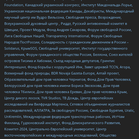
Foundation, Канадский украинский конгресс, Институт Макдональда-Лорье,
Украинская национальная федерация Канады, Декабристы, Международный
научный центр им Вудро Вильсона, Свободная пресса, Возрождение,
Всеукраинский духовный центр , Риддл, Русский антивоенный комитет в
Швеции, Проект Медуза, Фонд Андрея Сахарова, Форум свободной России,
Лига Свободных Наций, Transparеncy International, Форум Свободных
Народов ПостРоссии, Солидарность с гражданским движением в России –
Solidarus, КрымSOS, Свободный университет, Институт государственного
управления, Форум гражданского общества Россия, Беллона, Союз жителей
островов Тисима и Хабомаи, Съезд народных депутатов, Гринпис
Интернешнл, Фонд борьбы с коррупцией Инк, Завет церквей TCCN, Агора,
Всемирный фонд природы, BDR Novaja Gazeta-Europe, Алтай проект,
Образовательный дом прав человека Чернигов, Фонд Дом Прав Человека,
Белорусский дом прав человека имени Бориса Звозскова, Дом прав
человека Тбилиси, Дом прав человека Ереван, Дом прав человека Крым,
Центр дикого лосося, TVR Studios, ТВ Дождь, Центр европейских
исследований им Вилфрида Мартенса, Сетевое объединение журналистов
расследователей, АЛЛАТРА, За свободную Россию, Свободная Бурятия, Uralic,
UnKremlin, Международная федерация транспортных рабочих, ИстЧам
Финланд, Гудзоновский институт, Фонд Демократического Развития,
Комитет-2024, Центрально-Европейский университет, Центр
восточноевропейских и международных исследований, Общество