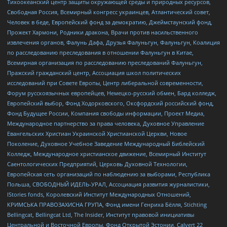
Тихоокеанский центр защиты окружающей среды и природных ресурсов,
Свободная Россия, Всемирный конгресс украинцев, Атлантический совет,
Человек в беде, Европейский фонд за демократию, Джеймстаунский фонд,
Прожект Хармони, Родники дракона, Врачи против насильственного
извлечения органов, Фалунь Дафа, Друзья Фалуньгун, Фалуньгун, Коалиция
по расследованию преследования в отношении Фалуньгун в Китае,
Всемирная организация по расследованию преследований Фалуньгун,
Пражский гражданский центр, Ассоциация школ политических
исследований при Совете Европы, Центр либеральной современности,
Форум русскоязычных европейцев, Немецко-русский обмен, Бард колледж,
Европейский выбор, Фонд Ходорковского, Оксфордский российский фонд,
Фонд Будущее России, Компания свободы информации, Проект Медиа,
Международное партнерство за права человека, Духовное Управление
Евангельских Христиан Украинской Христианской Церкви, Новое
Поколение, Духовное Учебное Заведение Международный Библейский
Колледж, Международное христианское движение, Всемирный Институт
Саентологических Предприятий, Церковь Духовной Технологии,
Европейская сеть организаций по наблюдению за выборами, Республика
Польша, СВОБОДНЫЙ ИДЕЛЬ-УРАЛ, Ассоциация развития журналистики,
IStories fonds, Королевский Институт Международных Отношений,
КРИМСЬКА ПРАВОЗАХИСНА ГРУПА, Фонд имени Генриха Бёлля, Stichting
Bellingcat, Bellingcat Ltd, The Insider, Институт правовой инициативы
Центральной и Восточной Европы, Фонд Открытой Эстонии, Calvert 22