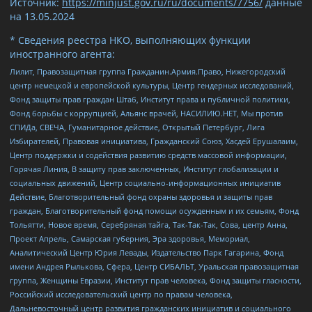
Источник:
https://minjust.gov.ru/ru/documents/7756/
данные
на
13.05.2024
* Сведения реестра НКО, выполняющих функции
иностранного агента:
Лилит, Правозащитная группа Гражданин.Армия.Право, Нижегородский
центр немецкой и европейской культуры, Центр гендерных исследований,
Фонд защиты прав граждан Штаб, Институт права и публичной политики,
Фонд борьбы с коррупцией, Альянс врачей, НАСИЛИЮ.НЕТ, Мы против
СПИДа, СВЕЧА, Гуманитарное действие, Открытый Петербург, Лига
Избирателей, Правовая инициатива, Гражданский Союз, Хасдей Ерушалаим,
Центр поддержки и содействия развитию средств массовой информации,
Горячая Линия, В защиту прав заключенных, Институт глобализации и
социальных движений, Центр социально-информационных инициатив
Действие, Благотворительный фонд охраны здоровья и защиты прав
граждан, Благотворительный фонд помощи осужденным и их семьям, Фонд
Тольятти, Новое время, Серебряная тайга, Так-Так-Так, Сова, центр Анна,
Проект Апрель, Самарская губерния, Эра здоровья, Мемориал,
Аналитический Центр Юрия Левады, Издательство Парк Гагарина, Фонд
имени Андрея Рылькова, Сфера, Центр СИБАЛЬТ, Уральская правозащитная
группа, Женщины Евразии, Институт прав человека, Фонд защиты гласности,
Российский исследовательский центр по правам человека,
Дальневосточный центр развития гражданских инициатив и социального