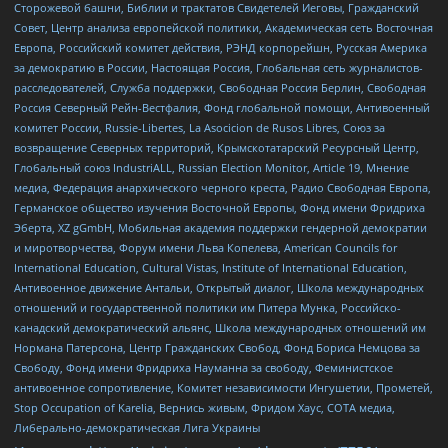
Сторожевой башни, Библии и трактатов Свидетелей Иеговы, Гражданский
Совет, Центр анализа европейской политики, Академическая сеть Восточная
Европа, Российский комитет действия, РЭНД корпорейшн, Русская Америка
за демократию в России, Настоящая Россия, Глобальная сеть журналистов-
расследователей, Служба поддержки, Свободная Россия Берлин, Свободная
Россия Северный Рейн-Вестфалия, Фонд глобальной помощи, Антивоенный
комитет России, Russie-Libertes, La Asocicion de Rusos Libres, Союз за
возвращение Северных территорий, Крымскотатарский Ресурсный Центр,
Глобальный союз IndustriALL, Russian Election Monitor, Article 19, Мнение
медиа, Федерация анархического черного креста, Радио Свободная Европа,
Германское общество изучения Восточной Европы, Фонд имени Фридриха
Эберта, XZ gGmbH, Мобильная академия поддержки гендерной демократии
и миротворчества, Форум имени Льва Копелева, American Councils for
International Education, Cultural Vistas, Institute of International Education,
Антивоенное движение Антальи, Открытый диалог, Школа международных
отношений и государственной политики им Питера Мунка, Российско-
канадский демократический альянс, Школа международных отношений им
Нормана Патерсона, Центр Гражданских Свобод, Фонд Бориса Немцова за
Свободу, Фонд имени Фридриха Науманна за свободу, Феминистское
антивоенное сопротивление, Комитет независимости Ингушетии, Прометей,
Stop Occupation of Karelia, Вернись живым, Фридом Хаус, СОТА медиа,
Либерально-демократическая Лига Украины