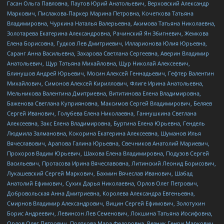
Гасан Ольга Павловна, Паутов Юрий Анатольевич, Верховский Александр
Маркович, Пислакова-Паркер Марина Петровна, Кочеткова Татьяна
Владимировна, Чуркина Наталья Валерьевна, Акимова Татьяна Николаевна,
Золотарева Екатерина Александровна, Рачинский Ян Збигневич, Жемкова
Елена Борисовна, Гудков Лев Дмитриевич, Илларионова Юлия Юрьевна,
Саранг Анна Васильевна, Захарова Светлана Сергеевна, Аверин Владимир
Анатольевич, Щур Татьяна Михайловна, Щур Николай Алексеевич,
Блинушов Андрей Юрьевич, Мосин Алексей Геннадьевич, Гефтер Валентин
Михайлович, Симонов Алексей Кириллович, Флиге Ирина Анатольевна,
Мельникова Валентина Дмитриевна, Вититинова Елена Владимировна,
Баженова Светлана Куприяновна, Максимов Сергей Владимирович, Беляев
Сергей Иванович, Голубева Елена Николаевна, Ганнушкина Светлана
Алексеевна, Закс Елена Владимировна, Буртина Елена Юрьевна, Гендель
Людмила Залмановна, Кокорина Екатерина Алексеевна, Шуманов Илья
Вячеславович, Арапова Галина Юрьевна, Свечников Анатолий Мариевич,
Прохоров Вадим Юрьевич, Шахова Елена Владимировна, Подузов Сергей
Васильевич, Протасова Ирина Вячеславовна, Литинский Леонид Борисович,
Лукашевский Сергей Маркович, Бахмин Вячеслав Иванович, Шабад
Анатолий Ефимович, Сухих Дарья Николаевна, Орлов Олег Петрович,
Добровольская Анна Дмитриевна, Королева Александра Евгеньевна,
Смирнов Владимир Александрович, Вицин Сергей Ефимович, Золотухин
Борис Андреевич, Левинсон Лев Семенович, Локшина Татьяна Иосифовна,
Орлов Олег Петрович, Полякова Мара Федоровна, Резник Генри Маркович,