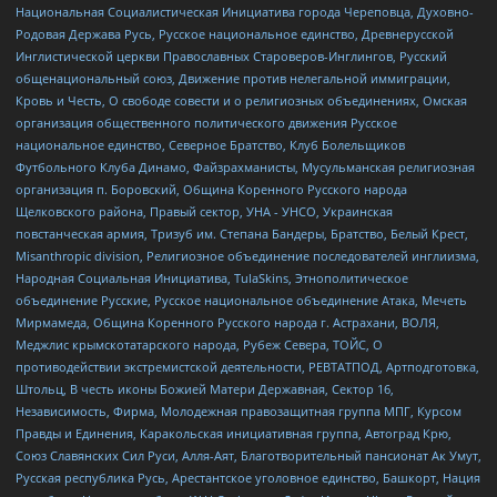
Национальная Социалистическая Инициатива города Череповца, Духовно-
Родовая Держава Русь, Русское национальное единство, Древнерусской
Инглистической церкви Православных Староверов-Инглингов, Русский
общенациональный союз, Движение против нелегальной иммиграции,
Кровь и Честь, О свободе совести и о религиозных объединениях, Омская
организация общественного политического движения Русское
национальное единство, Северное Братство, Клуб Болельщиков
Футбольного Клуба Динамо, Файзрахманисты, Мусульманская религиозная
организация п. Боровский, Община Коренного Русского народа
Щелковского района, Правый сектор, УНА - УНСО, Украинская
повстанческая армия, Тризуб им. Степана Бандеры, Братство, Белый Крест,
Misanthropic division, Религиозное объединение последователей инглиизма,
Народная Социальная Инициатива, TulaSkins, Этнополитическое
объединение Русские, Русское национальное объединение Атака, Мечеть
Мирмамеда, Община Коренного Русского народа г. Астрахани, ВОЛЯ,
Меджлис крымскотатарского народа, Рубеж Севера, ТОЙС, О
противодействии экстремистской деятельности, РЕВТАТПОД, Артподготовка,
Штольц, В честь иконы Божией Матери Державная, Сектор 16,
Независимость, Фирма, Молодежная правозащитная группа МПГ, Курсом
Правды и Единения, Каракольская инициативная группа, Автоград Крю,
Союз Славянских Сил Руси, Алля-Аят, Благотворительный пансионат Ак Умут,
Русская республика Русь, Арестантское уголовное единство, Башкорт, Нация