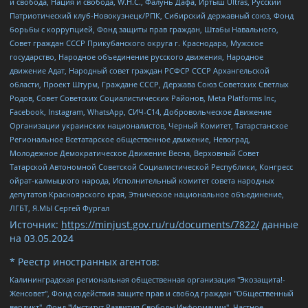
и свобода, Нация и свобода, W.H.С., Фалунь Дафа, Иртыш Ultras, Русский
Патриотический клуб-Новокузнецк/РПК, Сибирский державный союз, Фонд
борьбы с коррупцией, Фонд защиты прав граждан, Штабы Навального,
Совет граждан СССР Прикубанского округа г. Краснодара, Мужское
государство, Народное объединение русского движения, Народное
движение Адат, Народный совет граждан РСФСР СССР Архангельской
области, Проект Штурм, Граждане СССР, Держава Союз Советских Светлых
Родов, Совет Советских Социалистических Районов, Meta Platforms Inc,
Facebook, Instagram, WhatsApp, СИЧ-С14, Добровольческое Движение
Организации украинских националистов, Черный Комитет, Татарстанское
Региональное Всетатарское общественное движение, Невоград,
Молодежное Демократическое Движение Весна, Верховный Совет
Татарской Автономной Советской Социалистической Республики, Конгресс
ойрат-калмыцкого народа, Исполнительный комитет совета народных
депутатов Красноярского края, Этническое национальное объединение,
ЛГБТ, Я.МЫ Сергей Фургал
Источник:
https://minjust.gov.ru/ru/documents/7822/
данные
на
03.05.2024
* Реестр иностранных агентов:
Калининградская региональная общественная организация "Экозащита!-Женсовет", Фонд содействия защите прав и свобод граждан "Общественный вердикт", Фонд "Институт Развития Свободы Информации", Частное учреждение "Информационное агентство МЕМО. РУ", Региональная общественная организация "Общественная комиссия по сохранению наследия академика Сахарова", Фонд поддержки свободы прессы, Санкт-Петербургская общественная правозащитная организация "Гражданский контроль", Межрегиональная общественная организация "Информационно-просветительский центр "Мемориал", Региональный Фонд "Центр Защиты Прав Средств Массовой Информации", с 05.12.2023 Фонд "Центр Защиты Прав Средств массовой информации", Региональная общественная благотворительная организация помощи беженцам и мигрантам "Гражданское содействие", Негосударственное образовательное учреждение дополнительного профессионального образования (повышение квалификации) специалистов "АКАДЕМИЯ ПО ПРАВАМ ЧЕЛОВЕКА", Свердловская региональная общественная организация "Сутяжник", Автономная некоммерческая организация "Центр независимых социологических исследований", Союз общественных объединений "Российский исследовательский центр по правам человека", Региональное общественное учреждение научно-информационный центр "МЕМОРИАЛ", Некоммерческая организация "Фонд защиты гласности", Автономная некоммерческая организация "Институт прав человека", Городская общественная организация "Екатеринбургское общество "МЕМОРИАЛ", Городская общественная организация "Рязанское историко-просветительское и правозащитное общество "Мемориал" (Рязанский Мемориал), Челябинский региональный орган общественной самодеятельности – женское общественное объединение "Женщины Евразии", Челябинский региональный орган общественной самодеятельности "Уральская правозащитная группа", Фонд содействия защите здоровья и социальной справедливости имени Андрея Рылькова, Автономная Некоммерческая Организация "Аналитический Центр Юрия Левады", Автономная некоммерческая организация социальной поддержки населения "Проект Апрель", Региональная общественная организация помощи женщинам и детям, находящимся в кризисной ситуации "Информационно-методический центр "Анна", Фонд содействия развитию массовых коммуникаций и правовому просвещению "Так-так-Так", Фонд содействия устойчивому развитию "Серебряная тайга", Свердловский региональный общественный фонд социальных проектов "Новое время", "Idel.Реалии", Кавказ.Реалии, Крым.Реалии, Телеканал Настоящее Время, Татаро-башкирская служба Радио Свобода (Azatliq Radiosi), Радио Свободная Европа/Радио Свобода (PCE/PC), "Сибирь.Реалии", "Фактограф", Благотворительный фонд помощи осужденным и их семьям, Автономная некоммерческая организация "Институт глобализации и социальных движений", Фонд "В защиту прав заключенных", Частное учреждение "Центр поддержки и содействия развитию средств массовой информации", Пензенский региональный общественный благотворительный фонд "Гражданский союз", "Север.Реалии", Некоммерческая организация Фонд "Правовая инициатива", Общество с ограниченной ответственностью "Радио Свободная Европа/Радио Свобода", Чешское информационное агентство "MEDIUM-ORIENT", Красноярская региональная общественная организация "Мы против СПИДа", Камалягин Денис Николаевич, Маркелов Сергей Евгеньевич, Пономарев Лев Александрович, Савицкая Людмила Алексеевна, Автономная некоммерческая организация "Центр по работе с проблемой насилия "НАСИЛИЮ.НЕТ", Межрегиональный профессиональный союз работников здравоохранения "Альянс врачей", Юридическое лицо, зарегистрированное в Латвийской Республике, SIA "Medusa Project" (регистрационный номер 40103797863, дата регистрации 10.06.2014), Некоммерческая организация "Фонд по борьбе с коррупцией", Автономная некоммерческая организация "Институт права и публичной политики", Баданин Роман Сергеевич, Гликин Максим Александрович, Железнова Мария Михайловна, Лукьянова Юлия Сергеевна, Маетная Елизавета Витальевна, Маняхин Петр Борисович, Чуракова Ольга Владимировна, Ярош Юлия Петровна, Юридическое лицо "The Insider SIA", зарегистрированное в Риге, Латвийская Республика (дата регистрации 26.06.2015), являющееся администратором доменного имени интернет-издания "The Insider SIA", https://theins.ru, Постернак Алексей Евгеньевич, Рубин Михаил Аркадьевич, Анин Роман Александрович, Юридическое лицо Istories fonds, зарегистрированное в Латвийской Республике (регистрационный номер 50008295751, дата регистрации 24.02.2020), Великовский Дмитрий Александрович, Долинина Ирина Николаевна, Мароховская Алеся Алексеевна, Шлейнов Роман Юрьевич, Шмагун Олеся Валентиновна, Общество с ограниченной ответственностью "Альтаир 2021", Общество с ограниченной ответственностью "Вега 2021", Общество с ограниченной ответственностью "Главный редактор 2021", Общество с ограниченной ответственностью "Ромашки монолит", Важенков Артем Валерьевич, Ивановская областная общественная организация "Центр гендерных исследований", Гурман Юрий Альбертович, Медиапроект "ОВД-Инфо", Егоров Владимир Владимирович, Жилинский Владимир Александрович, Общество с ограниченной ответственностью "ЗП", Иванова София Юрьевна, Карезина Инна Павловна, Кильтау Екатерина Викторовна, Петров Алексей Викторович, Пискунов Сергей Евгеньевич, Смирнов Сергей Сергеевич, Тихонов Михаил Сергеевич, Общество с ограниченной ответственностью "ЖУРНАЛИСТ-ИНОСТРАННЫЙ АГЕНТ", Арапова Галина Юрьевна, Вольтская Татьяна Анатольевна, Американская компания "Mason G.E.S. Anonymous Foundation" (США), являющаяся владельцем интернет-издания https://mnews.world/, Компания "Stichting Bellingcat", зарегистрированная в Нидерландах (дата регистрации 11.07.2018), Захаров Андрей Вячеславович, Клепиковская Екатерина Дмитриевна, Общество с ограниченной ответственностью "МЕМО", Перл Роман Александрович, Симонов Евгений Алексеевич, Соловьева Елена Анатольевна, Сотников Даниил Владимирович, Сурначева Елизавета Дмитриевна, Автономная некоммерческая организация по защите прав человека и информированию населения "Якутия – Наше Мнение", Общество с ограниченной ответственностью "Москоу диджитал медиа", с 26.01.2023 Общество с ограниченной ответственностью "Чайка Белые сады", Ветошкина Валерия Валерьевна, Заговора Максим Александрович, Межрегиональное общественное движение "Российская ЛГБТ - сеть", Оленичев Максим Владимирович, Павлов Иван Юрьевич, Скворцова Елена Сергеевна, Общество с ограниченной ответственностью "Как бы инагент", Кочетков Игорь Викторович, Общество с ограниченной ответственностью "Честные выборы", Еланчик Олег Александрович, Общество с ограниченной ответственностью "Нобелевский призыв", Гималова Регина Эмилевна, Григорьев Андрей Валерьевич, Григорьева Алина Александровна, Ассоциация по содействию защите прав призывников, альтернативнослужащих и военнослужащих "Правозащитная группа "Гражданин.Армия.Право", Хисамова Регина Фаритовна, Автономная некоммерческая организация по реализации социально-правовых программ "Лилит", Дальневосточное общественное движение "Маяк", Санкт-Петербургская ЛГБТ-инициативная группа "Выход", Инициативная группа ЛГБТ+ "Реверс", Алексеев Андрей Викторович, Бекбулатова Таисия Львовна, Беляев Иван Михайлович, Владыкина Елена Сергеевна, Гельман Марат Александрович, Никульшина Вероника Юрьевна, Толоконникова Надежда Андреевна, Шендерович Виктор Анатольевич, Общество с ограниченной ответственностью "Данное сообщение", Общество с ограниченной ответственностью Издательский дом "Новая глава", Айнбиндер Александра Александровна, Московский комьюнити-центр для ЛГБТ+инициатив, Благотворительный фонд развития филантропии, Deutsche Welle (Германия, Kurt-Schumacher-Strasse 3, 53113 Bonn), Борзунова Мария Михайловна, Воробьев Виктор Викторович, Голубева Анна Львовна, Константинова Алла Михайловна, Малкова Ирина Владимировна, Мурадов Мурад Абдулгалимович, Осетинская Елизавета Николаевна, Понасенков Евгений Николаевич, Ганапольский Матвей Юрьевич, Киселев Евгений Алексеевич, Борухович Ирина Григорьевна, Дремин Иван Тимофеевич, Дубровский Дмитрий Викторович, Красноярская региональная общественная организация поддержки и развития альтернативных образовательных технологий и межкультурных коммуникаций "ИНТЕРРА", Маяковская Екатерина Алексеевна, Фейгин Марк Захарович, Филимонов Андрей Викторович, Дзугкоева Регина Николаевна, Доброхотов Роман Александрович, Дудь Юрий Александрович, Елкин Сергей Владимирович, Кругликов Кирилл Игоревич, Сабунаева Мария Леонидовна, Семенов Алексей Владимирович, Шаинян Карен Багратович, Шульман Екатерина Михайловна, Асафьев Артур Валерьевич, Вахштайн Виктор Семенович, Венедиктов Алексей Алексеевич, Лушникова Екатерина Евгеньевна, Волков Леонид Михайлович, Невзоров Александр Глебович, Пархоменко Сергей Борисович, Сироткин Ярослав Николаевич, Кара-Мурза Владимир Владимирович, Баранова Наталья Владимировна, Гозман Леонид Яковлевич, Кагарлицкий Борис Юльевич, Климарев Михаил Валерьевич, Милов Владимир Станиславович, Автономная некоммерческая организация Краснодарский центр современного искусства "Типография", Моргенштерн Алишер Тагирович, Соболь Любовь Эдуардовна, Общество с ограниченной ответственностью "ЛИЗА НОРМ", Каспаров Гарри Кимович, Ходорковский Михаил Борисович, Общество с ограниченной ответственностью "Апрельские тезисы", Данилович Ирина Брониславовна, Кашин Олег Владимирович, Петров Николай Владимирович, Пивоваров Алексей Владимирович, Соколов Михаил Владимирович, Цветкова Юлия Владимировна, Чичваркин Евгений Александрович, Комитет против пыток/Команда против пыток, Общество с ограниченной ответственностью "Первый научный", Общество с ограниченной ответственностью "Вертолет и ко", Белоцерковская Вероника Борисовна, Кац Максим Евгеньевич, Лазарева Татьяна Юрьевна, Шаведдинов Руслан Табризович, Яшин Илья Валерьевич, Общество с ограниченной ответственностью "Иноагент ААВ", Алешковский Дмитрий Петрович, Альбац Евгения Марковна, Быков Дмитрий Львович, Галямина Юлия Евгеньевна, Лойко Сергей Леонидович, Мартынов Кирилл Константинович, Медведев Сергей Александрович, Крашенинников Федор Геннадиевич, Гордеева Катерина Вл