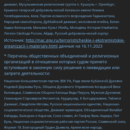
джамаат, Мусульманская религиозная группа п. Кушкуль г. Оренбург,
Крымско-татарский добровольческий батальон имени Номана
Челебиджихана, Азов, Партия исламского возрождения Таджикистана,
Народная самооборона, Дуббайский джамаат, московская ячейка, Батал-
Хаджи Белхороев, Маньяки Культ Убийц, Молодёжь Которая Улыбается,
Легион Свобода России, Айдар, Русский добровольческий корпус
Источник:
http://nac.gov.ru/terroristicheskie-i-ekstremistskie-
organizacii-i-materialy.html
данные на
16.11.2023
* Перечень общественных объединений и религиозных
организаций в отношении которых судом принято
вступившее в законную силу решение о ликвидации или
запрете деятельности:
Национал-большевистская партия, ВЕК РА, Рада земли Кубанской Духовно
Родовой Державы Русь, Община Духовного Управления Асгардской Веси
Беловодья, Славянская Община Капища Веды Перуна, Мужская Духовная
Семинария Староверов-Инглингов, Нурджулар, К Богодержавию, Таблиги
Джамаат, Свидетели Иеговы, Русское национальное единство, Национал-
социалистическое общество, Джамаат мувахидов, Объединенный Вилайат
Кабарды, Балкарии и Карачая, Союз славян, Ат-Такфир Валь-Хиджра, Пит
Буль, Национал-социалистическая рабочая партия России, Славянский союз,
Формат-18, Благородный Орден Дьявола, Армия воли народа,