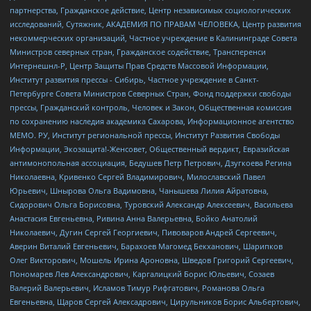
партнерства, Гражданское действие, Центр независимых социологических
исследований, Сутяжник, АКАДЕМИЯ ПО ПРАВАМ ЧЕЛОВЕКА, Центр развития
некоммерческих организаций, Частное учреждение в Калининграде Совета
Министров северных стран, Гражданское содействие, Трансперенси
Интернешнл-Р, Центр Защиты Прав Средств Массовой Информации,
Институт развития прессы - Сибирь, Частное учреждение в Санкт-
Петербурге Совета Министров Северных Стран, Фонд поддержки свободы
прессы, Гражданский контроль, Человек и Закон, Общественная комиссия
по сохранению наследия академика Сахарова, Информационное агентство
МЕМО. РУ, Институт региональной прессы, Институт Развития Свободы
Информации, Экозащита!-Женсовет, Общественный вердикт, Евразийская
антимонопольная ассоциация, Бедушев Петр Петрович, Дзугкоева Регина
Николаевна, Кривенко Сергей Владимирович, Милославский Павел
Юрьевич, Шнырова Ольга Вадимовна, Чанышева Лилия Айратовна,
Сидорович Ольга Борисовна, Туровский Александр Алексеевич, Васильева
Анастасия Евгеньевна, Ривина Анна Валерьевна, Бойко Анатолий
Николаевич, Дугин Сергей Георгиевич, Пивоваров Андрей Сергеевич,
Аверин Виталий Евгеньевич, Барахоев Магомед Бекханович, Шарипков
Олег Викторович, Мошель Ирина Ароновна, Шведов Григорий Сергеевич,
Пономарев Лев Александрович, Каргалицкий Борис Юльевич, Созаев
Валерий Валерьевич, Исламов Тимур Рифгатович, Романова Ольга
Евгеньевна, Щаров Сергей Алексадрович, Цирульников Борис Альбертович,