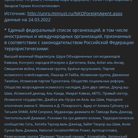
Захаров Герман Константинович
Источник:
http://unro.minjust.ru/NKOForeignAgent.aspx
данные на
24.03.2022
* Единый федеральный список организаций, в том числе
иностранных и международных организаций, признанных
в соответствии с законодательством Российской Федерации
террористическими:
Высший военный Маджлисуль Шура Объединенных сил моджахедов
Кавказа, Конгресс народов Ичкерии и Дагестана, База, Асбат аль-Ансар,
Священная война, Исламская группа, Братья-мусульмане, Партия
исламского освобождения, Лашкар-И-Тайба, Исламская группа, Движение
Талибан, Исламская партия Туркестана, Общество социальных реформ,
Общество возрождения исламского наследия, Дом двух святых, Джунд аш-
Шам, Исламский джихад, Аль-Каида, Имарат Кавказ, АБТО, Правый сектор,
Исламское государство, Джабха аль-Нусра ли-Ахль аш-Шам, Народное
ополчение имени К. Минина и Д. Пожарского, Аджр от Аллаха Субхану уа
Тагьаля SHAM, АУМ Синрике, Муджахеды джамаата Ат-Тавхида Валь-Джихад,
Чистопольский Джамаат, Рохнамо ба суи давлати исломи, Террористическое
сообщество Сеть, Катиба Таухид валь-Джихад, Хайят Тахрир аш-Шам, Ахлю
Сунна Валь Джамаа, National Socialism/White Power, Артподготовка,
Религиозная группа “Джамаат “Красный пахарь”, Колумбайн, Хатлонский