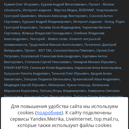
Для повышения удобства сайта мы используем
cookies (
подробнее
). К сайту подключены
сервисы Yandex.Metrika, LiveInternet, top.mail.ru,
Источник:
https://minjust.gov.ru/uploaded/files/reestr-
которые также используют файлы cookies
inostrannyih-agentov-22-03-2024.pdf
данные на
22.03.2024