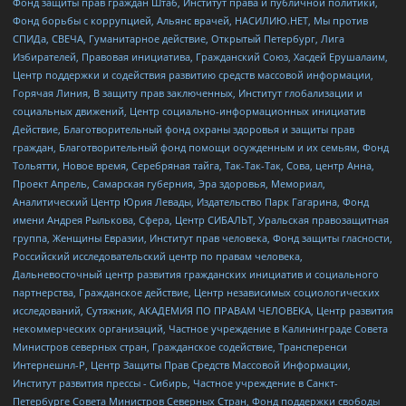
Фонд защиты прав граждан Штаб, Институт права и публичной политики,
Фонд борьбы с коррупцией, Альянс врачей, НАСИЛИЮ.НЕТ, Мы против
СПИДа, СВЕЧА, Гуманитарное действие, Открытый Петербург, Лига
Избирателей, Правовая инициатива, Гражданский Союз, Хасдей Ерушалаим,
Центр поддержки и содействия развитию средств массовой информации,
Горячая Линия, В защиту прав заключенных, Институт глобализации и
социальных движений, Центр социально-информационных инициатив
Действие, Благотворительный фонд охраны здоровья и защиты прав
граждан, Благотворительный фонд помощи осужденным и их семьям, Фонд
Тольятти, Новое время, Серебряная тайга, Так-Так-Так, Сова, центр Анна,
Проект Апрель, Самарская губерния, Эра здоровья, Мемориал,
Аналитический Центр Юрия Левады, Издательство Парк Гагарина, Фонд
имени Андрея Рылькова, Сфера, Центр СИБАЛЬТ, Уральская правозащитная
группа, Женщины Евразии, Институт прав человека, Фонд защиты гласности,
Российский исследовательский центр по правам человека,
Дальневосточный центр развития гражданских инициатив и социального
партнерства, Гражданское действие, Центр независимых социологических
исследований, Сутяжник, АКАДЕМИЯ ПО ПРАВАМ ЧЕЛОВЕКА, Центр развития
некоммерческих организаций, Частное учреждение в Калининграде Совета
Министров северных стран, Гражданское содействие, Трансперенси
Интернешнл-Р, Центр Защиты Прав Средств Массовой Информации,
Институт развития прессы - Сибирь, Частное учреждение в Санкт-
Петербурге Совета Министров Северных Стран, Фонд поддержки свободы