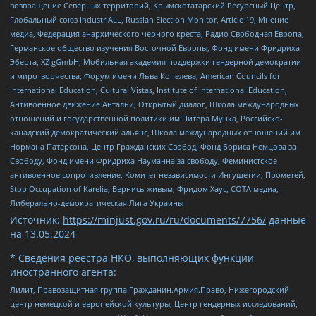
возвращение Северных территорий, Крымскотатарский Ресурсный Центр,
Глобальный союз IndustriALL, Russian Election Monitor, Article 19, Мнение
медиа, Федерация анархического черного креста, Радио Свободная Европа,
Германское общество изучения Восточной Европы, Фонд имени Фридриха
Эберта, XZ gGmbH, Мобильная академия поддержки гендерной демократии
и миротворчества, Форум имени Льва Копелева, American Councils for
International Education, Cultural Vistas, Institute of International Education,
Антивоенное движение Антальи, Открытый диалог, Школа международных
отношений и государственной политики им Питера Мунка, Российско-
канадский демократический альянс, Школа международных отношений им
Нормана Патерсона, Центр Гражданских Свобод, Фонд Бориса Немцова за
Свободу, Фонд имени Фридриха Науманна за свободу, Феминистское
антивоенное сопротивление, Комитет независимости Ингушетии, Прометей,
Stop Occupation of Karelia, Вернись живым, Фридом Хаус, СОТА медиа,
Либерально-демократическая Лига Украины
Источник:
https://minjust.gov.ru/ru/documents/7756/
данные
на
13.05.2024
* Сведения реестра НКО, выполняющих функции
иностранного агента:
Лилит, Правозащитная группа Гражданин.Армия.Право, Нижегородский
центр немецкой и европейской культуры, Центр гендерных исследований,