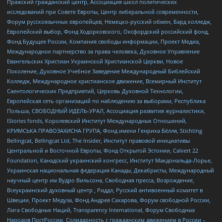
Пражский гражданский центр, Ассоциация школ политических
исследований при Совете Европы, Центр либеральной современности,
Форум русскоязычных европейцев, Немецко-русский обмен, Бард колледж,
Европейский выбор, Фонд Ходорковского, Оксфордский российский фонд,
Фонд Будущее России, Компания свободы информации, Проект Медиа,
Международное партнерство за права человека, Духовное Управление
Евангельских Христиан Украинской Христианской Церкви, Новое
Поколение, Духовное Учебное Заведение Международный Библейский
Колледж, Международное христианское движение, Всемирный Институт
Саентологических Предприятий, Церковь Духовной Технологии,
Европейская сеть организаций по наблюдению за выборами, Республика
Польша, СВОБОДНЫЙ ИДЕЛЬ-УРАЛ, Ассоциация развития журналистики,
IStories fonds, Королевский Институт Международных Отношений,
КРИМСЬКА ПРАВОЗАХИСНА ГРУПА, Фонд имени Генриха Бёлля, Stichting
Bellingcat, Bellingcat Ltd, The Insider, Институт правовой инициативы
Центральной и Восточной Европы, Фонд Открытой Эстонии, Calvert 22
Foundation, Канадский украинский конгресс, Институт Макдональда-Лорье,
Украинская национальная федерация Канады, Декабристы, Международный
научный центр им Вудро Вильсона, Свободная пресса, Возрождение,
Всеукраинский духовный центр , Риддл, Русский антивоенный комитет в
Швеции, Проект Медуза, Фонд Андрея Сахарова, Форум свободной России,
Лига Свободных Наций, Transparеncy International, Форум Свободных
Народов ПостРоссии, Солидарность с гражданским движением в России –