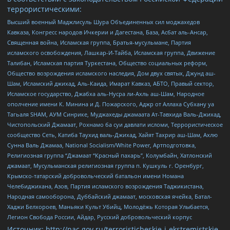
террористическими:
Высший военный Маджлисуль Шура Объединенных сил моджахедов
Кавказа, Конгресс народов Ичкерии и Дагестана, База, Асбат аль-Ансар,
Священная война, Исламская группа, Братья-мусульмане, Партия
исламского освобождения, Лашкар-И-Тайба, Исламская группа, Движение
Талибан, Исламская партия Туркестана, Общество социальных реформ,
Общество возрождения исламского наследия, Дом двух святых, Джунд аш-
Шам, Исламский джихад, Аль-Каида, Имарат Кавказ, АБТО, Правый сектор,
Исламское государство, Джабха аль-Нусра ли-Ахль аш-Шам, Народное
ополчение имени К. Минина и Д. Пожарского, Аджр от Аллаха Субхану уа
Тагьаля SHAM, АУМ Синрике, Муджахеды джамаата Ат-Тавхида Валь-Джихад,
Чистопольский Джамаат, Рохнамо ба суи давлати исломи, Террористическое
сообщество Сеть, Катиба Таухид валь-Джихад, Хайят Тахрир аш-Шам, Ахлю
Сунна Валь Джамаа, National Socialism/White Power, Артподготовка,
Религиозная группа “Джамаат “Красный пахарь”, Колумбайн, Хатлонский
джамаат, Мусульманская религиозная группа п. Кушкуль г. Оренбург,
Крымско-татарский добровольческий батальон имени Номана
Челебиджихана, Азов, Партия исламского возрождения Таджикистана,
Народная самооборона, Дуббайский джамаат, московская ячейка, Батал-
Хаджи Белхороев, Маньяки Культ Убийц, Молодёжь Которая Улыбается,
Легион Свобода России, Айдар, Русский добровольческий корпус
Источник:
http://nac.gov.ru/terroristicheskie-i-ekstremistskie-