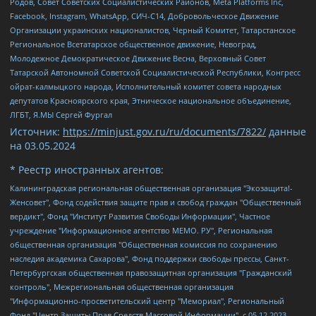
Родов, Совет Советских Социалистических Районов, Meta Platforms Inc,
Facebook, Instagram, WhatsApp, СИЧ-С14, Добровольческое Движение
Организации украинских националистов, Черный Комитет, Татарстанское
Региональное Всетатарское общественное движение, Невоград,
Молодежное Демократическое Движение Весна, Верховный Совет
Татарской Автономной Советской Социалистической Республики, Конгресс
ойрат-калмыцкого народа, Исполнительный комитет совета народных
депутатов Красноярского края, Этническое национальное объединение,
ЛГБТ, Я.МЫ Сергей Фургал
Источник:
https://minjust.gov.ru/ru/documents/7822/
данные
на
03.05.2024
* Реестр иностранных агентов:
Калининградская региональная общественная организация "Экозащита!-Женсовет", Фонд содействия защите прав и свобод граждан "Общественный вердикт", Фонд "Институт Развития Свободы Информации", Частное учреждение "Информационное агентство МЕМО. РУ", Региональная общественная организация "Общественная комиссия по сохранению наследия академика Сахарова", Фонд поддержки свободы прессы, Санкт-Петербургская общественная правозащитная организация "Гражданский контроль", Межрегиональная общественная организация "Информационно-просветительский центр "Мемориал", Региональный Фонд "Центр Защиты Прав Средств Массовой Информации", с 05.12.2023 Фонд "Центр Защиты Прав Средств массовой информации", Региональная общественная благотворительная организация помощи беженцам и мигрантам "Гражданское содействие", Негосударственное образовательное учреждение дополнительного профессионального образования (повышение квалификации) специалистов "АКАДЕМИЯ ПО ПРАВАМ ЧЕЛОВЕКА", Свердловская региональная общественная организация "Сутяжник", Автономная некоммерческая организация "Центр независимых социологических исследований", Союз общественных объединений "Российский исследовательский центр по правам человека", Региональное общественное учреждение научно-информационный центр "МЕМОРИАЛ", Некоммерческая организация "Фонд защиты гласности", Автономная некоммерческая организация "Институт прав человека", Городская общественная организация "Екатеринбургское общество "МЕМОРИАЛ", Городская общественная организация "Рязанское историко-просветительское и правозащитное общество "Мемориал" (Рязанский Мемориал), Челябинский региональный орган общественной самодеятельности – женское общественное объединение "Женщины Евразии", Челябинский региональный орган общественной самодеятельности "Уральская правозащитная группа", Фонд содействия защите здоровья и социальной справедливости имени Андрея Рылькова, Автономная Некоммерческая Организация "Аналитический Центр Юрия Левады", Автономная некоммерческая организация социальной поддержки населения "Проект Апрель", Региональная общественная организация помощи женщинам и детям, находящимся в кризисной ситуации "Информационно-методический центр "Анна", Фонд содействия развитию массовых коммуникаций и правовому просвещению "Так-так-Так", Фонд содействия устойчивому развитию "Серебряная тайга", Свердловский региональный общественный фонд социальных проектов "Новое время", "Idel.Реалии", Кавказ.Реалии, Крым.Реалии, Телеканал Настоящее Время, Татаро-башкирская служба Радио Свобода (Azatliq Radiosi), Радио Свободная Европа/Радио Свобода (PCE/PC), "Сибирь.Реалии", "Фактограф", Благотворительный фонд помощи осужденным и их семьям, Автономная некоммерческая организация "Институт глобализации и социальных движений", Фонд "В защиту прав заключенных", Частное учреждение "Центр поддержки и содействия развитию средств массовой информации", Пензенский региональный общественный благотворительный фонд "Гражданский союз", "Север.Реалии", Некоммерческая организация Фонд "Правовая инициатива", Общество с ограниченной ответственностью "Радио Свободная Европа/Радио Свобода", Чешское информационное агентство "MEDIUM-ORIENT", Красноярская региональная общественная организация "Мы против СПИДа", Камалягин Денис Николаевич, Маркелов Сергей Евгеньевич, Пономарев Лев Александрович, Савицкая Людмила Алексеевна, Автономная некоммерческая организация "Центр по работе с проблемой насилия "НАСИЛИЮ.НЕТ", Межрегиональный профессиональный союз работников здравоохранения "Альянс врачей", Юридическое лицо, зарегистрированное в Латвийской Республике, SIA "Medusa Project" (регистрационный номер 40103797863, дата регистрации 10.06.2014), Некоммерческая организация "Фонд по борьбе с коррупцией", Автономная некоммерческая организация "Институт права и публичной политики", Баданин Роман Сергеевич, Гликин Максим Александрович, Железнова Мария Михайловна, Лукьянова Юлия Сергеевна, Маетная Елизавета Витальевна, Маняхин Петр Борисович, Чуракова Ольга Владимировна, Ярош Юлия Петровна, Юридическое лицо "The Insider SIA", зарегистрированное в Риге, Латвийская Республика (дата регистрации 26.06.2015), являющееся администратором доменного имени интернет-издания "The Insider SIA", https://theins.ru, Постернак Алексей Евгеньевич, Рубин Михаил Аркадьевич, Анин Роман Александрович, Юридическое лицо Istories fonds, зарегистрированное в Латвийской Республике (регистрационный номер 50008295751, дата регистрации 24.02.2020), Великовский Дмитрий Александрович, Долинина Ирина Николаевна, Мароховская Алеся Алексеевна, Шлейнов Роман Юрьевич, Шмагун Олеся Валентиновна, Общество с ограниченной ответственностью "Альтаир 2021", Общество с ограниченной ответственностью "Вега 2021", Общество с ограниченной ответственностью "Главный редактор 2021", Общество с ограниченной ответственностью "Ромашки монолит", Важенков Артем Валерьевич, Ивановская областная общественная организация "Центр гендерных исследований", Гурман Юрий Альбертович, Медиапроект "ОВД-Инфо", Егоров Владимир Владимирович, Жилинский Владимир Александрович, Общество с ограниченной ответственностью "ЗП", Иванова София Юрьевна, Карезина Инна Павловна, Кильтау Екатерина Викторовна, Петров Алексей Викторович, Пискунов Сергей Евгеньевич, Смирнов Сергей Сергеевич, Тихонов Михаил Сергеевич, Общество с ограниченной ответственностью "ЖУРНАЛИСТ-ИНОСТРАННЫЙ АГЕНТ", Арапова Галина Юрьевна, Вольтская Татьяна Анатольевна, Американская компания "Mason G.E.S. Anonymous Foundation" (США), являющаяся владельцем интернет-издания https://mnews.world/, Компания "Stichting Bellingcat", зарегистрированная в Нидерландах (дата регистрации 11.07.2018), Захаров Андрей Вячеславович, Клепиковская Екатерина Дмитриевна, Общество с ограниченной ответственностью "МЕМО", Перл Роман Александрович, Симонов Евгений Алексеевич, Соловьева Елена Анатольевна, Сотников Даниил Владимирович, Сурначева Елизавета Дмитриевна, Автономная некоммерческая организация по защите прав человека и информированию населения "Якутия – Наше Мнение", Общество с ограниченной ответственностью "Москоу диджитал медиа", с 26.01.2023 Общество с ограниченной ответственностью "Чайка Белые сады", Ветошкина Валерия Валерьевна, Заговора Максим Александрович, Межрегиональное общественное движение "Российская ЛГБТ - сеть", Оленичев Максим Владимирович, Павлов Иван Юрьевич, Скворцова Елена Сергеевна, Общество с ограниченной ответственностью "Как бы инагент", Кочетков Игорь Викторович, Общество с ограниченной ответственностью "Честные выборы", Еланчик Олег Александрович, Общество с ограниченной ответственностью "Нобелевский призыв", Гималова Регина Эмилевна, Григорьев Андрей Валерьевич, Григорьева Алина Александровна, Ассоциация по содействию защите прав призывников, альтернативнослужащих и военнослужащих "Правозащитная группа "Гражданин.Армия.Право", Хисамова Регина Фаритовна, Автономная некоммерческая организация по реализации социально-правовых программ "Лилит", Дальневосточное общественное движение "Маяк", Санкт-Петербургская ЛГБТ-инициативная группа "Выход", Инициативная группа ЛГБТ+ "Реверс", Алексеев Андрей Викторович, Бекбулатова Таисия Львовна, Беляев Иван Михайлович, Владыкина Елена Сергеевна, Гельман Марат Александрович, Никульшина Вероника Юрьевна, Толоконникова Надежда Андреевна, Шендерович Виктор Анатольевич, Общество с ограниченной ответственностью "Данное сообщение", Общество с ограниченной ответственностью Издательский дом "Новая глава", Айнбиндер Александра Александровна, Московский комьюнити-центр для ЛГБТ+инициатив, Благотворительный фонд развития филантропии, Deutsche Welle (Германия, Kurt-Schumacher-Strasse 3, 53113 Bonn), Борзунова Мария Михайловна, Воробьев Виктор Викторович, Голубева Анна Львовна, Константинова Алла Михайловна, Малкова Ирина Владимировна, Мурадов Мурад Абдулгалимович, Осетинская Елизавета Николаевна, Понасенков Евгений Николаевич, Ганапольский Матвей Юрьевич, Киселев Евгений Алексеевич, Борухович Ирина Григорьевна, Дремин Иван Тимофеевич, Дубровский Дмитрий Викторович, Красноярская региональная общественная организация поддержки и развития альтернативных образовательных технологий и межкультурных коммуникаций "ИНТЕРРА", Маяковская Екатерина Алексеевна, Фейгин Марк Захарович, Филимонов Андрей Викторович, Дзугкоева Регина Николаевна, Доброхотов Роман Александрович, Дудь Юрий Александрович, Елкин Сергей Владимирович, Кругликов Кирилл Игоревич, Сабунаева Мария Леонидовна, Семенов Алексей Владимирович, Шаинян Карен Багратович, Шульман Екатерина Михайловна, Асафьев Артур Валерьевич, Вахштайн Виктор Семенович, Венедиктов Алексей Алексеевич, Лушникова Екатерина Евгеньевна, Волков Леонид Михайлович, Невзоров Александр Глебович, Пархоменко Сергей Борисович, Сироткин Ярослав Николаевич, Кара-Мурза Владимир Владимирович, Баранова Наталья Владимировна, Гозман Леонид Яковлевич, Кагарлицкий Борис Юльевич, Климарев Михаил Валерьевич, Милов Владимир Станиславович, Автономная некоммерческая организация Краснодарский центр современного искусства "Типография", Моргенштерн Алишер Тагирович, Соболь Любовь Эдуардовна, Общество с ограниченной ответственностью "ЛИЗА НОРМ", Каспаров Гарри Кимович, Ходорковский Михаил Борисович, Общество с ограниченной ответственностью "Апрельские тезисы", Данилович Ирина Брониславовна, Кашин Олег Владимирович, Петров Николай Владимирович, Пивоваров Алексей Владимирович, Соколов Михаил Владимирович, Цветкова Юлия Владимировна, Чичваркин Евгений Александрович, Комитет против пыток/Команда против пыток, Общество с ограниченной ответственностью "Первый научный", Общество с ограниченной ответственностью "Вертолет и ко", Белоцерковская Вероника Борисовна, Кац Максим Евгеньевич, Лазарева Татьяна Юрьевна, Шаведдинов Руслан Табризович, Яшин Илья Валерьевич, Общество с ограниченной ответственностью "Иноагент ААВ", Алешковский Дмитрий Петрович, Альбац Евгения Марковна, Быков Дмитрий Львович, Галямина Юлия Евгеньевна, Лойко Сергей Леонидович, Мартынов Кирилл Константинович, Медведев Сергей Александрович, Крашенинников Федор Геннадиевич, Гордеева Катерина Вл