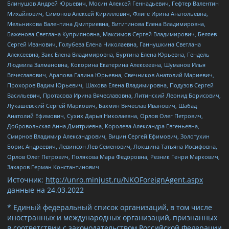
Блинушов Андрей Юрьевич, Мосин Алексей Геннадьевич, Гефтер Валентин
Михайлович, Симонов Алексей Кириллович, Флиге Ирина Анатольевна,
Мельникова Валентина Дмитриевна, Вититинова Елена Владимировна,
Баженова Светлана Куприяновна, Максимов Сергей Владимирович, Беляев
Сергей Иванович, Голубева Елена Николаевна, Ганнушкина Светлана
Алексеевна, Закс Елена Владимировна, Буртина Елена Юрьевна, Гендель
Людмила Залмановна, Кокорина Екатерина Алексеевна, Шуманов Илья
Вячеславович, Арапова Галина Юрьевна, Свечников Анатолий Мариевич,
Прохоров Вадим Юрьевич, Шахова Елена Владимировна, Подузов Сергей
Васильевич, Протасова Ирина Вячеславовна, Литинский Леонид Борисович,
Лукашевский Сергей Маркович, Бахмин Вячеслав Иванович, Шабад
Анатолий Ефимович, Сухих Дарья Николаевна, Орлов Олег Петрович,
Добровольская Анна Дмитриевна, Королева Александра Евгеньевна,
Смирнов Владимир Александрович, Вицин Сергей Ефимович, Золотухин
Борис Андреевич, Левинсон Лев Семенович, Локшина Татьяна Иосифовна,
Орлов Олег Петрович, Полякова Мара Федоровна, Резник Генри Маркович,
Захаров Герман Константинович
Источник:
http://unro.minjust.ru/NKOForeignAgent.aspx
данные на
24.03.2022
* Единый федеральный список организаций, в том числе
иностранных и международных организаций, признанных
в соответствии с законодательством Российской Федерации