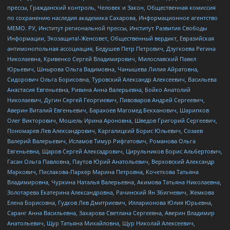
прессы, Гражданский контроль, Человек и Закон, Общественная комиссия
по сохранению наследия академика Сахарова, Информационное агентство
МЕМО. РУ, Институт региональной прессы, Институт Развития Свободы
Информации, Экозащита!-Женсовет, Общественный вердикт, Евразийская
антимонопольная ассоциация, Бедушев Петр Петрович, Дзугкоева Регина
Николаевна, Кривенко Сергей Владимирович, Милославский Павел
Юрьевич, Шнырова Ольга Вадимовна, Чанышева Лилия Айратовна,
Сидорович Ольга Борисовна, Туровский Александр Алексеевич, Васильева
Анастасия Евгеньевна, Ривина Анна Валерьевна, Бойко Анатолий
Николаевич, Дугин Сергей Георгиевич, Пивоваров Андрей Сергеевич,
Аверин Виталий Евгеньевич, Барахоев Магомед Бекханович, Шарипков
Олег Викторович, Мошель Ирина Ароновна, Шведов Григорий Сергеевич,
Пономарев Лев Александрович, Каргалицкий Борис Юльевич, Созаев
Валерий Валерьевич, Исламов Тимур Рифгатович, Романова Ольга
Евгеньевна, Щаров Сергей Алексадрович, Цирульников Борис Альбертович,
Гасан Ольга Павловна, Паутов Юрий Анатольевич, Верховский Александр
Маркович, Пислакова-Паркер Марина Петровна, Кочеткова Татьяна
Владимировна, Чуркина Наталья Валерьевна, Акимова Татьяна Николаевна,
Золотарева Екатерина Александровна, Рачинский Ян Збигневич, Жемкова
Елена Борисовна, Гудков Лев Дмитриевич, Илларионова Юлия Юрьевна,
Саранг Анна Васильевна, Захарова Светлана Сергеевна, Аверин Владимир
Анатольевич, Щур Татьяна Михайловна, Щур Николай Алексеевич,