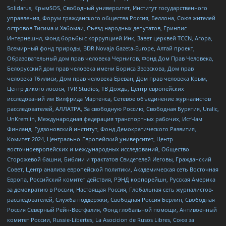
Solidarus, КрымSOS, Свободный университет, Институт государственного
управления, Форум гражданского общества Россия, Беллона, Союз жителей
островов Тисима и Хабомаи, Съезд народных депутатов, Гринпис
Интернешнл, Фонд борьбы с коррупцией Инк, Завет церквей TCCN, Агора,
Всемирный фонд природы, BDR Novaja Gazeta-Europe, Алтай проект,
Образовательный дом прав человека Чернигов, Фонд Дом Прав Человека,
Белорусский дом прав человека имени Бориса Звозскова, Дом прав
человека Тбилиси, Дом прав человека Ереван, Дом прав человека Крым,
Центр дикого лосося, TVR Studios, ТВ Дождь, Центр европейских
исследований им Вилфрида Мартенса, Сетевое объединение журналистов
расследователей, АЛЛАТРА, За свободную Россию, Свободная Бурятия, Uralic,
UnKremlin, Международная федерация транспортных рабочих, ИстЧам
Финланд, Гудзоновский институт, Фонд Демократического Развития,
Комитет-2024, Центрально-Европейский университет, Центр
восточноевропейских и международных исследований, Общество
Сторожевой башни, Библии и трактатов Свидетелей Иеговы, Гражданский
Совет, Центр анализа европейской политики, Академическая сеть Восточная
Европа, Российский комитет действия, РЭНД корпорейшн, Русская Америка
за демократию в России, Настоящая Россия, Глобальная сеть журналистов-
расследователей, Служба поддержки, Свободная Россия Берлин, Свободная
Россия Северный Рейн-Вестфалия, Фонд глобальной помощи, Антивоенный
комитет России, Russie-Libertes, La Asocicion de Rusos Libres, Союз за