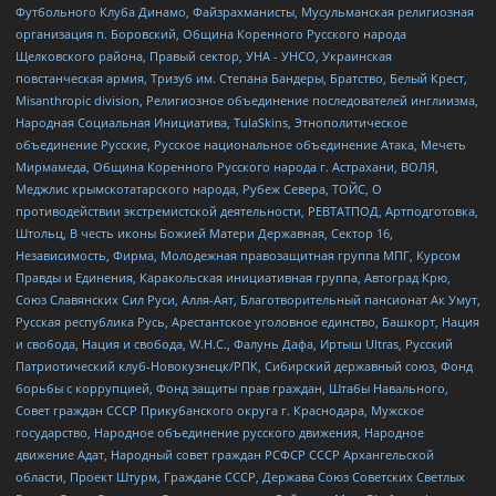
Футбольного Клуба Динамо, Файзрахманисты, Мусульманская религиозная
организация п. Боровский, Община Коренного Русского народа
Щелковского района, Правый сектор, УНА - УНСО, Украинская
повстанческая армия, Тризуб им. Степана Бандеры, Братство, Белый Крест,
Misanthropic division, Религиозное объединение последователей инглиизма,
Народная Социальная Инициатива, TulaSkins, Этнополитическое
объединение Русские, Русское национальное объединение Атака, Мечеть
Мирмамеда, Община Коренного Русского народа г. Астрахани, ВОЛЯ,
Меджлис крымскотатарского народа, Рубеж Севера, ТОЙС, О
противодействии экстремистской деятельности, РЕВТАТПОД, Артподготовка,
Штольц, В честь иконы Божией Матери Державная, Сектор 16,
Независимость, Фирма, Молодежная правозащитная группа МПГ, Курсом
Правды и Единения, Каракольская инициативная группа, Автоград Крю,
Союз Славянских Сил Руси, Алля-Аят, Благотворительный пансионат Ак Умут,
Русская республика Русь, Арестантское уголовное единство, Башкорт, Нация
и свобода, Нация и свобода, W.H.С., Фалунь Дафа, Иртыш Ultras, Русский
Патриотический клуб-Новокузнецк/РПК, Сибирский державный союз, Фонд
борьбы с коррупцией, Фонд защиты прав граждан, Штабы Навального,
Совет граждан СССР Прикубанского округа г. Краснодара, Мужское
государство, Народное объединение русского движения, Народное
движение Адат, Народный совет граждан РСФСР СССР Архангельской
области, Проект Штурм, Граждане СССР, Держава Союз Советских Светлых