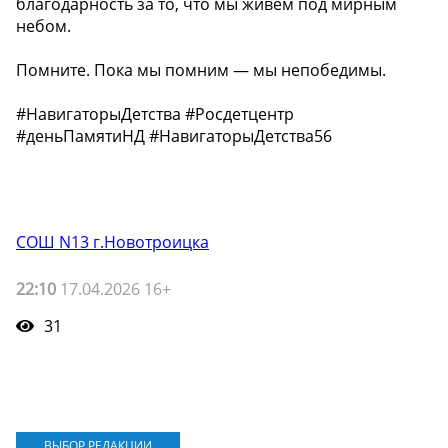
благодарность за то, что мы живем под мирным
небом.
Помните. Пока мы помним — мы непобедимы.
#НавигаторыДетства #Росдетцентр
#деньПамятиНД #НавигаторыДетства56
СОШ N13 г.Новотроицка
22:10
17.04.2026 16+
31
ВЫБОР РЕДАКЦИИ