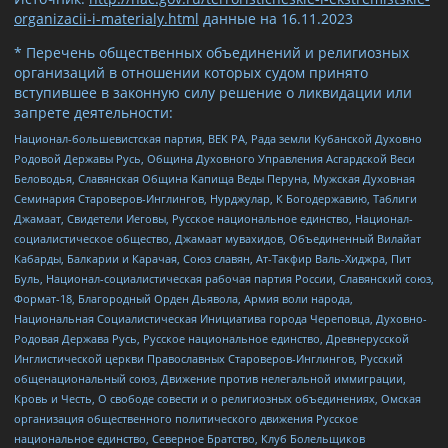
organizacii-i-materialy.html
данные на
16.11.2023
* Перечень общественных объединений и религиозных
организаций в отношении которых судом принято
вступившее в законную силу решение о ликвидации или
запрете деятельности:
Национал-большевистская партия, ВЕК РА, Рада земли Кубанской Духовно
Родовой Державы Русь, Община Духовного Управления Асгардской Веси
Беловодья, Славянская Община Капища Веды Перуна, Мужская Духовная
Семинария Староверов-Инглингов, Нурджулар, К Богодержавию, Таблиги
Джамаат, Свидетели Иеговы, Русское национальное единство, Национал-
социалистическое общество, Джамаат мувахидов, Объединенный Вилайат
Кабарды, Балкарии и Карачая, Союз славян, Ат-Такфир Валь-Хиджра, Пит
Буль, Национал-социалистическая рабочая партия России, Славянский союз,
Формат-18, Благородный Орден Дьявола, Армия воли народа,
Национальная Социалистическая Инициатива города Череповца, Духовно-
Родовая Держава Русь, Русское национальное единство, Древнерусской
Инглистической церкви Православных Староверов-Инглингов, Русский
общенациональный союз, Движение против нелегальной иммиграции,
Кровь и Честь, О свободе совести и о религиозных объединениях, Омская
организация общественного политического движения Русское
национальное единство, Северное Братство, Клуб Болельщиков