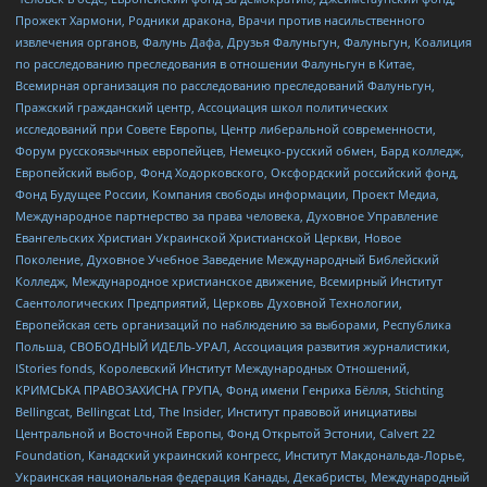
Прожект Хармони, Родники дракона, Врачи против насильственного
извлечения органов, Фалунь Дафа, Друзья Фалуньгун, Фалуньгун, Коалиция
по расследованию преследования в отношении Фалуньгун в Китае,
Всемирная организация по расследованию преследований Фалуньгун,
Пражский гражданский центр, Ассоциация школ политических
исследований при Совете Европы, Центр либеральной современности,
Форум русскоязычных европейцев, Немецко-русский обмен, Бард колледж,
Европейский выбор, Фонд Ходорковского, Оксфордский российский фонд,
Фонд Будущее России, Компания свободы информации, Проект Медиа,
Международное партнерство за права человека, Духовное Управление
Евангельских Христиан Украинской Христианской Церкви, Новое
Поколение, Духовное Учебное Заведение Международный Библейский
Колледж, Международное христианское движение, Всемирный Институт
Саентологических Предприятий, Церковь Духовной Технологии,
Европейская сеть организаций по наблюдению за выборами, Республика
Польша, СВОБОДНЫЙ ИДЕЛЬ-УРАЛ, Ассоциация развития журналистики,
IStories fonds, Королевский Институт Международных Отношений,
КРИМСЬКА ПРАВОЗАХИСНА ГРУПА, Фонд имени Генриха Бёлля, Stichting
Bellingcat, Bellingcat Ltd, The Insider, Институт правовой инициативы
Центральной и Восточной Европы, Фонд Открытой Эстонии, Calvert 22
Foundation, Канадский украинский конгресс, Институт Макдональда-Лорье,
Украинская национальная федерация Канады, Декабристы, Международный