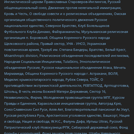
Инглистической церкви Православных Староверов-Инглингов, Русский
общенациональный союз, Движение против нелегальной иммиграции,
Кровь и Честь, О свободе совести и о религиозных объединениях, Омская
организация общественного политического движения Русское
национальное единство, Северное Братство, Клуб Болельщиков
Футбольного Клуба Динамо, Файзрахманисты, Мусульманская религиозная
организация п. Боровский, Община Коренного Русского народа
Щелковского района, Правый сектор, УНА - УНСО, Украинская
повстанческая армия, Тризуб им. Степана Бандеры, Братство, Белый Крест,
Misanthropic division, Религиозное объединение последователей инглиизма,
Народная Социальная Инициатива, TulaSkins, Этнополитическое
объединение Русские, Русское национальное объединение Атака, Мечеть
Мирмамеда, Община Коренного Русского народа г. Астрахани, ВОЛЯ,
Меджлис крымскотатарского народа, Рубеж Севера, ТОЙС, О
противодействии экстремистской деятельности, РЕВТАТПОД, Артподготовка,
Штольц, В честь иконы Божией Матери Державная, Сектор 16,
Независимость, Фирма, Молодежная правозащитная группа МПГ, Курсом
Правды и Единения, Каракольская инициативная группа, Автоград Крю,
Союз Славянских Сил Руси, Алля-Аят, Благотворительный пансионат Ак Умут,
Русская республика Русь, Арестантское уголовное единство, Башкорт, Нация
и свобода, Нация и свобода, W.H.С., Фалунь Дафа, Иртыш Ultras, Русский
Патриотический клуб-Новокузнецк/РПК, Сибирский державный союз, Фонд
борьбы с коррупцией, Фонд защиты прав граждан, Штабы Навального,