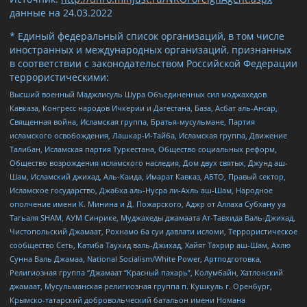
данные на
24.03.2022
* Единый федеральный список организаций, в том числе
иностранных и международных организаций, признанных
в соответствии с законодательством Российской Федерации
террористическими:
Высший военный Маджлисуль Шура Объединенных сил моджахедов
Кавказа, Конгресс народов Ичкерии и Дагестана, База, Асбат аль-Ансар,
Священная война, Исламская группа, Братья-мусульмане, Партия
исламского освобождения, Лашкар-И-Тайба, Исламская группа, Движение
Талибан, Исламская партия Туркестана, Общество социальных реформ,
Общество возрождения исламского наследия, Дом двух святых, Джунд аш-
Шам, Исламский джихад, Аль-Каида, Имарат Кавказ, АБТО, Правый сектор,
Исламское государство, Джабха аль-Нусра ли-Ахль аш-Шам, Народное
ополчение имени К. Минина и Д. Пожарского, Аджр от Аллаха Субхану уа
Тагьаля SHAM, АУМ Синрике, Муджахеды джамаата Ат-Тавхида Валь-Джихад,
Чистопольский Джамаат, Рохнамо ба суи давлати исломи, Террористическое
сообщество Сеть, Катиба Таухид валь-Джихад, Хайят Тахрир аш-Шам, Ахлю
Сунна Валь Джамаа, National Socialism/White Power, Артподготовка,
Религиозная группа “Джамаат “Красный пахарь”, Колумбайн, Хатлонский
джамаат, Мусульманская религиозная группа п. Кушкуль г. Оренбург,
Крымско-татарский добровольческий батальон имени Номана