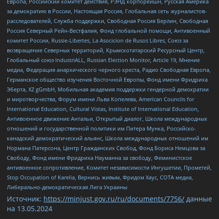
Европа, Российский комитет действия, РЭНД корпорейшн, Русская Америка
за демократию в России, Настоящая Россия, Глобальная сеть журналистов-
расследователей, Служба поддержки, Свободная Россия Берлин, Свободная
Россия Северный Рейн-Вестфалия, Фонд глобальной помощи, Антивоенный
комитет России, Russie-Libertes, La Asocicion de Rusos Libres, Союз за
возвращение Северных территорий, Крымскотатарский Ресурсный Центр,
Глобальный союз IndustriALL, Russian Election Monitor, Article 19, Мнение
медиа, Федерация анархического черного креста, Радио Свободная Европа,
Германское общество изучения Восточной Европы, Фонд имени Фридриха
Эберта, XZ gGmbH, Мобильная академия поддержки гендерной демократии
и миротворчества, Форум имени Льва Копелева, American Councils for
International Education, Cultural Vistas, Institute of International Education,
Антивоенное движение Антальи, Открытый диалог, Школа международных
отношений и государственной политики им Питера Мунка, Российско-
канадский демократический альянс, Школа международных отношений им
Нормана Патерсона, Центр Гражданских Свобод, Фонд Бориса Немцова за
Свободу, Фонд имени Фридриха Науманна за свободу, Феминистское
антивоенное сопротивление, Комитет независимости Ингушетии, Прометей,
Stop Occupation of Karelia, Вернись живым, Фридом Хаус, СОТА медиа,
Либерально-демократическая Лига Украины
Источник:
https://minjust.gov.ru/ru/documents/7756/
данные
на
13.05.2024