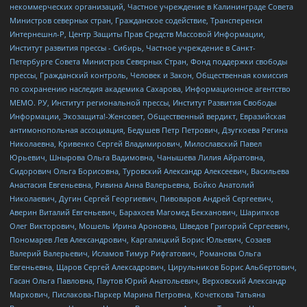
некоммерческих организаций, Частное учреждение в Калининграде Совета
Министров северных стран, Гражданское содействие, Трансперенси
Интернешнл-Р, Центр Защиты Прав Средств Массовой Информации,
Институт развития прессы - Сибирь, Частное учреждение в Санкт-
Петербурге Совета Министров Северных Стран, Фонд поддержки свободы
прессы, Гражданский контроль, Человек и Закон, Общественная комиссия
по сохранению наследия академика Сахарова, Информационное агентство
МЕМО. РУ, Институт региональной прессы, Институт Развития Свободы
Информации, Экозащита!-Женсовет, Общественный вердикт, Евразийская
антимонопольная ассоциация, Бедушев Петр Петрович, Дзугкоева Регина
Николаевна, Кривенко Сергей Владимирович, Милославский Павел
Юрьевич, Шнырова Ольга Вадимовна, Чанышева Лилия Айратовна,
Сидорович Ольга Борисовна, Туровский Александр Алексеевич, Васильева
Анастасия Евгеньевна, Ривина Анна Валерьевна, Бойко Анатолий
Николаевич, Дугин Сергей Георгиевич, Пивоваров Андрей Сергеевич,
Аверин Виталий Евгеньевич, Барахоев Магомед Бекханович, Шарипков
Олег Викторович, Мошель Ирина Ароновна, Шведов Григорий Сергеевич,
Пономарев Лев Александрович, Каргалицкий Борис Юльевич, Созаев
Валерий Валерьевич, Исламов Тимур Рифгатович, Романова Ольга
Евгеньевна, Щаров Сергей Алексадрович, Цирульников Борис Альбертович,
Гасан Ольга Павловна, Паутов Юрий Анатольевич, Верховский Александр
Маркович, Пислакова-Паркер Марина Петровна, Кочеткова Татьяна