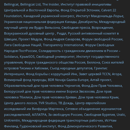
Bellingcat, Bellingcat Ltd, The Insider, Институт правовой инициативы
Центральной и Восточной Европы, Фонд Открытой Эстонии, Calvert 22
Foundation, Канадский украинский конгресс, Институт Макдональда-Лорье,
Украинская национальная федерация Канады, Декабристы, Международный
научный центр им Вудро Вильсона, Свободная пресса, Возрождение,
Всеукраинский духовный центр , Риддл, Русский антивоенный комитет в
Швеции, Проект Медуза, Фонд Андрея Сахарова, Форум свободной России,
Лига Свободных Наций, Transparеncy International, Форум Свободных
Народов ПостРоссии, Солидарность с гражданским движением в России –
Solidarus, КрымSOS, Свободный университет, Институт государственного
управления, Форум гражданского общества Россия, Беллона, Союз жителей
островов Тисима и Хабомаи, Съезд народных депутатов, Гринпис
Интернешнл, Фонд борьбы с коррупцией Инк, Завет церквей TCCN, Агора,
Всемирный фонд природы, BDR Novaja Gazeta-Europe, Алтай проект,
Образовательный дом прав человека Чернигов, Фонд Дом Прав Человека,
Белорусский дом прав человека имени Бориса Звозскова, Дом прав
человека Тбилиси, Дом прав человека Ереван, Дом прав человека Крым,
Центр дикого лосося, TVR Studios, ТВ Дождь, Центр европейских
исследований им Вилфрида Мартенса, Сетевое объединение журналистов
расследователей, АЛЛАТРА, За свободную Россию, Свободная Бурятия, Uralic,
UnKremlin, Международная федерация транспортных рабочих, ИстЧам
Финланд, Гудзоновский институт, Фонд Демократического Развития,