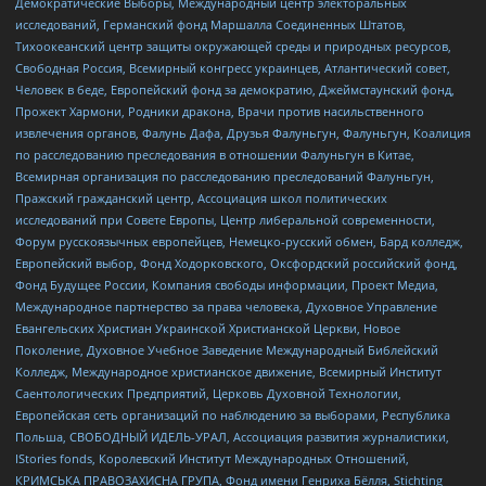
Демократические Выборы, Международный центр электоральных
исследований, Германский фонд Маршалла Соединенных Штатов,
Тихоокеанский центр защиты окружающей среды и природных ресурсов,
Свободная Россия, Всемирный конгресс украинцев, Атлантический совет,
Человек в беде, Европейский фонд за демократию, Джеймстаунский фонд,
Прожект Хармони, Родники дракона, Врачи против насильственного
извлечения органов, Фалунь Дафа, Друзья Фалуньгун, Фалуньгун, Коалиция
по расследованию преследования в отношении Фалуньгун в Китае,
Всемирная организация по расследованию преследований Фалуньгун,
Пражский гражданский центр, Ассоциация школ политических
исследований при Совете Европы, Центр либеральной современности,
Форум русскоязычных европейцев, Немецко-русский обмен, Бард колледж,
Европейский выбор, Фонд Ходорковского, Оксфордский российский фонд,
Фонд Будущее России, Компания свободы информации, Проект Медиа,
Международное партнерство за права человека, Духовное Управление
Евангельских Христиан Украинской Христианской Церкви, Новое
Поколение, Духовное Учебное Заведение Международный Библейский
Колледж, Международное христианское движение, Всемирный Институт
Саентологических Предприятий, Церковь Духовной Технологии,
Европейская сеть организаций по наблюдению за выборами, Республика
Польша, СВОБОДНЫЙ ИДЕЛЬ-УРАЛ, Ассоциация развития журналистики,
IStories fonds, Королевский Институт Международных Отношений,
КРИМСЬКА ПРАВОЗАХИСНА ГРУПА, Фонд имени Генриха Бёлля, Stichting