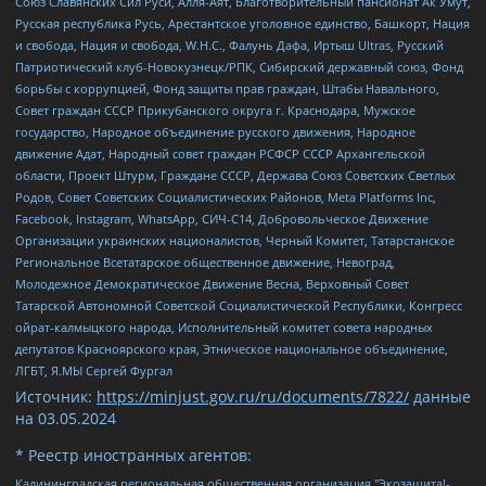
Союз Славянских Сил Руси, Алля-Аят, Благотворительный пансионат Ак Умут,
Русская республика Русь, Арестантское уголовное единство, Башкорт, Нация
и свобода, Нация и свобода, W.H.С., Фалунь Дафа, Иртыш Ultras, Русский
Патриотический клуб-Новокузнецк/РПК, Сибирский державный союз, Фонд
борьбы с коррупцией, Фонд защиты прав граждан, Штабы Навального,
Совет граждан СССР Прикубанского округа г. Краснодара, Мужское
государство, Народное объединение русского движения, Народное
движение Адат, Народный совет граждан РСФСР СССР Архангельской
области, Проект Штурм, Граждане СССР, Держава Союз Советских Светлых
Родов, Совет Советских Социалистических Районов, Meta Platforms Inc,
Facebook, Instagram, WhatsApp, СИЧ-С14, Добровольческое Движение
Организации украинских националистов, Черный Комитет, Татарстанское
Региональное Всетатарское общественное движение, Невоград,
Молодежное Демократическое Движение Весна, Верховный Совет
Татарской Автономной Советской Социалистической Республики, Конгресс
ойрат-калмыцкого народа, Исполнительный комитет совета народных
депутатов Красноярского края, Этническое национальное объединение,
ЛГБТ, Я.МЫ Сергей Фургал
Источник:
https://minjust.gov.ru/ru/documents/7822/
данные
на
03.05.2024
* Реестр иностранных агентов:
Калининградская региональная общественная организация "Экозащита!-Женсовет", Фонд содействия защите прав и свобод граждан "Общественный вердикт", Фонд "Институт Развития Свободы Информации", Частное учреждение "Информационное агентство МЕМО. РУ", Региональная общественная организация "Общественная комиссия по сохранению наследия академика Сахарова", Фонд поддержки свободы прессы, Санкт-Петербургская общественная правозащитная организация "Гражданский контроль", Межрегиональная общественная организация "Информационно-просветительский центр "Мемориал", Региональный Фонд "Центр Защиты Прав Средств Массовой Информации", с 05.12.2023 Фонд "Центр Защиты Прав Средств массовой информации", Региональная общественная благотворительная организация помощи беженцам и мигрантам "Гражданское содействие", Негосударственное образовательное учреждение дополнительного профессионального образования (повышение квалификации) специалистов "АКАДЕМИЯ ПО ПРАВАМ ЧЕЛОВЕКА", Свердловская региональная общественная организация "Сутяжник", Автономная некоммерческая организация "Центр независимых социологических исследований", Союз общественных объединений "Российский исследовательский центр по правам человека", Региональное общественное учреждение научно-информационный центр "МЕМОРИАЛ", Некоммерческая организация "Фонд защиты гласности", Автономная некоммерческая организация "Институт прав человека", Городская общественная организация "Екатеринбургское общество "МЕМОРИАЛ", Городская общественная организация "Рязанское историко-просветительское и правозащитное общество "Мемориал" (Рязанский Мемориал), Челябинский региональный орган общественной самодеятельности – женское общественное объединение "Женщины Евразии", Челябинский региональный орган общественной самодеятельности "Уральская правозащитная группа", Фонд содействия защите здоровья и социальной справедливости имени Андрея Рылькова, Автономная Некоммерческая Организация "Аналитический Центр Юрия Левады", Автономная некоммерческая организация социальной поддержки населения "Проект Апрель", Региональная общественная организация помощи женщинам и детям, находящимся в кризисной ситуации "Информационно-методический центр "Анна", Фонд содействия развитию массовых коммуникаций и правовому просвещению "Так-так-Так", Фонд содействия устойчивому развитию "Серебряная тайга", Свердловский региональный общественный фонд социальных проектов "Новое время", "Idel.Реалии", Кавказ.Реалии, Крым.Реалии, Телеканал Настоящее Время, Татаро-башкирская служба Радио Свобода (Azatliq Radiosi), Радио Свободная Европа/Радио Свобода (PCE/PC), "Сибирь.Реалии", "Фактограф", Благотворительный фонд помощи осужденным и их семьям, Автономная некоммерческая организация "Институт глобализации и социальных движений", Фонд "В защиту прав заключенных", Частное учреждение "Центр поддержки и содействия развитию средств массовой информации", Пензенский региональный общественный благотворительный фонд "Гражданский союз", "Север.Реалии", Некоммерческая организация Фонд "Правовая инициатива", Общество с ограниченной ответственностью "Радио Свободная Европа/Радио Свобода", Чешское информационное агентство "MEDIUM-ORIENT", Красноярская региональная общественная организация "Мы против СПИДа", Камалягин Денис Николаевич, Маркелов Сергей Евгеньевич, Пономарев Лев Александрович, Савицкая Людмила Алексеевна, Автономная некоммерческая организация "Центр по работе с проблемой насилия "НАСИЛИЮ.НЕТ", Межрегиональный профессиональный союз работников здравоохранения "Альянс врачей", Юридическое лицо, зарегистрированное в Латвийской Республике, SIA "Medusa Project" (регистрационный номер 40103797863, дата регистрации 10.06.2014), Некоммерческая организация "Фонд по борьбе с коррупцией", Автономная некоммерческая организация "Институт права и публичной политики", Баданин Роман Сергеевич, Гликин Максим Александрович, Железнова Мария Михайловна, Лукьянова Юлия Сергеевна, Маетная Елизавета Витальевна, Маняхин Петр Борисович, Чуракова Ольга Владимировна, Ярош Юлия Петровна, Юридическое лицо "The Insider SIA", зарегистрированное в Риге, Латвийская Республика (дата регистрации 26.06.2015), являющееся администратором доменного имени интернет-издания "The Insider SIA", https://theins.ru, Постернак Алексей Евгеньевич, Рубин Михаил Аркадьевич, Анин Роман Александрович, Юридическое лицо Istories fonds, зарегистрированное в Латвийской Республике (регистрационный номер 50008295751, дата регистрации 24.02.2020), Великовский Дмитрий Александрович, Долинина Ирина Николаевна, Мароховская Алеся Алексеевна, Шлейнов Роман Юрьевич, Шмагун Олеся Валентиновна, Общество с ограниченной ответственностью "Альтаир 2021", Общество с ограниченной ответственностью "Вега 2021", Общество с ограниченной ответственностью "Главный редактор 2021", Общество с ограниченной ответственностью "Ромашки монолит", Важенков Артем Валерьевич, Ивановская областная общественная организация "Центр гендерных исследований", Гурман Юрий Альбертович, Медиапроект "ОВД-Инфо", Егоров Владимир Владимирович, Жилинский Владимир Александрович, Общество с ограниченной ответственностью "ЗП", Иванова София Юрьевна, Карезина Инна Павловна, Кильтау Екатерина Викторовна, Петров Алексей Викторович, Пискунов Сергей Евгеньевич, Смирнов Сергей Сергеевич, Тихонов Михаил Сергеевич, Общество с ограниченной ответственностью "ЖУРНАЛИСТ-ИНОСТРАННЫЙ АГЕНТ", Арапова Галина Юрьевна, Вольтская Татьяна Анатольевна, Американская компания "Mason G.E.S. Anonymous Foundation" (США), являющаяся владельцем интернет-издания https://mnews.world/, Компания "Stichting Bellingcat", зарегистрированная в Нидерландах (дата регистрации 11.07.2018), Захаров Андрей Вячеславович, Клепиковская Екатерина Дмитриевна, Общество с ограниченной ответственностью "МЕМО", Перл Роман Александрович, Симонов Евгений Алексеевич, Соловьева Елена Анатольевна, Сотников Даниил Владимирович, Сурначева Елизавета Дмитриевна, Автономная некоммерческая организация по защите прав человека и информированию населения "Якутия – Наше Мнение", Общество с ограниченной ответственностью "Москоу диджитал медиа", с 26.01.2023 Общество с ограниченной ответственностью "Чайка Белые сады", Ветошкина Валерия Валерьевна, Заговора Максим Александрович, Межрегиональное общественное движение "Российская ЛГБТ - сеть", Оленичев Максим Владимирович, Павлов Иван Юрьевич, Скворцова Елена Сергеевна, Общество с ограниченной ответственностью "Как бы инагент", Кочетков Игорь Викторович, Общество с ограниченной ответственностью "Честные выборы", Еланчик Олег Александрович, Общество с ограниченной ответственностью "Нобелевский призыв", Гималова Регина Эмилевна, Григорьев Андрей Валерьевич, Григорьева Алина Александровна, Ассоциация по содействию защите прав призывников, альтернативнослужащих и военнослужащих "Правозащитная группа "Гражданин.Армия.Право", Хисамова Регина Фаритовна, Автономная некоммерческая организация по реализации социально-правовых программ "Лилит", Дальневосточное общественное движение "Маяк", Санкт-Петербургская ЛГБТ-инициативная группа "Выход", Инициативная группа ЛГБТ+ "Реверс", Алексеев Андрей Викторович, Бекбулатова Таисия Львовна, Беляев Иван Михайлович, Владыкина Елена Сергеевна, Гельман Марат Александрович, Никульшина Вероника Юрьевна, Толоконникова Надежда Андреевна, Шендерович Виктор Анатольевич, Общество с ограниченной ответственностью "Данное сообщение", Общество с ограниченной ответственностью Издательский дом "Новая глава", Айнбиндер Александра Александровна, Московский комьюнити-центр для ЛГБТ+инициатив, Благотворительный фонд развития филантропии, Deutsche Welle (Германия, Kurt-Schumacher-Strasse 3, 53113 Bonn), Борзунова Мария Михайловна, Воробьев Виктор Викторович, Голубева Анна Львовна, Константинова Алла Михайловна, Малкова Ирина Владимировна, Мурадов Мурад Абдулгалимович, Осетинская Елизавета Николаевна, Понасенков Евгений Николаевич, Ганапольский Матвей Юрьевич, Киселев Евгений Алексеевич, Борухович Ирина Григорьевна, Дремин Иван Тимофеевич, Дубровский Дмитрий Викторович, Красноярская региональная общественная организация поддержки и развития альтернативных образовательных технологий и межкультурных коммуникаций "ИНТЕРРА", Маяковская Екатерина Алексеевна, Фейгин Марк Захарович, Филимонов Андрей Викторович, Дзугкоева Регина Николаевна, Доброхотов Роман Александрович, Дудь Юрий Александрович, Елкин Сергей Владимирович, Кругликов Кирилл Игоревич, Сабунаева Мария Леонидовна, Семенов Алексей Владимирович, Шаинян Карен Багратович, Шульман Екатерина Михайловна, Асафьев Артур Валерьевич, Вахштайн Виктор Семенович, Венедиктов Алексей Алексеевич, Лушникова Екатерина Евгеньевна, Волков Леонид Михайлович, Невзоров Александр Глебович, Пархоменко Сергей Борисович, Сироткин Ярослав Николаевич, Кара-Мурза Владимир Владимирович, Баранова Наталья Владимировна, Гозман Леонид Яковлевич, Кагарлицкий Борис Юльевич, Климарев Михаил Валерьевич, Милов Владимир Станиславович, Автономная некоммерческая организация Краснодарский центр современного искусства "Типография", Моргенштерн Алишер Тагирович, Соболь Любовь Эдуардовна, Общество с ограниченной ответственностью "ЛИЗА НОРМ", Каспаров Гарри Кимович, Ходорковский Михаил Борисович, Общество с ограниченной ответственностью "Апрельские тезисы", Данилович Ирина Брониславовна, Кашин Олег Владимирович, Петров Николай Владимирович, Пивоваров Алексей Владимирович, Соколов Михаил Владимирович, Цветкова Юлия Владимировна, Чичваркин Евгений Александрович, Комитет против пыток/Команда против пыток, Общество с ограниченной ответственностью "Первый научный", Общество с ограниченной ответственностью "Вертолет и ко", Белоцерковская Вероника Борисовна, Кац Максим Евгеньевич, Лазарева Татьяна Юрьевна, Шаведдинов Руслан Табризович, Яшин Илья Валерьевич, Общество с ограниченной ответственностью "Иноагент ААВ", Алешковский Дмитрий Петрович, Альбац Евгения Марковна, Быков Дмитрий Львович, Галямина Юлия Евгеньевна, Лойко Сергей Леонидович, Мартынов Кирилл Константинович, Медведев Сергей Александрович, Крашенинников Федор Геннадиевич, Гордеева Катерина Вл