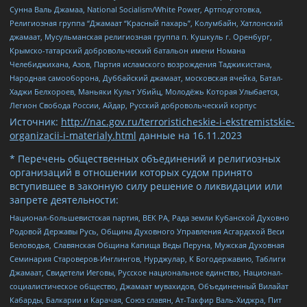
Сунна Валь Джамаа, National Socialism/White Power, Артподготовка,
Религиозная группа “Джамаат “Красный пахарь”, Колумбайн, Хатлонский
джамаат, Мусульманская религиозная группа п. Кушкуль г. Оренбург,
Крымско-татарский добровольческий батальон имени Номана
Челебиджихана, Азов, Партия исламского возрождения Таджикистана,
Народная самооборона, Дуббайский джамаат, московская ячейка, Батал-
Хаджи Белхороев, Маньяки Культ Убийц, Молодёжь Которая Улыбается,
Легион Свобода России, Айдар, Русский добровольческий корпус
Источник:
http://nac.gov.ru/terroristicheskie-i-ekstremistskie-
organizacii-i-materialy.html
данные на
16.11.2023
* Перечень общественных объединений и религиозных
организаций в отношении которых судом принято
вступившее в законную силу решение о ликвидации или
запрете деятельности:
Национал-большевистская партия, ВЕК РА, Рада земли Кубанской Духовно
Родовой Державы Русь, Община Духовного Управления Асгардской Веси
Беловодья, Славянская Община Капища Веды Перуна, Мужская Духовная
Семинария Староверов-Инглингов, Нурджулар, К Богодержавию, Таблиги
Джамаат, Свидетели Иеговы, Русское национальное единство, Национал-
социалистическое общество, Джамаат мувахидов, Объединенный Вилайат
Кабарды, Балкарии и Карачая, Союз славян, Ат-Такфир Валь-Хиджра, Пит