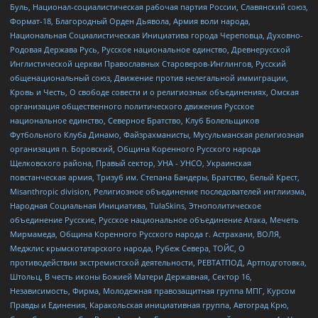
Буль, Национал-социалистическая рабочая партия России, Славянский союз,
Формат-18, Благородный Орден Дьявола, Армия воли народа,
Национальная Социалистическая Инициатива города Череповца, Духовно-
Родовая Держава Русь, Русское национальное единство, Древнерусской
Инглистической церкви Православных Староверов-Инглингов, Русский
общенациональный союз, Движение против нелегальной иммиграции,
Кровь и Честь, О свободе совести и о религиозных объединениях, Омская
организация общественного политического движения Русское
национальное единство, Северное Братство, Клуб Болельщиков
Футбольного Клуба Динамо, Файзрахманисты, Мусульманская религиозная
организация п. Боровский, Община Коренного Русского народа
Щелковского района, Правый сектор, УНА - УНСО, Украинская
повстанческая армия, Тризуб им. Степана Бандеры, Братство, Белый Крест,
Misanthropic division, Религиозное объединение последователей инглиизма,
Народная Социальная Инициатива, TulaSkins, Этнополитическое
объединение Русские, Русское национальное объединение Атака, Мечеть
Мирмамеда, Община Коренного Русского народа г. Астрахани, ВОЛЯ,
Меджлис крымскотатарского народа, Рубеж Севера, ТОЙС, О
противодействии экстремистской деятельности, РЕВТАТПОД, Артподготовка,
Штольц, В честь иконы Божией Матери Державная, Сектор 16,
Независимость, Фирма, Молодежная правозащитная группа МПГ, Курсом
Правды и Единения, Каракольская инициативная группа, Автоград Крю,