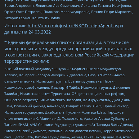
Борис Андреевич, Левинсон Лев Семенович, Локшина Татьяна Иосифовна,
Орлов Олег Петрович, Полякова Мара Федоровна, Резник Генри Маркович,
Захаров Герман Константинович
Источник:
http://unro.minjust.ru/NKOForeignAgent.aspx
данные на
24.03.2022
* Единый федеральный список организаций, в том числе
иностранных и международных организаций, признанных
в соответствии с законодательством Российской Федерации
террористическими:
Высший военный Маджлисуль Шура Объединенных сил моджахедов
Кавказа, Конгресс народов Ичкерии и Дагестана, База, Асбат аль-Ансар,
Священная война, Исламская группа, Братья-мусульмане, Партия
исламского освобождения, Лашкар-И-Тайба, Исламская группа, Движение
Талибан, Исламская партия Туркестана, Общество социальных реформ,
Общество возрождения исламского наследия, Дом двух святых, Джунд аш-
Шам, Исламский джихад, Аль-Каида, Имарат Кавказ, АБТО, Правый сектор,
Исламское государство, Джабха аль-Нусра ли-Ахль аш-Шам, Народное
ополчение имени К. Минина и Д. Пожарского, Аджр от Аллаха Субхану уа
Тагьаля SHAM, АУМ Синрике, Муджахеды джамаата Ат-Тавхида Валь-Джихад,
Чистопольский Джамаат, Рохнамо ба суи давлати исломи, Террористическое
сообщество Сеть, Катиба Таухид валь-Джихад, Хайят Тахрир аш-Шам, Ахлю