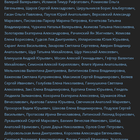
Валерий Валерьевич, Исламов Тимур Рифгатович, Романова Ольга
Евгеньевна, Щаров Сергей Алексадрович, Цирульников Борис Альбертович,
Гасан Ольга Павловна, Паутов Юрий Анатольевич, Верховский Александр
Маркович, Пислакова-Паркер Марина Петровна, Кочеткова Татьяна
Владимировна, Чуркина Наталья Валерьевна, Акимова Татьяна Николаевна,
Золотарева Екатерина Александровна, Рачинский Ян Збигневич, Жемкова
Елена Борисовна, Гудков Лев Дмитриевич, Илларионова Юлия Юрьевна,
Саранг Анна Васильевна, Захарова Светлана Сергеевна, Аверин Владимир
Анатольевич, Щур Татьяна Михайловна, Щур Николай Алексеевич,
Блинушов Андрей Юрьевич, Мосин Алексей Геннадьевич, Гефтер Валентин
Михайлович, Симонов Алексей Кириллович, Флиге Ирина Анатольевна,
Мельникова Валентина Дмитриевна, Вититинова Елена Владимировна,
Баженова Светлана Куприяновна, Максимов Сергей Владимирович, Беляев
Сергей Иванович, Голубева Елена Николаевна, Ганнушкина Светлана
Алексеевна, Закс Елена Владимировна, Буртина Елена Юрьевна, Гендель
Людмила Залмановна, Кокорина Екатерина Алексеевна, Шуманов Илья
Вячеславович, Арапова Галина Юрьевна, Свечников Анатолий Мариевич,
Прохоров Вадим Юрьевич, Шахова Елена Владимировна, Подузов Сергей
Васильевич, Протасова Ирина Вячеславовна, Литинский Леонид Борисович,
Лукашевский Сергей Маркович, Бахмин Вячеслав Иванович, Шабад
Анатолий Ефимович, Сухих Дарья Николаевна, Орлов Олег Петрович,
Добровольская Анна Дмитриевна, Королева Александра Евгеньевна,
Смирнов Владимир Александрович, Вицин Сергей Ефимович, Золотухин