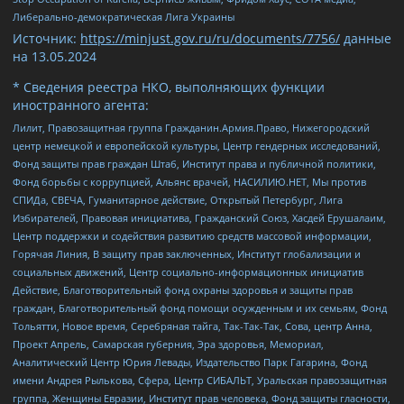
Либерально-демократическая Лига Украины
Источник:
https://minjust.gov.ru/ru/documents/7756/
данные
на
13.05.2024
* Сведения реестра НКО, выполняющих функции
иностранного агента:
Лилит, Правозащитная группа Гражданин.Армия.Право, Нижегородский
центр немецкой и европейской культуры, Центр гендерных исследований,
Фонд защиты прав граждан Штаб, Институт права и публичной политики,
Фонд борьбы с коррупцией, Альянс врачей, НАСИЛИЮ.НЕТ, Мы против
СПИДа, СВЕЧА, Гуманитарное действие, Открытый Петербург, Лига
Избирателей, Правовая инициатива, Гражданский Союз, Хасдей Ерушалаим,
Центр поддержки и содействия развитию средств массовой информации,
Горячая Линия, В защиту прав заключенных, Институт глобализации и
социальных движений, Центр социально-информационных инициатив
Действие, Благотворительный фонд охраны здоровья и защиты прав
граждан, Благотворительный фонд помощи осужденным и их семьям, Фонд
Тольятти, Новое время, Серебряная тайга, Так-Так-Так, Сова, центр Анна,
Проект Апрель, Самарская губерния, Эра здоровья, Мемориал,
Аналитический Центр Юрия Левады, Издательство Парк Гагарина, Фонд
имени Андрея Рылькова, Сфера, Центр СИБАЛЬТ, Уральская правозащитная
группа, Женщины Евразии, Институт прав человека, Фонд защиты гласности,