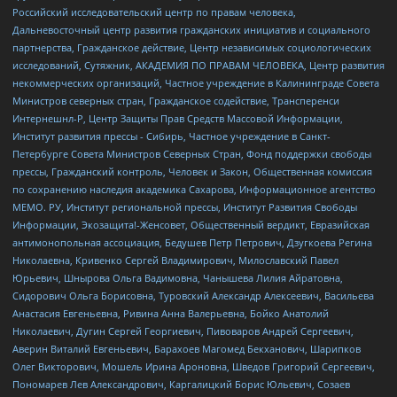
Российский исследовательский центр по правам человека,
Дальневосточный центр развития гражданских инициатив и социального
партнерства, Гражданское действие, Центр независимых социологических
исследований, Сутяжник, АКАДЕМИЯ ПО ПРАВАМ ЧЕЛОВЕКА, Центр развития
некоммерческих организаций, Частное учреждение в Калининграде Совета
Министров северных стран, Гражданское содействие, Трансперенси
Интернешнл-Р, Центр Защиты Прав Средств Массовой Информации,
Институт развития прессы - Сибирь, Частное учреждение в Санкт-
Петербурге Совета Министров Северных Стран, Фонд поддержки свободы
прессы, Гражданский контроль, Человек и Закон, Общественная комиссия
по сохранению наследия академика Сахарова, Информационное агентство
МЕМО. РУ, Институт региональной прессы, Институт Развития Свободы
Информации, Экозащита!-Женсовет, Общественный вердикт, Евразийская
антимонопольная ассоциация, Бедушев Петр Петрович, Дзугкоева Регина
Николаевна, Кривенко Сергей Владимирович, Милославский Павел
Юрьевич, Шнырова Ольга Вадимовна, Чанышева Лилия Айратовна,
Сидорович Ольга Борисовна, Туровский Александр Алексеевич, Васильева
Анастасия Евгеньевна, Ривина Анна Валерьевна, Бойко Анатолий
Николаевич, Дугин Сергей Георгиевич, Пивоваров Андрей Сергеевич,
Аверин Виталий Евгеньевич, Барахоев Магомед Бекханович, Шарипков
Олег Викторович, Мошель Ирина Ароновна, Шведов Григорий Сергеевич,
Пономарев Лев Александрович, Каргалицкий Борис Юльевич, Созаев